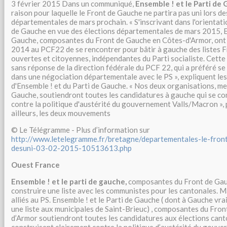
3 février 2015 Dans un communiqué,
Ensemble ! et le Parti de
raison pour laquelle le Front de Gauche ne partira pas uni lors d
départementales de mars prochain. « S'inscrivant dans l'orientat
de Gauche en vue des élections départementales de mars 2015, En
Gauche, composantes du Front de Gauche en Côtes-d'Armor, ont
2014 au PCF22 de se rencontrer pour bâtir à gauche des listes 
ouvertes et citoyennes, indépendantes du Parti socialiste. Cette
sans réponse de la direction fédérale du PCF 22, qui a préféré se s
dans une négociation départementale avec le PS », expliquent le
d'Ensemble ! et du Parti de Gauche. « Nos deux organisations, m
Gauche, soutiendront toutes les candidatures à gauche qui se co
contre la politique d'austérité du gouvernement Valls/Macron », 
ailleurs, les deux mouvements
© Le Télégramme - Plus d’information sur
http://www.letelegramme.fr/bretagne/departementales-le-fron
desuni-03-02-2015-10513613.php
Ouest France
Ensemble ! et le parti de gauche,
composantes du Front de Gau
construire une liste avec les communistes pour les cantonales. M
alliés au PS. Ensemble ! et le Parti de Gauche ( dont à Gauche vr
une liste aux municipales de Saint-Brieuc) , composantes du Fro
d’Armor soutiendront toutes les candidatures aux élections canto