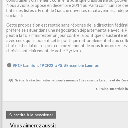
construisent clairement contre la politique d’austérité du gouv
Nous avions proposé en décembre 2014 au Parti communiste de
bâtir des listes « Front de Gauche ouvertes et citoyennes, indép
socialiste.
Cette proposition est restée sans réponse de la direction fédéra
préféré se situer dans une négociation départementale avec le Par
peut à la fois manifester un jour contre la politique d’austérité et
avec ceux qui imposent cette politique nationalement et aux colle
choix est celui de l’espoir comme viennent de nous le montrer les
choisissant clairement de voter Syriza. »
,
,
,
#PCF Lannion
#PCF22
#PS
#Ensemble Lannion
Grèce: la réaction internationale menace ! Les amis de Lejeune et de Ker
Ukraine: un article
S'inscrire à la newsletter
Vous aimerez aussi :