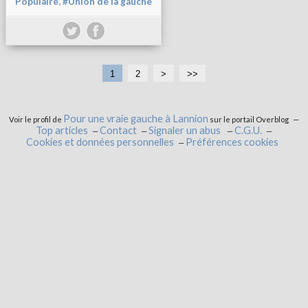
,
Populaire
#Union de la gauche
1
2
>
>>
Pour une vraie gauche à Lannion
Voir le profil de
sur le portail Overblog
Top articles
Contact
Signaler un abus
C.G.U.
Cookies et données personnelles
Préférences cookies