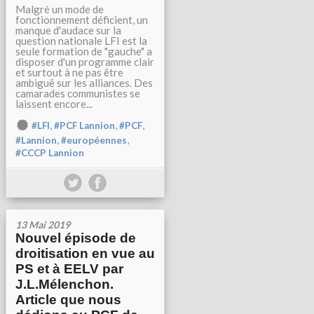
Malgré un mode de
fonctionnement déficient, un
manque d'audace sur la
question nationale LFI est la
seule formation de "gauche" a
disposer d'un programme clair
et surtout à ne pas être
ambiguë sur les alliances. Des
camarades communistes se
laissent encore...
,
,
,
#LFI
#PCF Lannion
#PCF
,
,
#Lannion
#européennes
#CCCP Lannion
13 Mai 2019
Nouvel épisode de
droitisation en vue au
PS et à EELV par
J.L.Mélenchon.
Article que nous