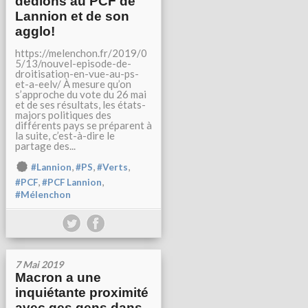
dédions au PCF de
Lannion et de son
agglo!
https://melenchon.fr/2019/0
5/13/nouvel-episode-de-
droitisation-en-vue-au-ps-
et-a-eelv/ À mesure qu’on
s’approche du vote du 26 mai
et de ses résultats, les états-
majors politiques des
différents pays se préparent à
la suite, c’est-à-dire le
partage des...
,
,
,
#Lannion
#PS
#Verts
,
,
#PCF
#PCF Lannion
#Mélenchon
7 Mai 2019
Macron a une
inquiétante proximité
avec ges gens dans