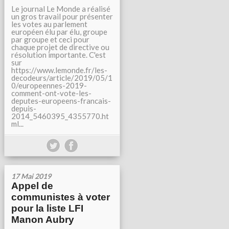
Le journal Le Monde a réalisé
un gros travail pour présenter
les votes au parlement
européen élu par élu, groupe
par groupe et ceci pour
chaque projet de directive ou
résolution importante. C'est
sur
https://www.lemonde.fr/les-
decodeurs/article/2019/05/1
0/europeennes-2019-
comment-ont-vote-les-
deputes-europeens-francais-
depuis-
2014_5460395_4355770.ht
ml...
17 Mai 2019
Appel de
communistes à voter
pour la liste LFI
Manon Aubry