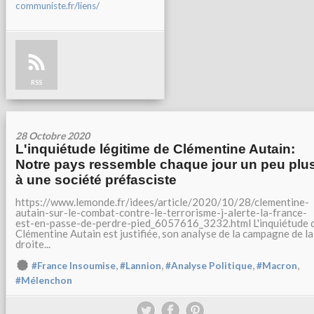
communiste.fr/liens/
RSS
28 Octobre 2020
L'inquiétude légitime de Clémentine Autain:
Notre pays ressemble chaque jour un peu plu
à une société préfasciste
https://www.lemonde.fr/idees/article/2020/10/28/clementine-
autain-sur-le-combat-contre-le-terrorisme-j-alerte-la-france-
est-en-passe-de-perdre-pied_6057616_3232.html L'inquiétude 
Clémentine Autain est justifiée, son analyse de la campagne de la
droite...
,
,
,
,
#France Insoumise
#Lannion
#Analyse Politique
#Macron
#Mélenchon