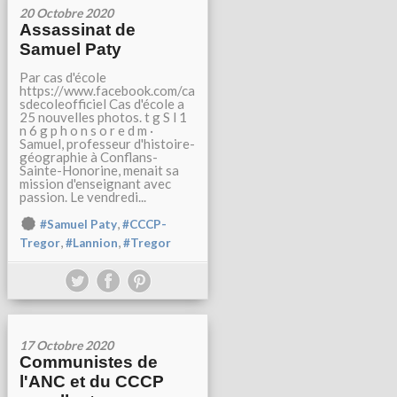
20 Octobre 2020
Assassinat de
Samuel Paty
Par cas d'école
https://www.facebook.com/ca
sdecoleofficiel Cas d'école a
25 nouvelles photos. t g S l 1
n 6 g p h o n s o r e d m ·
Samuel, professeur d'histoire-
géographie à Conflans-
Sainte-Honorine, menait sa
mission d'enseignant avec
passion. Le vendredi...
,
#Samuel Paty
#CCCP-
,
,
Tregor
#Lannion
#Tregor
17 Octobre 2020
Communistes de
l'ANC et du CCCP