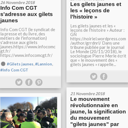
26 Novembre 2018
Les gilets jaunes et
Info Com CGT
les « leçons de
s'adresse aux gilets
l’histoire »
jaunes
Les gilets jaunes et les «
Info Com CGT (le syndicat de
leçons de l’histoire » Auteur :
la presse et du livre, des
GN
métiers de l'information)
https://noiriel.wordpress.com
s'adresse aux gilets
/author/grrdnrl/ Dans une
jaunes.https://www.infocomc
tribune publiée par le journal
gt.fr/
Le Monde (20/11/2018), le
https://www.infocomcgt.fr/
sociologue Pierre Merle écrit
que « le mouvement des «
,
,
#Gilets jaunes
#Lannion
gilets jaunes » rappelle...
#Info Com CGT
21 Novembre 2018
Le mouvement
révolutionnaire en
jaune, la signification
du mouvement
"gilets jaunes" par