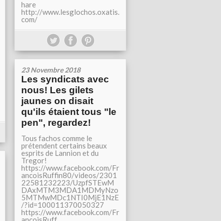
hare
http://www.lesglochos.oxatis.
com/
23 Novembre 2018
Les syndicats avec
nous! Les gilets
jaunes on disait
qu'ils étaient tous "le
pen", regardez!
Tous fachos comme le
prétendent certains beaux
esprits de Lannion et du
Tregor!
https://www.facebook.com/Fr
ancoisRuffin80/videos/2301
22581232223/UzpfSTEwM
DAxMTM3MDA1MDMyNzo
5MTMwMDc1NTI0MjE1NzE
/?id=100011370050327
https://www.facebook.com/Fr
ancoisRuff...