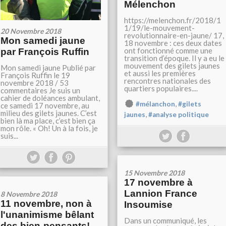
Mélenchon
https://melenchon.fr/2018/1
1/19/le-mouvement-
20 Novembre 2018
revolutionnaire-en-jaune/ 17,
Mon samedi jaune
18 novembre : ces deux dates
ont fonctionné comme une
par François Ruffin
transition d’époque. Il y a eu le
mouvement des gilets jaunes
Mon samedi jaune Publié par
et aussi les premières
François Ruffin le 19
rencontres nationales des
novembre 2018 / 53
quartiers populaires....
commentaires Je suis un
cahier de doléances ambulant,
,
#mélanchon
#gilets
ce samedi 17 novembre, au
milieu des gilets jaunes. C’est
,
jaunes
#analyse politique
bien là ma place, c’est bien ça
mon rôle. « Oh! Un à la fois, je
suis...
15 Novembre 2018
17 novembre à
Lannion France
8 Novembre 2018
11 novembre, non à
Insoumise
l'unanimisme bêlant
Dans un communiqué, les
des bien-pensants!