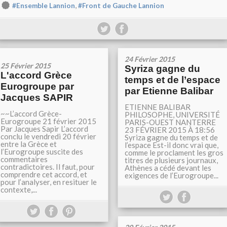
,
#Ensemble Lannion
#Front de Gauche Lannion
24 Février 2015
25 Février 2015
Syriza gagne du
L'accord Grèce
temps et de l’espace
Eurogroupe par
par Etienne Balibar
Jacques SAPIR
ETIENNE BALIBAR
~~L’accord Grèce-
PHILOSOPHE, UNIVERSITÉ
Eurogroupe 21 février 2015
PARIS-OUEST NANTERRE
Par Jacques Sapir L’accord
23 FÉVRIER 2015 À 18:56
conclu le vendredi 20 février
Syriza gagne du temps et de
entre la Grèce et
l’espace Est-il donc vrai que,
l’Eurogroupe suscite des
comme le proclament les gros
commentaires
titres de plusieurs journaux,
contradictoires. Il faut, pour
Athènes a cédé devant les
comprendre cet accord, et
exigences de l’Eurogroupe...
pour l’analyser, en resituer le
contexte,...