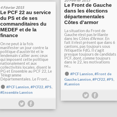
20 Février 2015
Le Front de Gauche
4 Février 2015
dans les élections
Le PCF 22 au service
départementales
du PS et de ses
Côtes d'armor
commanditaires du
MEDEF et de la
La situation du Front de
Gauche n'est pas brillante
finance
dans les Côtes d'Armor. En
fait il n'est présent que dans 6
On ne peut à la fois
cantons, pas toujours sous
manifester un jour contre la
l'étiquette FdG. Il s'agit
politique d’austérité et le
presque toujours de candidats
lendemain s’allier avec ceux
PCF, dont, comme toujours
qui imposent cette politique
dans le 22, les motivations
nationalement et aux
ne...
collectivités locales. disent le
PG et Ensemble au PCF 22, Le
,
#PCF Lannion
#Front de
Télegramme
Départementales. Le Front...
,
,
,
Gauche Lannion
#PCF22
#PS
#Lannion
,
,
,
#PCF Lannion
#PCF22
#PS
#Ensemble Lannion