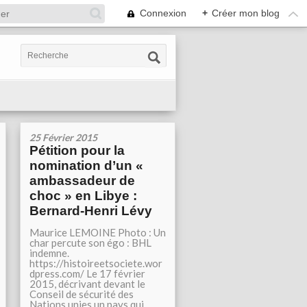
Connexion
+
Créer mon blog
25 Février 2015
Pétition pour la
nomination d’un «
ambassadeur de
choc » en Libye :
Bernard-Henri Lévy
Maurice LEMOINE Photo : Un
char percute son égo : BHL
indemne.
https://histoireetsociete.wor
dpress.com/ Le 17 février
2015, décrivant devant le
Conseil de sécurité des
Nations unies un pays qui