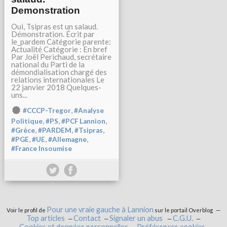
Demonstration
Oui, Tsipras est un salaud.
Démonstration. Écrit par
le_pardem Catégorie parente:
Actualité Catégorie : En bref
Par Joël Perichaud, secrétaire
national du Parti de la
démondialisation chargé des
relations internationales Le
22 janvier 2018 Quelques-
uns...
,
#CCCP-Tregor
#Analyse
,
,
,
Politique
#PS
#PCF Lannion
,
,
,
#Grèce
#PARDEM
#Tsipras
,
,
,
#PGE
#UE
#Allemagne
#France Insoumise
Pour une vraie gauche à Lannion
Voir le profil de
sur le portail Overblog
Top articles
Contact
Signaler un abus
C.G.U.
Cookies et données personnelles
Préférences cookies