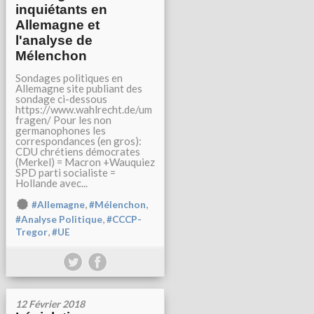
inquiétants en
Allemagne et
l'analyse de
Mélenchon
Sondages politiques en
Allemagne site publiant des
sondage ci-dessous
https://www.wahlrecht.de/um
fragen/ Pour les non
germanophones les
correspondances (en gros):
CDU chrétiens démocrates
(Merkel) = Macron +Wauquiez
SPD parti socialiste =
Hollande avec...
,
,
#Allemagne
#Mélenchon
,
#Analyse Politique
#CCCP-
,
Tregor
#UE
12 Février 2018