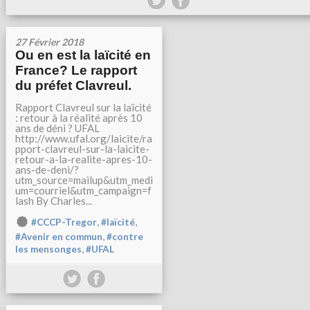
27 Février 2018
Ou en est la laïcité en
France? Le rapport
du préfet Clavreul.
Rapport Clavreul sur la laïcité
: retour à la réalité après 10
ans de déni ? UFAL
http://www.ufal.org/laicite/ra
pport-clavreul-sur-la-laicite-
retour-a-la-realite-apres-10-
ans-de-deni/?
utm_source=mailup&utm_medi
um=courriel&utm_campaign=f
lash By Charles...
,
,
#CCCP-Tregor
#laïcité
,
#Avenir en commun
#contre
,
les mensonges
#UFAL