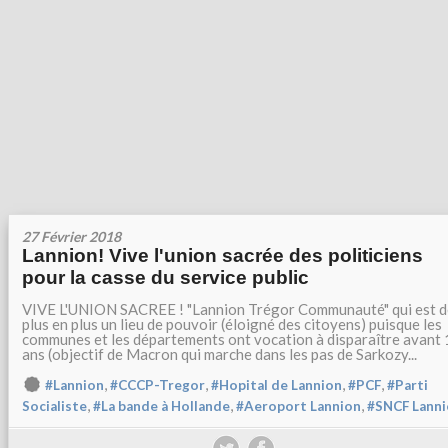
27 Février 2018
Lannion! Vive l'union sacrée des politiciens
pour la casse du service public
VIVE L'UNION SACREE ! "Lannion Trégor Communauté" qui est d
plus en plus un lieu de pouvoir (éloigné des citoyens) puisque les
communes et les départements ont vocation à disparaître avant
ans (objectif de Macron qui marche dans les pas de Sarkozy...
,
,
,
,
#Lannion
#CCCP-Tregor
#Hopital de Lannion
#PCF
#Parti
,
,
,
Socialiste
#La bande à Hollande
#Aeroport Lannion
#SNCF Lann