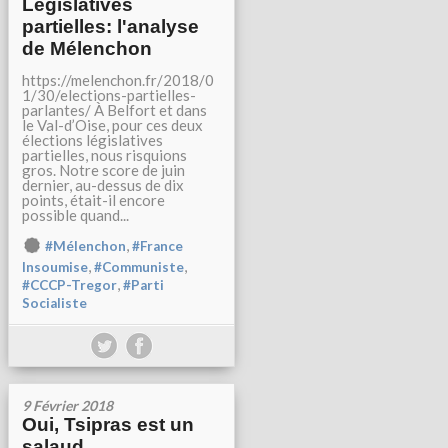
Législatives
partielles: l'analyse
de Mélenchon
https://melenchon.fr/2018/0
1/30/elections-partielles-
parlantes/ À Belfort et dans
le Val-d’Oise, pour ces deux
élections législatives
partielles, nous risquions
gros. Notre score de juin
dernier, au-dessus de dix
points, était-il encore
possible quand...
,
#Mélenchon
#France
,
,
Insoumise
#Communiste
,
#CCCP-Tregor
#Parti
Socialiste
9 Février 2018
Oui, Tsipras est un
salaud.