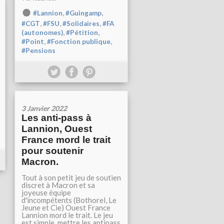
,
,
#Lannion
#Guingamp
,
,
,
#CGT
#FSU
#Solidaires
#FA
,
,
(autonomes)
#Pétition
,
,
#Point
#Fonction publique
#Pensions
3 Janvier 2022
Les anti-pass à
Lannion, Ouest
France mord le trait
pour soutenir
Macron.
Tout à son petit jeu de soutien
discret à Macron et sa
joyeuse équipe
d'incompétents (Bothorel, Le
Jeune et Cie) Ouest France
Lannion mord le trait. Le jeu
est simple, mettre les antipass