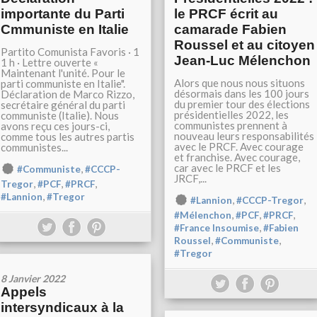
importante du Parti
le PRCF écrit au
Cmmuniste en Italie
camarade Fabien
Roussel et au citoyen
Partito Comunista Favoris · 1
Jean-Luc Mélenchon
1 h · Lettre ouverte «
Maintenant l'unité. Pour le
Alors que nous nous situons
parti communiste en Italie".
désormais dans les 100 jours
Déclaration de Marco Rizzo,
du premier tour des élections
secrétaire général du parti
présidentielles 2022, les
communiste (Italie). Nous
communistes prennent à
avons reçu ces jours-ci,
nouveau leurs responsabilités
comme tous les autres partis
avec le PRCF. Avec courage
communistes...
et franchise. Avec courage,
car avec le PRCF et les
,
#Communiste
#CCCP-
JRCF,...
,
,
,
Tregor
#PCF
#PRCF
,
#Lannion
#Tregor
,
,
#Lannion
#CCCP-Tregor
,
,
,
#Mélenchon
#PCF
#PRCF
,
#France Insoumise
#Fabien
,
,
Roussel
#Communiste
#Tregor
8 Janvier 2022
Appels
intersyndicaux à la