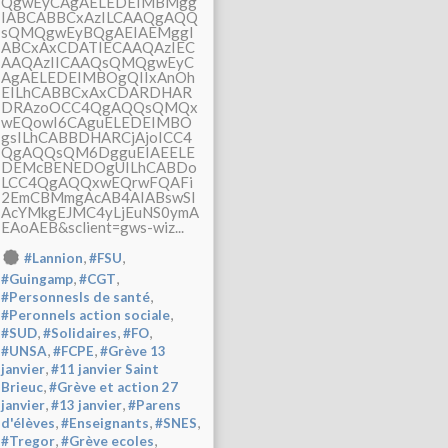
QgwEyCAgAELEDEIMBMgg
IABCABBCxAzILCAAQgAQQ
sQMQgwEyBQgAEIAEMggI
ABCxAxCDATIECAAQAzIEC
AAQAzIICAAQsQMQgwEyC
AgAELEDEIMBOgQIIxAnOh
EILhCABBCxAxCDARDHAR
DRAzoOCC4QgAQQsQMQx
wEQowI6CAguELEDEIMBO
gsILhCABBDHARCjAjoICC4
QgAQQsQM6DgguEIAEELE
DEMcBENEDOgUILhCABDo
LCC4QgAQQxwEQrwFQAFi
2EmCBMmgAcAB4AIABswSI
AcYMkgEJMC4yLjEuNS0ymA
EAoAEB&sclient=gws-wiz...
,
,
#Lannion
#FSU
,
,
#Guingamp
#CGT
,
#Personnesls de santé
,
#Peronnels action sociale
,
,
,
#SUD
#Solidaires
#FO
,
,
#UNSA
#FCPE
#Grève 13
,
janvier
#11 janvier Saint
,
Brieuc
#Grève et action 27
,
,
janvier
#13 janvier
#Parens
,
,
,
d'élèves
#Enseignants
#SNES
,
,
#Tregor
#Grève ecoles