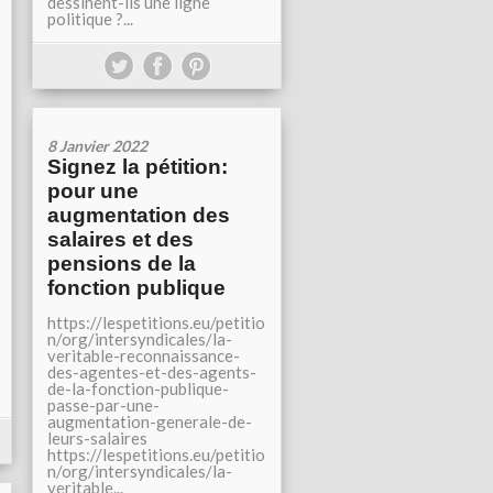
dessinent-ils une ligne
politique ?...
8 Janvier 2022
Signez la pétition:
pour une
augmentation des
salaires et des
pensions de la
fonction publique
https://lespetitions.eu/petitio
n/org/intersyndicales/la-
veritable-reconnaissance-
des-agentes-et-des-agents-
de-la-fonction-publique-
passe-par-une-
augmentation-generale-de-
leurs-salaires
https://lespetitions.eu/petitio
n/org/intersyndicales/la-
veritable...