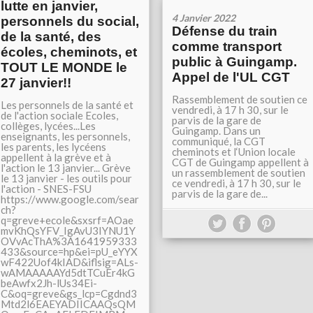
lutte en janvier,
4 Janvier 2022
personnels du social,
Défense du train
de la santé, des
comme transport
écoles, cheminots, et
public à Guingamp.
TOUT LE MONDE le
Appel de l'UL CGT
27 janvier!!
Rassemblement de soutien ce
Les personnels de la santé et
vendredi, à 17 h 30, sur le
de l'action sociale Ecoles,
parvis de la gare de
collèges, lycées...Les
Guingamp. Dans un
enseignants, les personnels,
communiqué, la CGT
les parents, les lycéens
cheminots et l‘Union locale
appellent à la grève et à
CGT de Guingamp appellent à
l'action le 13 janvier... Grève
un rassemblement de soutien
le 13 janvier - les outils pour
ce vendredi, à 17 h 30, sur le
l'action - SNES-FSU
parvis de la gare de...
https://www.google.com/sear
ch?
q=greve+ecole&sxsrf=AOae
mvKhQsYFV_IgAvU3IYNU1Y
OVvAcThA%3A1641959333
433&source=hp&ei=pU_eYYX
wF422Uof4kIAD&iflsig=ALs-
wAMAAAAAYd5dtTCuEr4kG
beAwfx2Jh-lUs34Ei-
C&oq=greve&gs_lcp=Cgdnd3
Mtd2l6EAEYADIICAAQsQM