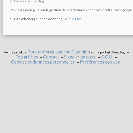
en bas de chaque blog.
Pour en savoir plus sur la gestion de vos données et de vos droits (par le propr
qualité d'hébergeur des données),
cliquez ici
.
Pour une vraie gauche à Lannion
Voir le profil de
sur le portail Overblog
Top articles
Contact
Signaler un abus
C.G.U.
Cookies et données personnelles
Préférences cookies