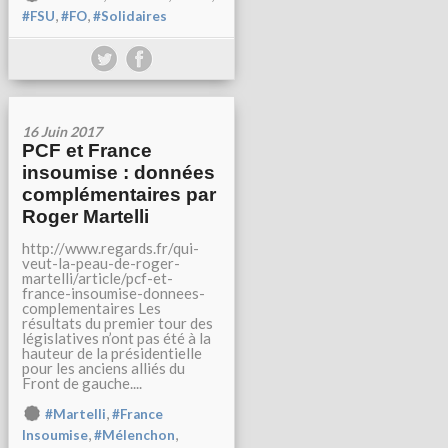
,
,
#FSU
#FO
#Solidaires
16 Juin 2017
PCF et France
insoumise : données
complémentaires par
Roger Martelli
http://www.regards.fr/qui-
veut-la-peau-de-roger-
martelli/article/pcf-et-
france-insoumise-donnees-
complementaires Les
résultats du premier tour des
législatives n’ont pas été à la
hauteur de la présidentielle
pour les anciens alliés du
Front de gauche....
,
#Martelli
#France
,
,
Insoumise
#Mélenchon