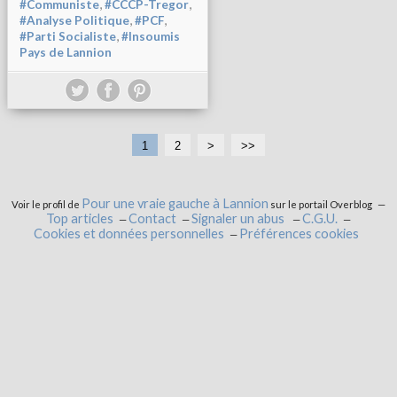
,
,
#Communiste
#CCCP-Tregor
,
,
#Analyse Politique
#PCF
,
#Parti Socialiste
#Insoumis
Pays de Lannion
1
2
>
>>
Pour une vraie gauche à Lannion
Voir le profil de
sur le portail Overblog
Top articles
Contact
Signaler un abus
C.G.U.
Cookies et données personnelles
Préférences cookies