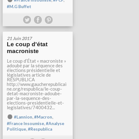
#France Insoumise
#PCF
#M.G Buffet
21 Juin 2017
Le coup d'état
macroniste
Le coup d’État « macroniste »
adoubé par la séquence des
élections présidentielle et
législatives article de
RESPUBLICA
http://www.gaucherepublicai
ne.org/respublica/le-coup-
detat-macroniste-adoube-
par-la-sequence-des-
elections-presidentielle-et-
legislatives/7400432...
,
,
#Lannion
#Macron
,
#France Insoumise
#Analyse
,
Politique
#Respublica