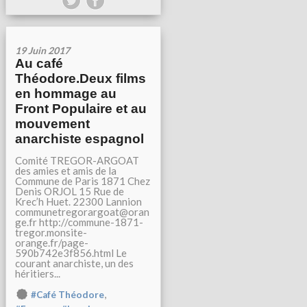
19 Juin 2017
Au café
Théodore.Deux films
en hommage au
Front Populaire et au
mouvement
anarchiste espagnol
Comité TREGOR-ARGOAT
des amies et amis de la
Commune de Paris 1871 Chez
Denis ORJOL 15 Rue de
Krec’h Huet. 22300 Lannion
communetregorargoat@oran
ge.fr http://commune-1871-
tregor.monsite-
orange.fr/page-
590b742e3f856.html Le
courant anarchiste, un des
héritiers...
,
#Café Théodore