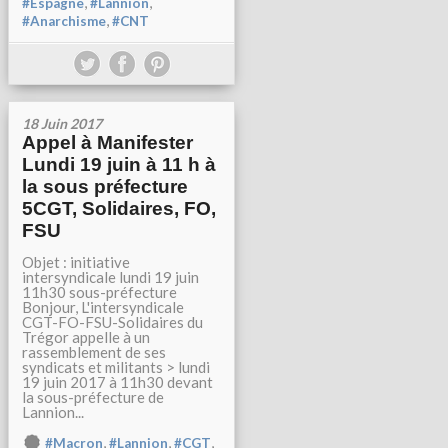
,
,
#Espagne
#Lannion
,
#Anarchisme
#CNT
18 Juin 2017
Appel à Manifester
Lundi 19 juin à 11 h à
la sous préfecture
5CGT, Solidaires, FO,
FSU
Objet : initiative
intersyndicale lundi 19 juin
11h30 sous-préfecture
Bonjour, L'intersyndicale
CGT-FO-FSU-Solidaires du
Trégor appelle à un
rassemblement de ses
syndicats et militants > lundi
19 juin 2017 à 11h30 devant
la sous-préfecture de
Lannion...
,
,
,
#Macron
#Lannion
#CGT