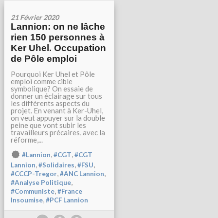
21 Février 2020
Lannion: on ne lâche
rien 150 personnes à
Ker Uhel. Occupation
de Pôle emploi
Pourquoi Ker Uhel et Pôle
emploi comme cible
symbolique? On essaie de
donner un éclairage sur tous
les différents aspects du
projet. En venant à Ker-Uhel,
on veut appuyer sur la double
peine que vont subir les
travailleurs précaires, avec la
réforme,...
,
,
#Lannion
#CGT
#CGT
,
,
,
Lannion
#Solidaires
#FSU
,
,
#CCCP-Tregor
#ANC Lannion
,
#Analyse Politique
,
#Communiste
#France
,
Insoumise
#PCF Lannion