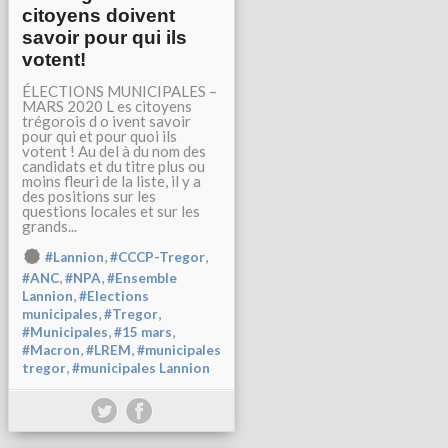
citoyens doivent
savoir pour qui ils
votent!
ÉLECTIONS MUNICIPALES –
MARS 2020 L es citoyens
trégorois d o ivent savoir
pour qui et pour quoi ils
votent ! Au del à du nom des
candidats et du titre plus ou
moins fleuri de la liste, il y a
des positions sur les
questions locales et sur les
grands...
,
,
#Lannion
#CCCP-Tregor
,
,
#ANC
#NPA
#Ensemble
,
Lannion
#Elections
,
,
municipales
#Tregor
,
,
#Municipales
#15 mars
,
,
#Macron
#LREM
#municipales
,
tregor
#municipales Lannion