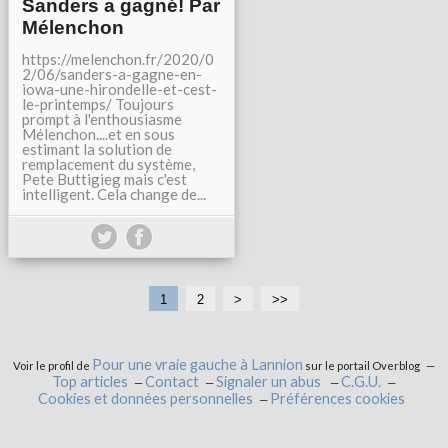
Sanders a gagné! Par
Mélenchon
https://melenchon.fr/2020/0
2/06/sanders-a-gagne-en-
iowa-une-hirondelle-et-cest-
le-printemps/ Toujours
prompt à l'enthousiasme
Mélenchon....et en sous
estimant la solution de
remplacement du système,
Pete Buttigieg mais c'est
intelligent. Cela change de...
1
2
>
>>
Pour une vraie gauche à Lannion
Voir le profil de
sur le portail Overblog
Top articles
Contact
Signaler un abus
C.G.U.
Cookies et données personnelles
Préférences cookies