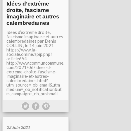
Idées d’extrême
droite, fascisme
imaginaire et autres
calembredaines
Idées d’extrême droite,
fascisme imaginaire et autres
calembredaines par Denis
COLLIN , le 14 juin 2021
https://www.la-
sociale.online/spip.php?
article654
http://www.communcommune.
com/2021/06/idees-d-
extreme-droite-fascisme-
imaginaire-et-autres-
calembredaines.html?
utm_source=_ob_email&utm_
medium=_ob_notification&ut
m_campaign=_ob_pushmail...
22 Juin 2021