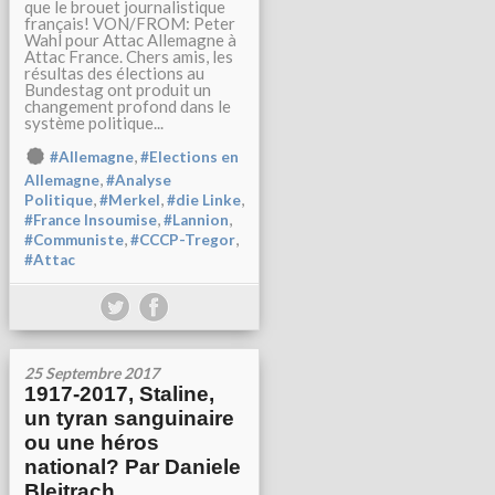
que le brouet journalistique
français! VON/FROM: Peter
Wahl pour Attac Allemagne à
Attac France. Chers amis, les
résultas des élections au
Bundestag ont produit un
changement profond dans le
système politique...
,
#Allemagne
#Elections en
,
Allemagne
#Analyse
,
,
,
Politique
#Merkel
#die Linke
,
,
#France Insoumise
#Lannion
,
,
#Communiste
#CCCP-Tregor
#Attac
25 Septembre 2017
1917-2017, Staline,
un tyran sanguinaire
ou une héros
national? Par Daniele
Bleitrach