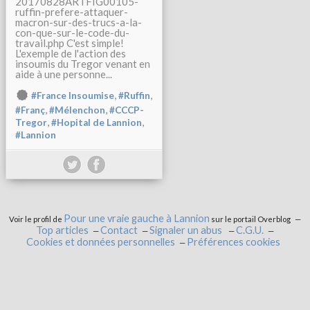
20170828ARTFIG00105-
ruffin-prefere-attaquer-
macron-sur-des-trucs-a-la-
con-que-sur-le-code-du-
travail.php C'est simple!
L'exemple de l'action des
insoumis du Tregor venant en
aide à une personne...
,
,
#France Insoumise
#Ruffin
,
,
#Franç
#Mélenchon
#CCCP-
,
,
Tregor
#Hopital de Lannion
#Lannion
Pour une vraie gauche à Lannion
Voir le profil de
sur le portail Overblog
Top articles
Contact
Signaler un abus
C.G.U.
Cookies et données personnelles
Préférences cookies