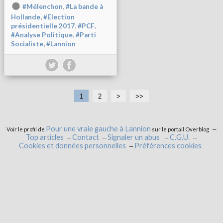
,
#Mélenchon
#La bande à
,
Hollande
#Election
,
,
présidentielle 2017
#PCF
,
#Analyse Politique
#Parti
,
Socialiste
#Lannion
1
2
>
>>
Pour une vraie gauche à Lannion
Voir le profil de
sur le portail Overblog
Top articles
Contact
Signaler un abus
C.G.U.
Cookies et données personnelles
Préférences cookies