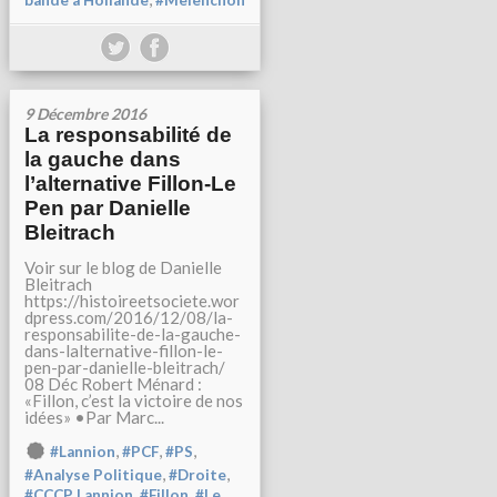
bande à Hollande
#Melenchon
9 Décembre 2016
La responsabilité de
la gauche dans
l’alternative Fillon-Le
Pen par Danielle
Bleitrach
Voir sur le blog de Danielle
Bleitrach
https://histoireetsociete.wor
dpress.com/2016/12/08/la-
responsabilite-de-la-gauche-
dans-lalternative-fillon-le-
pen-par-danielle-bleitrach/
08 Déc Robert Ménard :
«Fillon, c’est la victoire de nos
idées» •Par Marc...
,
,
,
#Lannion
#PCF
#PS
,
,
#Analyse Politique
#Droite
,
,
#CCCP Lannion
#Fillon
#Le