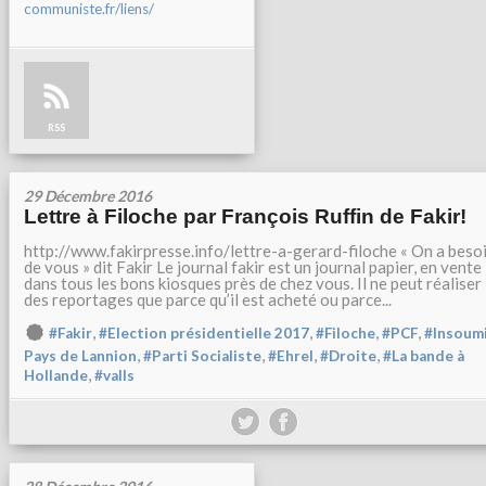
communiste.fr/liens/
RSS
29 Décembre 2016
Lettre à Filoche par François Ruffin de Fakir!
http://www.fakirpresse.info/lettre-a-gerard-filoche « On a beso
de vous » dit Fakir Le journal fakir est un journal papier, en vente
dans tous les bons kiosques près de chez vous. Il ne peut réaliser
des reportages que parce qu’il est acheté ou parce...
,
,
,
,
#Fakir
#Election présidentielle 2017
#Filoche
#PCF
#Insoum
,
,
,
,
Pays de Lannion
#Parti Socialiste
#Ehrel
#Droite
#La bande à
,
Hollande
#valls