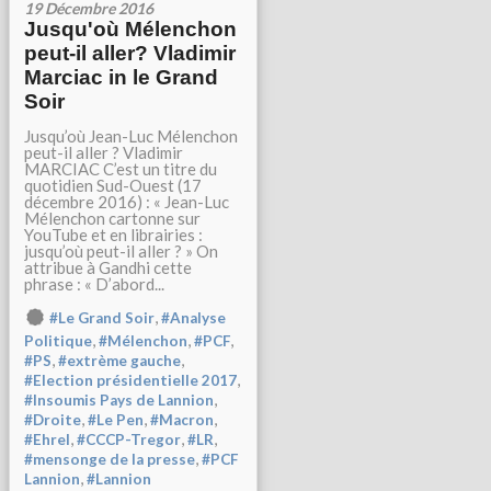
19 Décembre 2016
Jusqu'où Mélenchon
peut-il aller? Vladimir
Marciac in le Grand
Soir
Jusqu’où Jean-Luc Mélenchon
peut-il aller ? Vladimir
MARCIAC C’est un titre du
quotidien Sud-Ouest (17
décembre 2016) : « Jean-Luc
Mélenchon cartonne sur
YouTube et en librairies :
jusqu’où peut-il aller ? » On
attribue à Gandhi cette
phrase : « D’abord...
,
#Le Grand Soir
#Analyse
,
,
,
Politique
#Mélenchon
#PCF
,
,
#PS
#extrème gauche
,
#Election présidentielle 2017
,
#Insoumis Pays de Lannion
,
,
,
#Droite
#Le Pen
#Macron
,
,
,
#Ehrel
#CCCP-Tregor
#LR
,
#mensonge de la presse
#PCF
,
Lannion
#Lannion