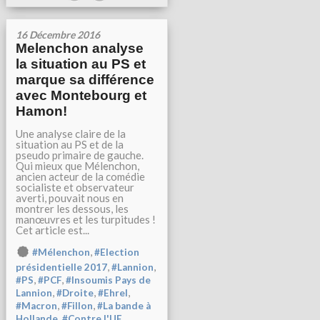
16 Décembre 2016
Melenchon analyse
la situation au PS et
marque sa différence
avec Montebourg et
Hamon!
Une analyse claire de la
situation au PS et de la
pseudo primaire de gauche.
Qui mieux que Mélenchon,
ancien acteur de la comédie
socialiste et observateur
averti, pouvait nous en
montrer les dessous, les
manœuvres et les turpitudes !
Cet article est...
,
#Mélenchon
#Election
,
,
présidentielle 2017
#Lannion
,
,
#PS
#PCF
#Insoumis Pays de
,
,
,
Lannion
#Droite
#Ehrel
,
,
#Macron
#Fillon
#La bande à
,
,
Hollande
#Contre l'UE