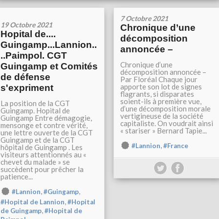
7 Octobre 2021
19 Octobre 2021
Chronique d’une
Hopital de....
décomposition
Guingamp...Lannion..
annoncée –
..Paimpol. CGT
Chronique d’une
Guingamp et Comités
décomposition annoncée –
de défense
Par Floréal Chaque jour
apporte son lot de signes
s'expriment
flagrants, si disparates
soient-ils à première vue,
La position de la CGT
d’une décomposition morale
Guingamp. Hopital de
vertigineuse de la société
Guingamp Entre démagogie,
capitaliste. On voudrait ainsi
mensonge et contre vérité,
« stariser » Bernard Tapie...
une lettre ouverte de la CGT
Guingamp et de la CGT
,
#Lannion
#France
hôpital de Guingamp . Les
visiteurs attentionnés au «
chevet du malade » se
succèdent pour prêcher la
patience...
,
,
#Lannion
#Guingamp
,
#Hopital de Lannion
#Hopital
,
de Guingamp
#Hopital de