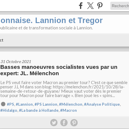
ionnaise. Lannion et Tregor
ublicaine et de transformation sociale à Lannion.
ct
31 Octobre 2021
Basses manoeuvres socialistes vues par un
expert: JL. Mélenchon
Le PS veut faire voter Macron au premier tour? C'est ce que semble
penser J.L M dans son blog: https://melenchon.fr/2021/10/28/la-
semaine-de-retour-de-guyane/ Mieux vaut voter dès le premier
tour pour Macron pour faire barrage ». Bien joué les « spins...
,
,
,
,
,
#PS
#Lannion
#PS Lannion
#Mélenchon
#Analyse Politique
,
,
#Hidalgo
#La bande à Hollande
#Macron