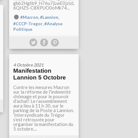
gbb2Hgtb9_H76u7jLwE0jzizL
6QHZS-C8XPUO0oMk74...
,
,
#Macron
#Lannion
,
#CCCP-Tregor
#Analyse
Politique
4 Octobre 2021
Manifestation
Lannion 5 Octobre
Contre les mesures Macron
sur la réforme de l'indemnité
chômage et pour le pouvoir
d'achat! Le rassemblement
aura lieu à 11 h 30, sur le
parking de la Poste à Lannion.
’Intersyndicale du Trégor
s’est retrouvée pour
organiser la manifestation du
5 octobre....