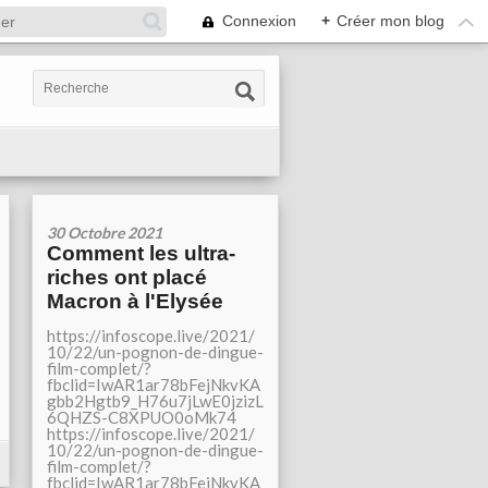
Connexion
+
Créer mon blog
30 Octobre 2021
Comment les ultra-
riches ont placé
Macron à l'Elysée
https://infoscope.live/2021/
10/22/un-pognon-de-dingue-
film-complet/?
fbclid=IwAR1ar78bFejNkvKA
gbb2Hgtb9_H76u7jLwE0jzizL
6QHZS-C8XPUO0oMk74
https://infoscope.live/2021/
10/22/un-pognon-de-dingue-
film-complet/?
fbclid=IwAR1ar78bFejNkvKA