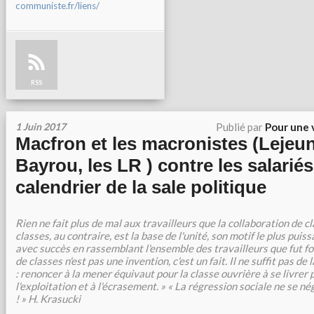
communiste.fr/liens/
RSS
1 Juin 2017
Publié par
Pour une 
Macfron et les macronistes (Lejeun
Bayrou, les LR ) contre les salariés
calendrier de la sale politique
Rien ne fait plus de mal aux travailleurs que la collaboration de cl
classes, au contraire, est la base de l'unité, son motif le plus puis
avec succès en rassemblant l'ensemble des travailleurs que fut fo
de classes n'est pas une invention, c'est un fait. Il ne suffit pas de 
: renoncer à la mener équivaut pour la classe ouvrière à se livrer p
l'exploitation et à l'écrasement. » « La régression sociale ne se né
! » H. Krasucki