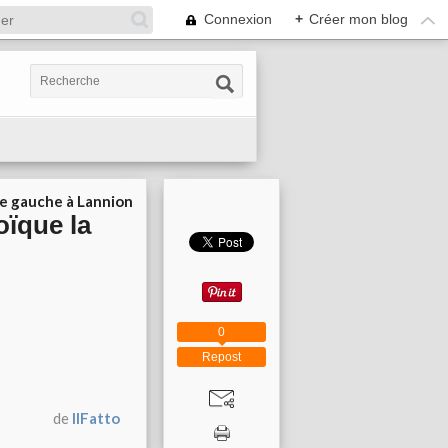
Connexion
+
Créer mon blog
ie gauche à Lannion
oïque la
0
Repost
de
IlFatto