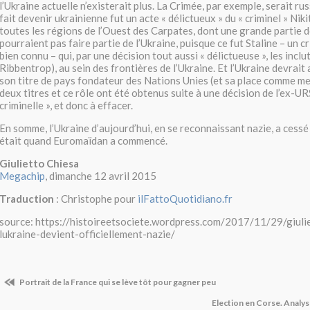
l’Ukraine actuelle n’existerait plus. La Crimée, par exemple, serait rus
fait devenir ukrainienne fut un acte « délictueux » du « criminel » Nik
toutes les régions de l’Ouest des Carpates, dont une grande partie de
pourraient pas faire partie de l’Ukraine, puisque ce fut Staline – un 
bien connu – qui, par une décision tout aussi « délictueuse », les incl
Ribbentrop), au sein des frontières de l’Ukraine. Et l’Ukraine devrai
son titre de pays fondateur des Nations Unies (et sa place comme me
deux titres et ce rôle ont été obtenus suite à une décision de l’ex-UR
criminelle », et donc à effacer.
En somme, l’Ukraine d’aujourd’hui, en se reconnaissant nazie, a cessé d
était quand Euromaïdan a commencé.
Giulietto Chiesa
Megachip
, dimanche 12 avril 2015
Traduction
: Christophe pour
ilFattoQuotidiano.fr
source: https://histoireetsociete.wordpress.com/2017/11/29/giuli
lukraine-devient-officiellement-nazie/
Portrait de la France qui se lève tôt pour gagner peu
Election en Corse. Analys