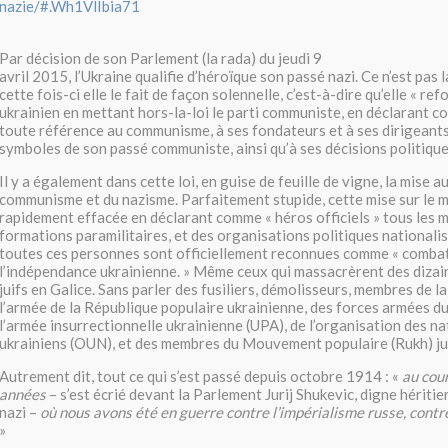
nazie/#.Wh1VlIbia71
Par décision de son Parlement (la rada) du jeudi 9
avril 2015, l’Ukraine qualifie d’héroïque son passé nazi. Ce n’est pas 
cette fois-ci elle le fait de façon solennelle, c’est-à-dire qu’elle « ref
ukrainien en mettant hors-la-loi le parti communiste, en déclarant co
toute référence au communisme, à ses fondateurs et à ses dirigeants
symboles de son passé communiste, ainsi qu’à ses décisions politique
Il y a également dans cette loi, en guise de feuille de vigne, la mise
communisme et du nazisme. Parfaitement stupide, cette mise sur le 
rapidement effacée en déclarant comme « héros officiels » tous les
formations paramilitaires, et des organisations politiques nationali
toutes ces personnes sont officiellement reconnues comme « comba
l’indépendance ukrainienne. » Même ceux qui massacrèrent des dizain
juifs en Galice. Sans parler des fusiliers, démolisseurs, membres de la
l’armée de la République populaire ukrainienne, des forces armées d
l’armée insurrectionnelle ukrainienne (UPA), de l’organisation des na
ukrainiens (OUN), et des membres du Mouvement populaire (Rukh) j
Autrement dit, tout ce qui s’est passé depuis octobre 1914 : «
au cou
années
– s’est écrié devant la Parlement Jurij Shukevic, digne hériti
nazi –
où nous avons été en guerre contre l’impérialisme russe, contr
»