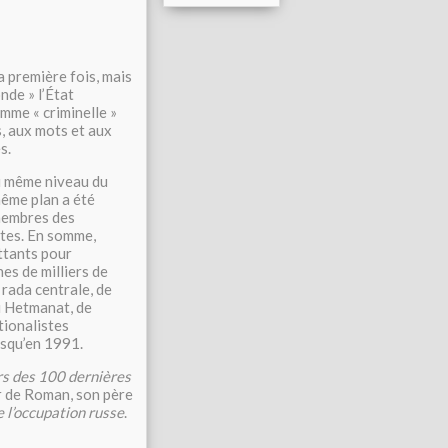
la première fois, mais
onde » l’État
mme « criminelle »
, aux mots et aux
s.
 au même niveau du
même plan a été
 membres des
stes. En somme,
ttants pour
es de milliers de
 rada centrale, de
u Hetmanat, de
tionalistes
usqu’en 1991.
rs des 100 dernières
er de Roman, son père
e l’occupation russe
.