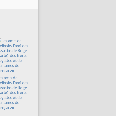
es amis de
elinsky l'ami des
ssasins de Rogé
arbé, des frères
agadec et de
entaines de
regorois