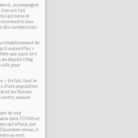
hukevic, accompagné
 S’en est fait
lui qui mena le
reconnaitre tous
me des combattants
du rétablissement de
qu’à aujourd’hui.
»
lliée aux nazis lors
s du député Oleg
vaille pour
 » En fait, tout le
ts d’une population
sie et les Russes
n contre, aucune
ant de voir
raine dans l’OTAN et
ays qui efface, par
. Deuxième chose, il
endre au mot,