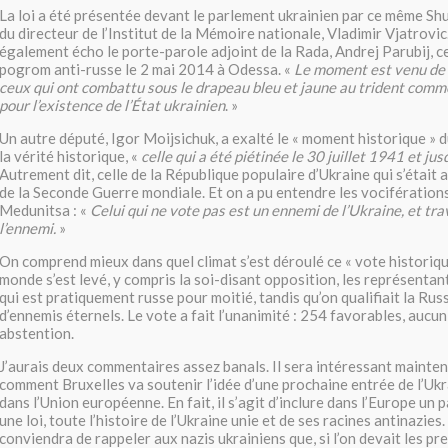
La loi a été présentée devant le parlement ukrainien par ce même S
du directeur de l’Institut de la Mémoire nationale, Vladimir Vjatrovic.
également écho le porte-parole adjoint de la Rada, Andrej Parubij, ce
pogrom anti-russe le 2 mai 2014 à Odessa. «
Le moment est venu de 
ceux qui ont combattu sous le drapeau bleu et jaune au trident com
pour l’existence de l’État ukrainien
. »
Un autre député, Igor Moijsichuk, a exalté le « moment historique » 
la vérité historique, «
celle qui a été piétinée le 30 juillet 1941 et jus
Autrement dit, celle de la République populaire d’Ukraine qui s’était a
de la Seconde Guerre mondiale. Et on a pu entendre les vocifération
Medunitsa : «
Celui qui ne vote pas est un ennemi de l’Ukraine, et tra
l’ennemi.
»
On comprend mieux dans quel climat s’est déroulé ce « vote historique.
monde s’est levé, y compris la soi-disant opposition, les représentan
qui est pratiquement russe pour moitié, tandis qu’on qualifiait la Rus
d’ennemis éternels. Le vote a fait l’unanimité : 254 favorables, aucu
abstention.
J’aurais deux commentaires assez banals. Il sera intéressant mainten
comment Bruxelles va soutenir l’idée d’une prochaine entrée de l’Uk
dans l’Union européenne. En fait, il s’agit d’inclure dans l’Europe un p
une loi, toute l’histoire de l’Ukraine unie et de ses racines antinazies
conviendra de rappeler aux nazis ukrainiens que, si l’on devait les pr