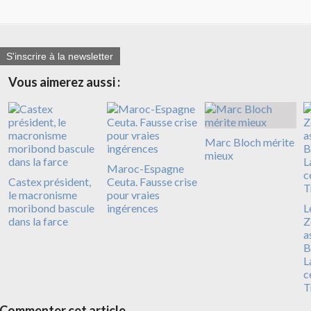
S'inscrire à la newsletter
Vous aimerez aussi :
Marc Bloch mérite
mieux
Maroc-Espagne
Castex président,
Ceuta. Fausse crise
le macronisme
pour vraies
moribond bascule
ingérences
L
dans la farce
Z
a
B
L
c
T
Commenter cet article