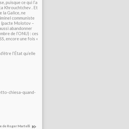
se, puisque ce qui l’a
ita Khrouchtchev . Et
 la Galice, ne
criminel communiste
ut (pacte Molotov –
t aussi abandonner
mbre de l’ONU) : ces
SS, encore une fois «
’être l’État qu’elle
etto-chiesa-quand-
e de Roger Martelli