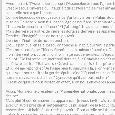
Avec mon cri, “l'Assemblée est nue ! L'Assemblée est nue !”, je me 
C'est presque l'inverse qu'il faudrait dire : l'Assemblée n'est qu'hab
a pas, elle n'en a que l'apparat.
Comme beaucoup de nouveaux élus, j'ai fait visiter le Palais Bou
le salon Delacroix, mon fils Joseph, âgé de neuf ans, s'est planté l
“Tu as vu le beau lustre, Papa ?” Et j'ai songé, tu as raison, mon fils
Mais derrière ce lustre, derrière les dorures, derrière les apparenc
Derrière, l'insignifiance de notre pouvoir.
Derrière, l'inutilité de notre fonction.
D'où la panique, en fait, lorsqu'on touche à l'habit, qui fait le par
C'est notre collègue Thierry Benoit qui a le mieux résumé ça. Dan
mon intervention, durant mon hommage aux bénévoles, il s'égosill
maillot !” Je l'ai retrouvé, mercredi dernier, à la Commission des 
j'ai éclaté de rire : “Bah alors ? Qu'est-ce qui t'a pris ? T'as pété un 
Et lui de me répondre : “Je t'aime bien tu sais, mais là, si on vient
qu'ils vont nous retirer la garde républicaine ? Quand est-ce qu'il
huissiers avec leurs chaînes ? Qu'est-ce qu'il va nous rester ?”
Qu'est-ce qu'il va nous rester, en effet, si on nous enlève les app
Aussi, Monsieur le président de l'Assemblée nationale, vous me s
désirez.
Mais plutôt que de sauver les apparences, je vous inviterais à en
avec un autre président, nettement plus puissant : de la Républiqu
Assemblée soit habillée de réels pouvoirs. Pour qu'elle ne lui ser
valoir. Pour que les parlementaires ne soient plus ses marionnet