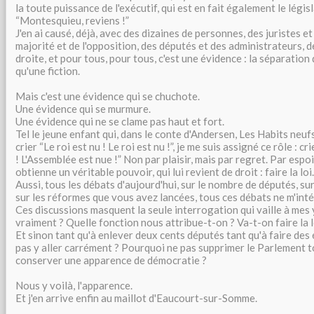
la toute puissance de l'exécutif, qui est en fait également le législat
“Montesquieu, reviens !”
J'en ai causé, déjà, avec des dizaines de personnes, des juristes et
majorité et de l'opposition, des députés et des administrateurs, 
droite, et pour tous, pour tous, c'est une évidence : la séparation
qu'une fiction.
Mais c'est une évidence qui se chuchote.
Une évidence qui se murmure.
Une évidence qui ne se clame pas haut et fort.
Tel le jeune enfant qui, dans le conte d'Andersen, Les Habits neuf
crier “Le roi est nu ! Le roi est nu !”, je me suis assigné ce rôle : c
! L'Assemblée est nue !” Non par plaisir, mais par regret. Par espoir
obtienne un véritable pouvoir, qui lui revient de droit : faire la loi.
Aussi, tous les débats d'aujourd'hui, sur le nombre de députés, sur
sur les réformes que vous avez lancées, tous ces débats ne m'inté
Ces discussions masquent la seule interrogation qui vaille à mes 
vraiment ? Quelle fonction nous attribue-t-on ? Va-t-on faire la l
Et sinon tant qu'à enlever deux cents députés tant qu'à faire de
pas y aller carrément ? Pourquoi ne pas supprimer le Parlement t
conserver une apparence de démocratie ?
Nous y voilà, l'apparence.
Et j'en arrive enfin au maillot d'Eaucourt-sur-Somme.