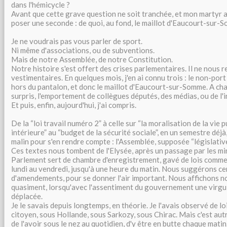
dans l'hémicycle ?
Avant que cette grave question ne soit tranchée, et mon martyr a
poser une seconde : de quoi, au fond, le maillot d'Eaucourt-sur-S
Je ne voudrais pas vous parler de sport.
Ni même d'associations, ou de subventions.
Mais de notre Assemblée, de notre Constitution.
Notre histoire s'est offert des crises parlementaires. Il ne nous r
vestimentaires. En quelques mois, j'en ai connu trois : le non-port
hors du pantalon, et donc le maillot d'Eaucourt-sur-Somme. A chaq
surpris, l'emportement de collègues députés, des médias, ou de l'i
Et puis, enfin, aujourd'hui, j'ai compris.
De la “loi travail numéro 2” à celle sur “la moralisation de la vie p
intérieure” au “budget de la sécurité sociale”, en un semestre déjà,
malin pour s'en rendre compte : l'Assemblée, supposée “législative”,
Ces textes nous tombent de l'Elysée, après un passage par les min
Parlement sert de chambre d'enregistrement, gavé de lois comme 
lundi au vendredi, jusqu'à une heure du matin. Nous suggérons cer
d'amendements, pour se donner l'air important. Nous affichons no
quasiment, lorsqu'avec l'assentiment du gouvernement une virgul
déplacée.
Je le savais depuis longtemps, en théorie. Je l'avais observé de l
citoyen, sous Hollande, sous Sarkozy, sous Chirac. Mais c'est aut
de l'avoir sous le nez au quotidien, d'y être en butte chaque mati