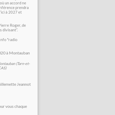
 où un accord ne
conférence prendra
’ici à 2027 et
Pierre Roger, de
 divisant”.
Info "radio
Montauban (Tarn-et-
CAS)
illemette Jeannot
our vous chaque