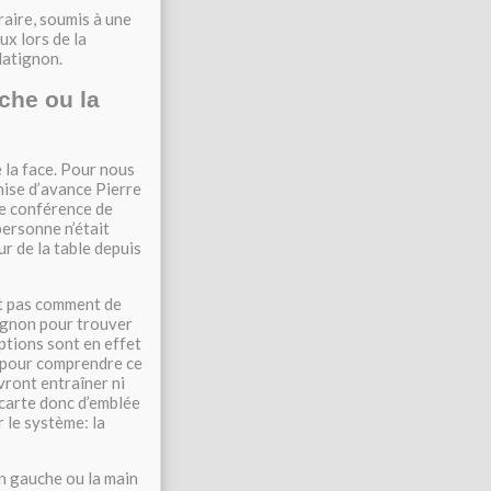
raire, soumis à une
ux lors de la
Matignon.
che ou la
 la face. Pour nous
onise d’avance Pierre
te conférence de
personne n’était
ur de la table depuis
it pas comment de
tignon pour trouver
ptions sont en effet
ts pour comprendre ce
vront entraîner ni
 écarte donc d’emblée
 le système: la
n gauche ou la main