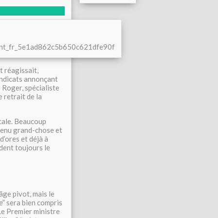
ement_fr_5e1ad862c5b650c621dfe90f
t réagissait,
ndicats annonçant
e Roger, spécialiste
 retrait de la
dicale. Beaucoup
tenu grand-chose et
 d’ores et déjà à
dent toujours le
âge pivot, mais le
e” sera bien compris
 Le Premier ministre