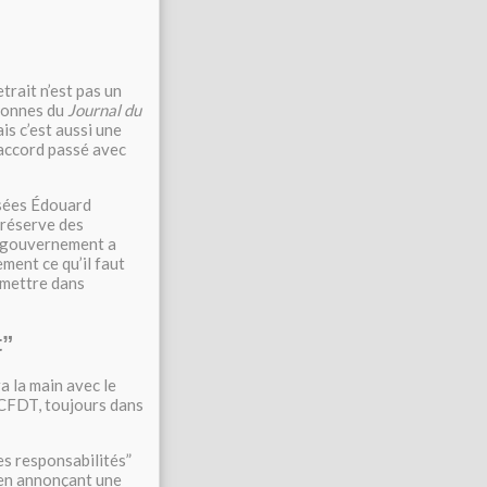
rait n’est pas un
olonnes du
Journal du
ais c’est aussi une
l’accord passé avec
fusées Édouard
e réserve des
e gouvernement a
ement ce qu’il faut
remettre dans
t”
a la main avec le
a CFDT, toujours dans
es responsabilités”
 en annonçant une