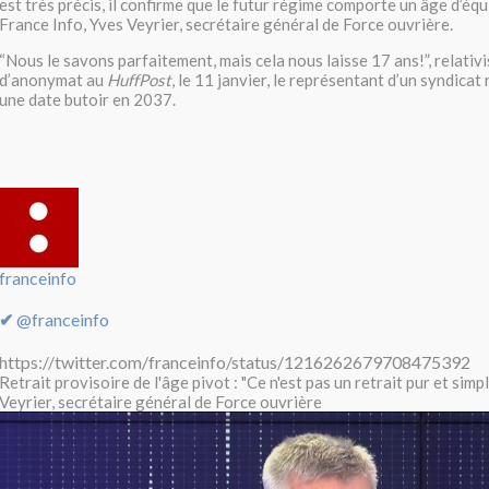
est très précis, il confirme que le futur régime comporte un âge d’équil
France Info, Yves Veyrier, secrétaire général de Force ouvrière.
“Nous le savons parfaitement, mais cela nous laisse 17 ans!”, relativi
d’anonymat au
HuffPost
, le 11 janvier, le représentant d’un syndica
une date butoir en 2037.
franceinfo
✔
@franceinfo
https://twitter.com/franceinfo/status/1216262679708475392
Retrait provisoire de l'âge pivot : "Ce n'est pas un retrait pur et simp
Veyrier, secrétaire général de Force ouvrière