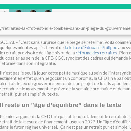
Par Astrid de Villaines
try/retraites-la-cfdt-est-elle-tombee-dans-un-piege-du-gouvern
SOCIAL - “
C’est sans surprise que le piège se referme”. Voilà commen
quelques minutes après l’envoi de
la lettre d’Édouard Philippe
aux sy
le retrait provisoire de l’âge pivot de la
réforme des retraites
, Pierr
du dossier au sein de la CFE-CGC, syndicat des cadres qui demande le
réforme dans son intégralité.
Il n’est pas le seul à jouer cette petite musique au sein de l’intersyn
estiment en effet qu’en négociant un compromis, la CFDT n’a pas ob
pire, fait le jeu du gouvernement et de son projet de loi. Ils appellent
reconduire le mouvement le grève de la semaine prochaine et deman
retrait “pur et simple” du texte.
Il reste un ”âge d’équilibre” dans le texte
Premier argument: la CFDT n’a pas obtenu totalement le retrait de l’
retrait de la mesure de financement jusqu’en 2027. Un ”âge d’équilibr
dans le futur régime universel. ”Ça n’est pas un retrait pur et simple.