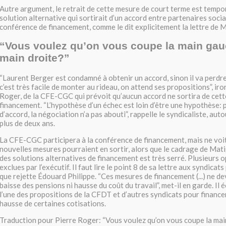
Autre argument, le retrait de cette mesure de court terme est tempo
solution alternative qui sortirait d’un accord entre partenaires socia
conférence de financement, comme le dit explicitement la lettre de 
“Vous voulez qu’on vous coupe la main gau
main droite?”
“Laurent Berger est condamné à obtenir un accord, sinon il va perdre
c’est très facile de monter au rideau, on attend ses propositions”, ir
Roger, de la CFE-CGC qui prévoit qu’aucun accord ne sortira de cet
financement. “L’hypothèse d’un échec est loin d’être une hypothèse: 
d’accord, la négociation n’a pas abouti”, rappelle le syndicaliste, auto
plus de deux ans.
La CFE-CGC participera à la conférence de financement, mais ne vo
nouvelles mesures pourraient en sortir, alors que le cadrage de Ma
des solutions alternatives de financement est très serré. Plusieurs o
exclues par l’exécutif. Il faut lire le point 8 de sa lettre aux syndica
que rejette Édouard Philippe. “Ces mesures de financement (...) ne de
baisse des pensions ni hausse du coût du travail”, met-il en garde. Il
l’une des propositions de la CFDT et d’autres syndicats pour financer
hausse de certaines cotisations.
Traduction pour Pierre Roger: “Vous voulez qu’on vous coupe la mai