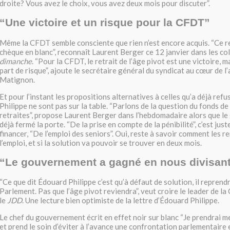
droite? Vous avez le choix, vous avez deux mois pour discuter”.
“Une victoire et un risque pour la CFDT”
Même la CFDT semble consciente que rien n’est encore acquis. “Ce ret
chèque en blanc”, reconnaît Laurent Berger ce 12 janvier dans les c
dimanche
. “Pour la CFDT, le retrait de l’âge pivot est une victoire, m
part de risque”, ajoute le secrétaire général du syndicat au cœur de 
Matignon.
Et pour l’instant les propositions alternatives à celles qu’a déjà re
Philippe ne sont pas sur la table. “Parlons de la question du fonds d
retraites”, propose Laurent Berger dans l’hebdomadaire alors que l
déjà fermé la porte. “De la prise en compte de la pénibilité”, c’est just
financer, “De l’emploi des seniors”. Oui, reste à savoir comment les 
l’emploi, et si la solution va pouvoir se trouver en deux mois.
“Le gouvernement a gagné en nous divisan
“Ce que dit Édouard Philippe c’est qu’à défaut de solution, il reprendr
Parlement. Pas que l’âge pivot reviendra”, veut croire le leader de l
le
JDD
. Une lecture bien optimiste de la lettre d’Édouard Philippe.
Le chef du gouvernement écrit en effet noir sur blanc “Je prendrai m
et prend le soin d’éviter à l’avance une confrontation parlementaire