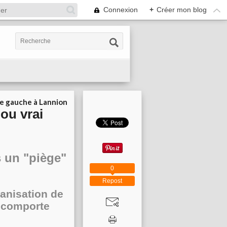
Connexion
+
Créer mon blog
ie gauche à Lannion
 ou vrai
s un "piège"
0
Repost
anisation de
l comporte