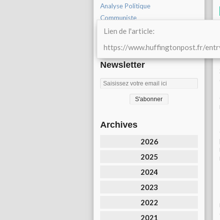
Analyse Politique
Communiste
PCF Lannion
Lien de l'article:
CGT
https://www.huffingtonpost.fr/en
Newsletter
Archives
2026
2025
2024
2023
2022
2021