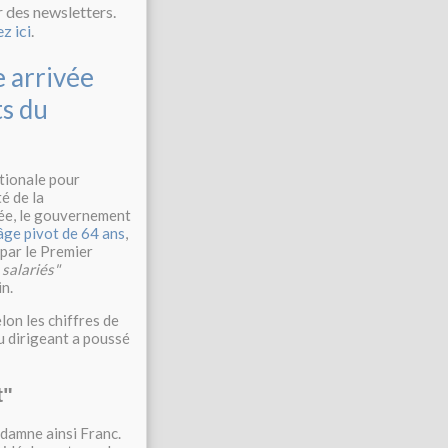
r des newsletters.
ez ici
.
 arrivée
s du
tionale pour
é de la
inée, le gouvernement
âge pivot de 64 ans
,
 par le Premier
 salariés"
n.
lon les chiffres de
du dirigeant a poussé
t"
damne ainsi Franc.