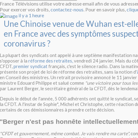
France Télévisions utilise votre adresse email afin de vous adresse
Pour exercer vos droits,
contactez-nous
. Pour en savoir plus,
cliqu
il y a 1 heure
Une Chinoise venue de Wuhan est-elle
en France avec des symptômes suspect
coronavirus ?
La plupart des syndicats ont appelé à une septième manifestation na
s'opposer à la
réforme des retraites,
vendredi 24 janvier. Mais du côt
CFDT,
premier syndicat
français
, c'est le silence radio. Dans la mat
présente son projet de loi de réforme des retraites, sans la notion d'
en Conseil des ministres. Un retrait provisoire annoncé le 11 janvier
ministre Edouard Philippe et salué comme
"une victoire pour tous les
par Laurent Berger, le secrétaire général de la CFDT, dès le lendemai
Depuis le début de l'année,
5 000 adhérents ont quitté le
syndicat,
se
la CFDT.
A l'instar de Sophie*, Michel et Christophe, cette réaction 
certains de ces démissionnaires à prendre cette décision.
"Berger n'est pas honnête intellectuellemen
"CFDT et gouvernement, même combat. Je vais rendre ma carte",
con