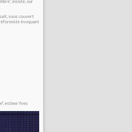
ibre”, insiste, sur
sait, sous couvert
t réformiste évoquant
le", estime Yves