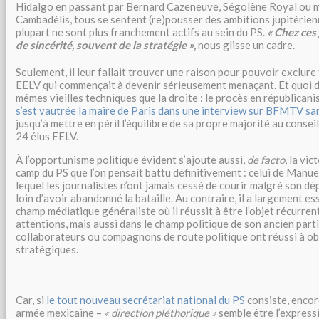
Hidalgo en passant par Bernard Cazeneuve, Ségolène Royal ou
Cambadélis, tous se sentent (re)pousser des ambitions jupitérien
plupart ne sont plus franchement actifs au sein du PS.
« Chez ces 
de sincérité, souvent de la stratégie »
,
nous glisse un cadre.
Seulement, il leur fallait trouver une raison pour pouvoir exclure
EELV qui commençait à devenir sérieusement menaçant. Et quoi d
mêmes vieilles techniques que la droite : le procès en républicani
s’est vautrée la maire de Paris dans une interview sur BFMTV sa
jusqu’à mettre en péril l’équilibre de sa propre majorité au conse
24 élus EELV.
À l’opportunisme politique évident s’ajoute aussi,
de facto
, la vi
camp du PS que l’on pensait battu définitivement : celui de Manuel
lequel les journalistes n’ont jamais cessé de courir malgré son d
loin d’avoir abandonné la bataille. Au contraire, il a largement es
champ médiatique généraliste où il réussit à être l’objet récurren
attentions, mais aussi dans le champ politique de son ancien part
collaborateurs ou compagnons de route politique ont réussi à ob
stratégiques.
Car, si
le tout nouveau secrétariat national du PS
consiste, encor
armée mexicaine –
« direction pléthorique »
semble être l’express