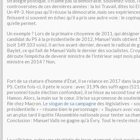
stratégie politique. Il n’aime pas la démocratie. Souvenez-vous, l’
controversées de ces dernières années : la loi Travail, dites loi E
Un 49-3. Non pas qu’il récuse la démocratie, mais ses expériences
finissent si souvent en échec qu’il a pris une autre voie : le copi
qu’elle permet.
Un exemple ? Lors de la primaire citoyenne de 2011, qui désigne
candidat du PS à la présidentielle de 2012, Manuel Valls obtient
(soit 149.103 voix). Il arrive avant-dernier, devant le radical de
Baylet, ce qui fait de Manuel Valls le dernier des socialistes. Cr
déroute l’empêcha de devenir ministre de l’Intérieur sept mois plu
ministre en 2014 ? Non.
Fort de sa stature d’homme d’État, il se relance en 2017 dans la 
PS. Cette fois-ci, il pète le score : avec 31,9% des suffrages (52
personnel toute élection confondue), il se hisse au second tour 
Hamon. Alors, la main sur le cœur, il brise sa promesse de souteni
file chez Macron.
Le slogan de sa campagne
des législatives – sou
présidentielle » – résume bien le personnage :
« Toujours avec vou
un an plus tard il quitte l’Assemblée nationale pour tenter sa cha
Conclusion : Manuel Valls ne gagne qu’à Évry. Tout le reste n’est
Le vallsisme, outre une stratégie de loser-gagnant, c’est aussi un s