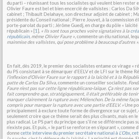
du parti – réunissant tous les socialistes qui veulent bien rester 
Olivier Faure est bel et bien encerclé de vallsistes : Carlos Da Si
cabinet ; Thibault Delahaye, son directeur adjoint de cabinet ; Ma
présidente du Conseil national ; Pierre Jouvet, à la commission é
porte-parolat du parti ; Jérôme Guedj, en charge du pôle « laïcité
républicain »
[
1
]
.
« Ils sont tous proches voire signataires à la
créa
républicain
, même Olivier Faure »
, commente un élu national, leq
mainmise des vallsistes, qui pose problème à beaucoup d’autres »
En fait, dès 2019, le premier des socialistes entame ce virage « ré
du PS consistant à se démarquer d’EELV et de LFI sur le thème Ré
l’inflexion d’Olivier Faure sur le rapport à la laïcité et à la Républi
patte de Carlos Da Silva
, commente un conseiller socialiste.
Fond
Faure n’est pas sur cette ligne républicano-laïque. Ça n’est pas son 
fait comprendre que, stratégiquement, il était préférable de tenir
marquer clairement la rupture avec Mélenchon. De la même façon
compris pour marquer la rupture avec une partie d’EELV. »
Une pos
principalement à exclure toute forme de divergence sur ce sujet,
seulement croire que ce thème serait des plus clivants, mais en le
plus radical. Le PS part du principe que s’il ne se différencie pas s
n’existe pas. Et puis, « le parti se renforce en s’épurant », comme dis
donne
cette interview du premier secrétaire national à
L’Obs
, ce
la gauche, c’est la défense de la laïcité »
. La priorité est donnée. Et