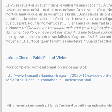
Le PS se rêve-t-il un avenir dans le vallsisme ainsi dépeint ? À vrai
l’aventure macroniste, mais le macronisme n’a pas voulu d’eux. Ne
mort du haut duquel ils se voient déjà briller. Bons élèves, ils ont
passé : pas la peine d’aller aux élections, trouvez-vous un chef 
quelque part. Pour le moment, c’est Olivier Faure qui leur fait la 
« "Amuse-toi Olivier avec ton joujou, mais tout ça se réglera plus t
du moment au PS. Ça ne se voit pas, mais il y a une bataille sourde
nous glisse-t-on. Les autres socialistes réagiront-ils ? En auront
moyens ? Et, surtout, qu’en feront les électeurs ? Quand c’est flou 
Loïc Le Clerc
et
Pablo Pillaud-Vivien
Pour compléter votre information sur ce marigot:
http://www.humanite-lannion-tregor.fr/2020/11/ce-que-sont-v
socialistes-3-par-un-connaisseur-jl.melenchon.html
L'humanité Lannionnaise. Bilan de 7années d'un petit blog anticonformis