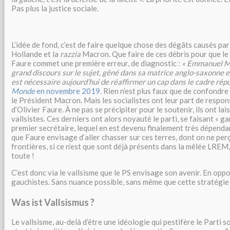
Pas plus la justice sociale.
L’idée de fond, c’est de faire quelque chose des dégâts causés pa
Hollande et la
razzia
Macron. Que faire de ces débris pour que le 
Faure commet une première erreur, de diagnostic :
« Emmanuel M
grand discours sur le sujet, gêné dans sa matrice anglo-saxonne et 
est nécessaire aujourd’hui de réaffirmer un cap dans le cadre répu
Monde
en novembre 2019
. Rien n’est plus faux que de confondr
le Président Macron. Mais les socialistes ont leur part de respons
d’Olivier Faure. À ne pas se précipiter pour le soutenir, ils ont lai
vallsistes. Ces derniers ont alors noyauté le parti, se faisant « g
premier secrétaire, lequel en est devenu finalement très dépenda
que Faure envisage d’aller chasser sur ces terres, dont on ne perç
frontières, si ce n’est que sont déjà présents dans la mêlée LREM,
toute !
C’est donc via le vallsisme que le PS envisage son avenir. En opp
gauchistes. Sans nuance possible, sans même que cette stratégie 
Was ist Vallsismus ?
Le vallsisme, au-delà d’être une idéologie qui pestifère le Parti so