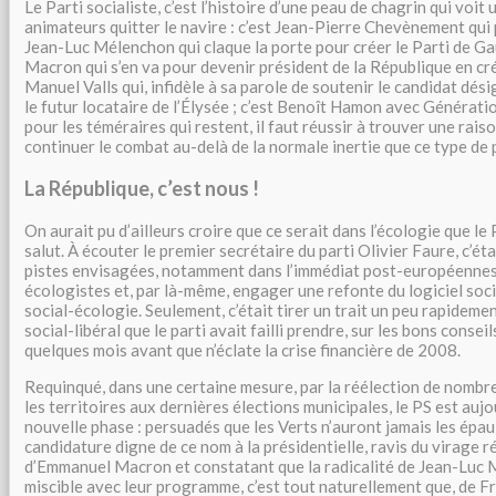
Le Parti socialiste, c’est l’histoire d’une peau de chagrin qui voit
animateurs quitter le navire : c’est Jean-Pierre Chevènement qui 
Jean-Luc Mélenchon qui claque la porte pour créer le Parti de G
Macron qui s’en va pour devenir président de la République en cr
Manuel Valls qui, infidèle à sa parole de soutenir le candidat désig
le futur locataire de l’Élysée ; c’est Benoît Hamon avec Générati
pour les téméraires qui restent, il faut réussir à trouver une ra
continuer le combat au-delà de la normale inertie que ce type de p
La République, c’est nous !
On aurait pu d’ailleurs croire que ce serait dans l’écologie que le
salut. À écouter le premier secrétaire du parti Olivier Faure, c’étai
pistes envisagées, notamment dans l’immédiat post-européennes :
écologistes et, par là-même, engager une refonte du logiciel socia
social-écologie. Seulement, c’était tirer un trait un peu rapideme
social-libéral que le parti avait failli prendre, sur les bons conse
quelques mois avant que n’éclate la crise financière de 2008.
Requinqué, dans une certaine mesure, par la réélection de nombr
les territoires aux dernières élections municipales, le PS est auj
nouvelle phase : persuadés que les Verts n’auront jamais les épau
candidature digne de ce nom à la présidentielle, ravis du virage 
d’Emmanuel Macron et constatant que la radicalité de Jean-Luc 
miscible avec leur programme, c’est tout naturellement que, de 