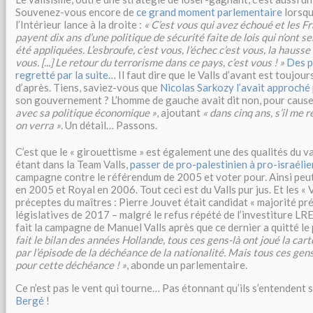
Souvenez-vous encore de
ce grand moment parlementaire
lorsqu
l’Intérieur lance à la droite :
« C’est vous qui avez échoué et les F
payent dix ans d’une politique de sécurité faite de lois qui n’ont ser
été appliquées. L’esbroufe, c’est vous, l’échec c’est vous, la hausse
vous. [...] Le retour du terrorisme dans ce pays, c’est vous ! »
Des p
regretté par la suite
… Il faut dire que le Valls d’avant est toujour
d’après. Tiens, saviez-vous que
Nicolas Sarkozy l’avait approché
son gouvernement ? L’homme de gauche avait dit non, pour caus
avec sa politique économique »
, ajoutant
« dans cinq ans, s’il me
on verra »
. Un détail… Passons.
C’est que le « girouettisme » est également une des qualités du val
étant dans la Team Valls,
passer de pro-palestinien à pro-israélie
campagne contre le référendum de 2005 et voter pour. Ainsi peu
en 2005 et Royal en 2006. Tout ceci est du Valls pur jus. Et les « V
préceptes du maîtres : Pierre Jouvet était candidat « majorité pré
législatives de 2017 – malgré le refus répété de l’investiture LR
fait la campagne de Manuel Valls après que ce dernier a quitté le 
fait le bilan des années Hollande, tous ces gens-là ont joué la car
par l’épisode de la déchéance de la nationalité. Mais tous ces gen
pour cette déchéance ! »
, abonde un parlementaire.
Ce n’est pas le vent qui tourne… Pas étonnant qu’ils s’entendent 
Bergé
!