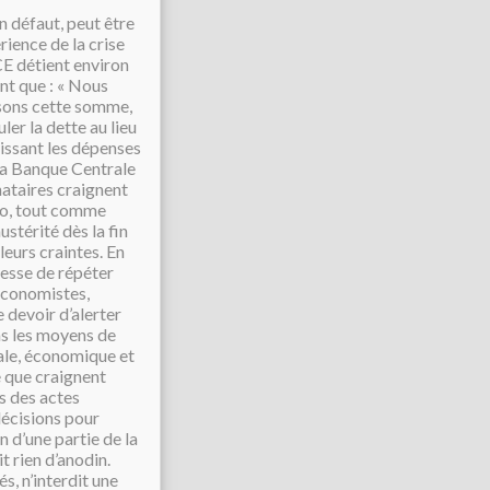
n défaut, peut être
rience de la crise
CE détient environ
nt que : « Nous
sons cette somme,
ler la dette au lieu
aissant les dépenses
 la Banque Centrale
nataires craignent
uro, tout comme
ustérité dès la fin
 leurs craintes. En
cesse de répéter
’économistes,
 devoir d’alerter
ens les moyens de
iale, économique et
Ce que craignent
ds des actes
écisions pour
n d’une partie de la
t rien d’anodin.
és, n’interdit une