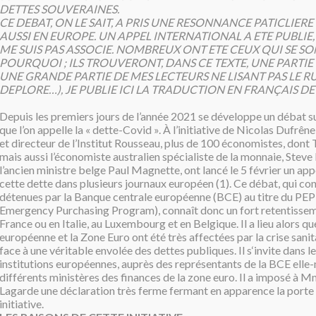
DETTES SOUVERAINES.
CE DEBAT, ON LE SAIT, A PRIS UNE RESONNANCE PATICLIER
AUSSI EN EUROPE. UN APPEL INTERNATIONAL A ETE PUBLIE,
ME SUIS PAS ASSOCIE. NOMBREUX ONT ETE CEUX QUI SE 
POURQUOI ; ILS TROUVERONT, DANS CE TEXTE, UNE PARTIE
UNE GRANDE PARTIE DE MES LECTEURS NE LISANT PAS LE RU
DEPLORE…), JE PUBLIE ICI LA TRADUCTION EN FRANÇAIS DE
Depuis les premiers jours de l’année 2021 se développe un débat su
que l’on appelle la « dette-Covid ». À l’initiative de Nicolas Dufrên
et directeur de l’Institut Rousseau, plus de 100 économistes, don
mais aussi l’économiste australien spécialiste de la monnaie, Steve
l’ancien ministre belge Paul Magnette, ont lancé le 5 février un appe
cette dette dans plusieurs journaux européen (1). Ce débat, qui co
détenues par la Banque centrale européenne (BCE) au titre du P
Emergency Purchasing Program), connaît donc un fort retentissem
France ou en Italie, au Luxembourg et en Belgique. Il a lieu alors qu
européenne et la Zone Euro ont été très affectées par la crise sanit
face à une véritable envolée des dettes publiques. Il s‘invite dans l
institutions européennes, auprès des représentants de la BCE ell
différents ministères des finances de la zone euro. Il a imposé à M
Lagarde une déclaration très ferme fermant en apparence la porte à
initiative.