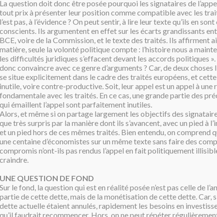
La question doit donc être posée pourquoi les signataires de l’appe
tout prix à présenter leur position comme compatible avec les traité
l’est pas, à l’évidence ? On peut sentir, à lire leur texte qu’ils en so
conscients. Ils argumentent en effet sur les écarts grandissants entr
BCE, voire de la Commission, et le texte des traités. Ils affirment ai
matière, seule la volonté politique compte : l’histoire nous a maint
les difficultés juridiques s’effacent devant les accords politiques ».
donc convaincre avec ce genre d’arguments ? Car, de deux choses l’u
se situe explicitement dans le cadre des traités européens, et cette
inutile, voire contre-productive. Soit, leur appel est un appel à une
fondamentale avec les traités. En ce cas, une grande partie des pr
qui émaillent l’appel sont parfaitement inutiles.
Alors, et même si on partage largement les objectifs des signataire
que très surpris par la manière dont ils s’avancent, avec un pied à l’i
et un pied hors de ces mêmes traités. Bien entendu, on comprend qu
une centaine d’économistes sur un même texte sans faire des comp
compromis n’ont-ils pas rendus l’appel en fait politiquement illisible
craindre.
UNE QUESTION DE FOND
Sur le fond, la question qui est en réalité posée n’est pas celle de l’
partie de cette dette, mais de la monétisation de cette dette. Car, 
dette actuelle étaient annulés, rapidement les besoins en investiss
qu’il faudrait recommencer. Hors, on ne peut répéter régulièrement