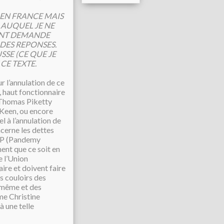
E EN FRANCE MAIS
 AUQUEL JE NE
SONT DEMANDE
 DES REPONSES.
SSE (CE QUE JE
 CE
TEXTE.
r l’annulation de ce
e, haut fonctionnaire
t Thomas Piketty
 Keen, ou encore
l à l’annulation de
ncerne les dettes
EPP (Pandemy
ent que ce soit en
e l’Union
aire et doivent faire
es couloirs des
e-même et des
me Christine
 une telle