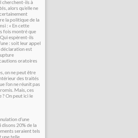
l cherchent-ils à
s, alors qu’elle ne
nt certainement
e la politique de la
nsi : « En cette
es fois montré que
 Qui espèrent-ils
ne : soit leur appel
 déclaration est
 rupture
écautions oratoires
s, on ne peut être
ntérieur des traités
e l’on ne réunit pas
romis. Mais, ces
 ? On peut ici le
annulation d’une
si disons 20% de la
ements seraient tels
 une telle