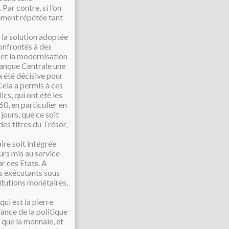
Par contre, si l’on
rement répétée tant
t la solution adoptée
onfrontés à des
 et la modernisation
Banque Centrale une
a été décisive pour
Cela a permis à ces
cs, qui ont été les
0, en particulier en
 jours, que ce soit
es titres du Trésor,
ire soit intégrée
eurs mis au service
r ces Etats. A
s exécutants sous
titutions monétaires,
ui est la pierre
ance de la politique
 que la monnaie, et