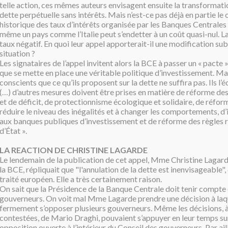
telle action, ces mêmes auteurs envisagent ensuite la transformati
dette perpétuelle sans intérêts. Mais n’est-ce pas déjà en partie le 
historique des taux d’intérêts organisée par les Banques Centrales 
même un pays comme l’Italie peut s’endetter à un coût quasi-nul. 
taux négatif. En quoi leur appel apporterait-il une modification sub
situation ?
Les signataires de l’appel invitent alors la BCE à passer un « pacte 
que se mette en place une véritable politique d’investissement. Mais
conscients que ce qu’ils proposent sur la dette ne suffira pas. Ils l’écr
(…) d’autres mesures doivent être prises en matière de réforme des
et de déficit, de protectionnisme écologique et solidaire, de réform
réduire le niveau des inégalités et à changer les comportements, 
aux banques publiques d’investissement et de réforme des règles r
d’État ».
LA REACTION DE CHRISTINE LAGARDE
Le lendemain de la publication de cet appel, Mme Christine Lagard
la BCE, répliquait que "l'annulation de la dette est inenvisageable", c
traité européen. Elle a très certainement raison.
On sait que la Présidence de la Banque Centrale doit tenir compte 
gouverneurs. On voit mal Mme Lagarde prendre une décision à laqu
fermement s’opposer plusieurs gouverneurs. Même les décisions, à
contestées, de Mario Draghi, pouvaient s’appuyer en leur temps su
opposition ouverte à l’intérieur du Conseil des gouverneurs. Par ail