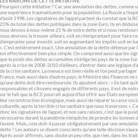
LES RAISONS DE CETTE INITIATIVE
Pourquoi cette initiative ? Car, une annulation des dettes, comme u
une expérience traumatisante pour la population. La Russie a l’expé
d’août 1998. Les signataires de l’appel partent du constat que la B
25% du total des dettes publiques dans la zone Euro. Ils en déduise
nous devons à nous-même 25 % de notre dette et si nous rembour
nous devrons la trouver ailleurs, soit en réempruntant pour faire rou
d’emprunter pour investir, soit en augmentant les impôts soit en b
». C’est entièrement exact. Une annulation de la dette détenue par
est effectivement bien plus simple. On comprend aussi que les sig
que le poids des dettes accumulées n’oblige les pays de la zone E
après la crise de 2008-2010 d’ailleurs, d’entrer dans une logique d’a
de la crise sanitaire. La menace est bien réelle et l’on peut partager
France, mais aussi dans d’autres pays, le Ministre des Finances ne 
qu’une dette doit être remboursée. Ils ajoutent alors : « En tant qu
responsables et citoyens engagés de différents pays, il est de notre
sur le fait que la BCE pourrait aujourd’hui offrir aux États europé
leur reconstruction écologique, mais aussi de réparer la casse soc
culturelle, après la terrible crise sanitaire que nous traversons ». 
donc les signataires de l’appel, et non sans raisons, c’est que le poi
nécessaires durant la pandémie n’empêche de prendre les bonnes d
l’avenir. Mais, cela doit-il passer obligatoirement par une annulatio
dette ? Les auteurs se disent conscients qu’une telle décision n’aurai
Après avoir affirmés, sans doute un peu vite, que rien, dans les trait