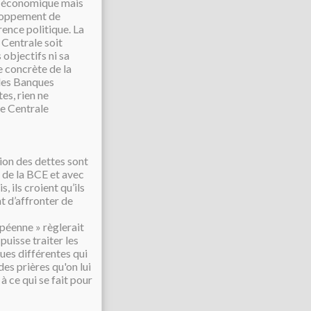
ue économique mais
eloppement de
rence politique. La
 Centrale soit
 objectifs ni sa
e concrète de la
 les Banques
es, rien ne
ue Centrale
tion des dettes sont
e de la BCE et avec
, ils croient qu’ils
nt d’affronter de
opéenne » règlerait
uisse traiter les
ues différentes qui
des prières qu'on lui
à ce qui se fait pour