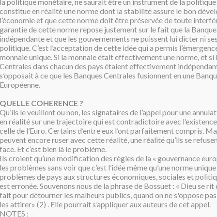
la politique monétaire, ne saurait être un instrument de la politiq
constitue en réalité une norme dont la stabilité assure le bon dév
l’économie et que cette norme doit être préservée de toute interfé
garantie de cette norme repose justement sur le fait que la Banque
indépendante et que les gouvernements ne puissent lui dicter ni ses
politique. C’est l’acceptation de cette idée qui a permis l’émergenc
monnaie unique. Si la monnaie était effectivement une norme, et si
Centrales dans chacun des pays étaient effectivement indépendant
s’opposait à ce que les Banques Centrales fusionnent en une Banq
Européenne.
QUELLE COHERENCE ?
Qu’ils le veuillent ou non, les signataires de l’appel pour une annula
en réalité sur une trajectoire qui est contradictoire avec l’existenc
celle de l’Euro. Certains d’entre eux l’ont parfaitement compris. Mais
peuvent encore ruser avec cette réalité, une réalité qu’ils se refuse
face. Et c’est bien là le problème.
Ils croient qu’une modification des règles de la « gouvernance eur
les problèmes sans voir que c’est l’idée même qu’une norme unique p
problèmes de pays aux structures économiques, sociales et politiq
est erronée. Souvenons nous de la phrase de Bossuet : « Dieu se rit 
fait pour détourner les malheurs publics, quand on ne s'oppose pas 
les attirer» (2) . Elle pourrait s’appliquer aux auteurs de cet appel.
NOTES :