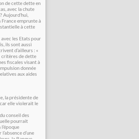
on de cette dette en
cas, avec la chute
? Aujourd’hui,
La France emprunte à
stantielle à cette
» avec les Etats pour
, ils sont aussi
ivent d’ailleurs : «
 critères de dette
es fiscales visant à
d’impulsion donnée
elatives aux aides
e, la présidente de
ar elle violerait le
du conseil des
elle pourrait
 l’époque
r l’absence d’une
leurs, la Banque