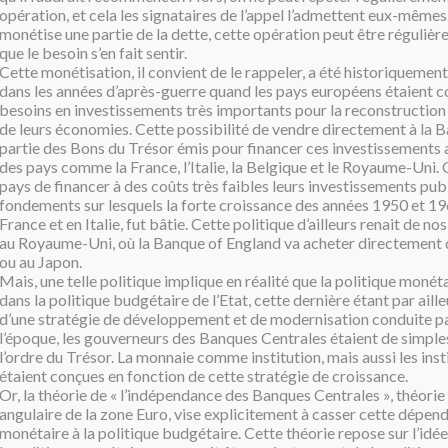
opération, et cela les signataires de l’appel l’admettent eux-mêmes. 
monétise une partie de la dette, cette opération peut être réguliè
que le besoin s’en fait sentir.
Cette monétisation, il convient de le rappeler, a été historiquemen
dans les années d’après-guerre quand les pays européens étaient c
besoins en investissements très importants pour la reconstruction
de leurs économies. Cette possibilité de vendre directement à la 
partie des Bons du Trésor émis pour financer ces investissements 
des pays comme la France, l’Italie, la Belgique et le Royaume-Uni. 
pays de financer à des coûts très faibles leurs investissements publi
fondements sur lesquels la forte croissance des années 1950 et 196
France et en Italie, fut bâtie. Cette politique d’ailleurs renait de nos
au Royaume-Uni, où la Banque of England va acheter directement d
ou au Japon.
Mais, une telle politique implique en réalité que la politique monéta
dans la politique budgétaire de l’Etat, cette dernière étant par aill
d’une stratégie de développement et de modernisation conduite pa
l’époque, les gouverneurs des Banques Centrales étaient de simple
l’ordre du Trésor. La monnaie comme institution, mais aussi les ins
étaient conçues en fonction de cette stratégie de croissance.
Or, la théorie de « l’indépendance des Banques Centrales », théorie q
angulaire de la zone Euro, vise explicitement à casser cette dépend
monétaire à la politique budgétaire. Cette théorie repose sur l’idée