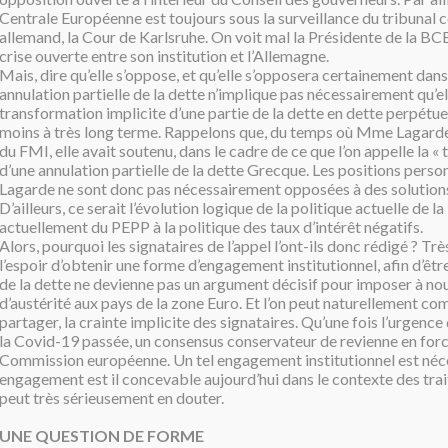
Centrale Européenne est toujours sous la surveillance du tribunal 
allemand, la Cour de Karlsruhe. On voit mal la Présidente de la B
crise ouverte entre son institution et l’Allemagne.
Mais, dire qu’elle s’oppose, et qu’elle s’opposera certainement dans 
annulation partielle de la dette n’implique pas nécessairement qu’el
transformation implicite d’une partie de la dette en dette perpétuel
moins à très long terme. Rappelons que, du temps où Mme Lagarde 
du FMI, elle avait soutenu, dans le cadre de ce que l’on appelle la « 
d’une annulation partielle de la dette Grecque. Les positions pers
Lagarde ne sont donc pas nécessairement opposées à des solution
D’ailleurs, ce serait l’évolution logique de la politique actuelle de l
actuellement du PEPP à la politique des taux d’intérêt négatifs.
Alors, pourquoi les signataires de l’appel l’ont-ils donc rédigé ? T
l’espoir d’obtenir une forme d’engagement institutionnel, afin d’êtr
de la dette ne devienne pas un argument décisif pour imposer à no
d’austérité aux pays de la zone Euro. Et l’on peut naturellement c
partager, la crainte implicite des signataires. Qu’une fois l’urgenc
la Covid-19 passée, un consensus conservateur de revienne en force
Commission européenne. Un tel engagement institutionnel est néces
engagement est il concevable aujourd’hui dans le contexte des trait
peut très sérieusement en douter.
UNE QUESTION DE FORME