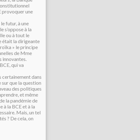
constitutionnel
CE provoquer une
le futur, à une
le s’oppose à la
le ou à tout le
était la dirigeante
troïka » le principe
onnelles de Mme
s innovantes.
a BCE, qui va
rès certainement dans
e sur que la question
uveau des politiques
omprendre, et même
e de la pandémie de
 à la BCE et à la
saire. Mais, un tel
és ? De cela, on