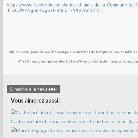
https://www.facebook.com/Amies-et-amis-de-la-Commune-de-
Tr%C3%A9gor-Argoat-836017919766572/
Lannion, jeudi 26 mai: hommage aux victimes de la répression versaillais
4° et 5 ° circonscription des Côtes d'Armor: faute de mieux votons po
S'inscrire à la newsletter
Vous aimerez aussi :
Castex président, le macronisme moribond bascule dans la f