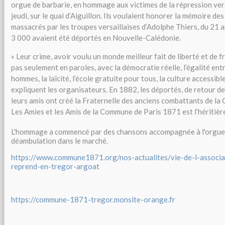
orgue de barbarie, en hommage aux victimes de la répression ver
jeudi, sur le quai d’Aiguillon. Ils voulaient honorer la mémoire 
massacrés par les troupes versaillaises d’Adolphe Thiers, du 21 
3 000 avaient été déportés en Nouvelle-Calédonie.
« Leur crime, avoir voulu un monde meilleur fait de liberté et de f
pas seulement en paroles, avec la démocratie réelle, l’égalité ent
hommes, la laïcité, l’école gratuite pour tous, la culture accessible 
expliquent les organisateurs. En 1882, les déportés, de retour d
leurs amis ont créé la Fraternelle des anciens combattants de la
Les Amies et les Amis de la Commune de Paris 1871 est l’héritière
L'hommage a commencé par des chansons accompagnée à l'orgue 
déambulation dans le marché.
https://www.commune1871.org/nos-actualites/vie-de-l-associat
reprend-en-tregor-argoat
https://commune-1871-tregor.monsite-orange.fr