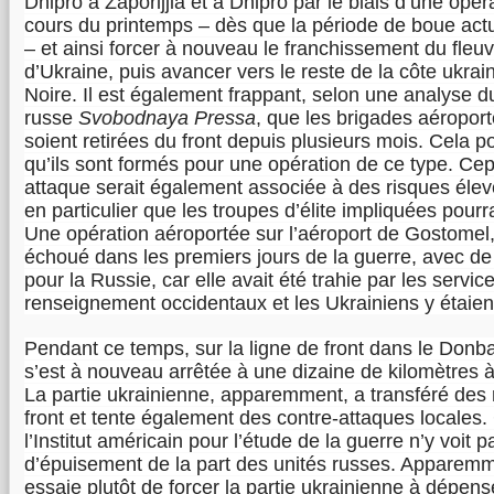
Dnipro à Zaporijjia et à Dnipro par le biais d’une opé
cours du printemps – dès que la période de boue actu
– et ainsi forcer à nouveau le franchissement du fleuv
d’Ukraine, puis avancer vers le reste de la côte ukrai
Noire. Il est également frappant, selon une analyse du
russe
Svobodnaya Pressa
, que les brigades aéropor
soient retirées du front depuis plusieurs mois. Cela po
qu’ils sont formés pour une opération de ce type. Cep
attaque serait également associée à des risques élev
en particulier que les troupes d’élite impliquées pourr
Une opération aéroportée sur l’aéroport de Gostomel,
échoué dans les premiers jours de la guerre, avec de
pour la Russie, car elle avait été trahie par les servic
renseignement occidentaux et les Ukrainiens y étaien
Pendant ce temps, sur la ligne de front dans le Donb
s’est à nouveau arrêtée à une dizaine de kilomètres à 
La partie ukrainienne, apparemment, a transféré des 
front et tente également des contre-attaques locales
l’Institut américain pour l’étude de la guerre n’y voit 
d’épuisement de la part des unités russes. Apparemme
essaie plutôt de forcer la partie ukrainienne à dépens