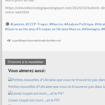
Autre point de vue:
https://siteveillestrategique.blogspot.com/2024/03/bulletin-d
notre-web.html
,
,
,
,
#Lannion
#CCCP-Tregor
#Macron
#Analyse Politique
#Ukra
,
,
,
#Guerre en Ukraine
#Troupes en Ukraine Macron
#Allemagne
#R
La politique internationale de Macron!
S'inscrire à la newsletter
Vous aimerez aussi :
Petites nouvelles d'Ukraine que vous ne trouverez pas dans l
Lionel Jospin est mort.....et le PS?