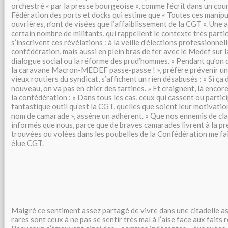
orchestré « par la presse bourgeoise », comme l’écrit dans un cour
Fédération des ports et docks qui estime que « Toutes ces manipul
ouvrières, n’ont de visées que l’affaiblissement de la CGT ». Une
certain nombre de militants, qui rappellent le contexte très partic
s’inscrivent ces révélations : à la veille d’élections professionnel
confédération, mais aussi en plein bras de fer avec le Medef sur 
dialogue social ou la réforme des prud’hommes. « Pendant qu’on 
la caravane Macron-MEDEF passe-passe ! », préfère prévenir un 
vieux routiers du syndicat, s’affichent un rien désabusés : « Si ça 
nouveau, on va pas en chier des tartines. » Et craignent, là encore,
la confédération : « Dans tous les cas, ceux qui cassent ou partic
fantastique outil qu’est la CGT, quelles que soient leur motivatio
nom de camarade », assène un adhérent. « Que nos ennemis de cla
informés que nous, parce que de braves camarades livrent à la p
trouvées ou volées dans les poubelles de la Confédération me fait
élue CGT.
Malgré ce sentiment assez partagé de vivre dans une citadelle as
rares sont ceux à ne pas se sentir très mal à l’aise face aux faits 