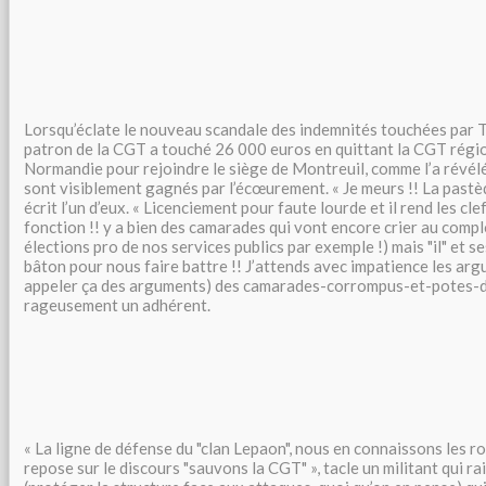
Lorsqu’éclate le nouveau scandale des indemnités touchées par T
patron de la CGT a touché 26 000 euros en quittant la CGT régi
Normandie pour rejoindre le siège de Montreuil, comme l’a révélé
sont visiblement gagnés par l’écœurement. « Je meurs !! La pastèq
écrit l’un d’eux. « Licenciement pour faute lourde et il rend les c
fonction !! y a bien des camarades qui vont encore crier au comp
élections pro de nos services publics par exemple !) mais "il" et s
bâton pour nous faire battre !! J’attends avec impatience les arg
appeler ça des arguments) des camarades-corrompus-et-potes-de-
rageusement un adhérent.
« La ligne de défense du "clan Lepaon", nous en connaissons les ro
repose sur le discours "sauvons la CGT" », tacle un militant qui rai