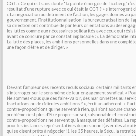
CGT. « Ce qui est sans doute "la pointe émergée de l’iceberg" n’est-
résultat d’une rupture avec ce qui était la CGT ? » s’interrogent 
« La négociation au détriment de l’action, les gages donnés au pa
gouvernement, l’institutionnalisation, la bureaucratisation de l’a
sa direction ont contribué de par leurs orientations au désenga
les luttes comme aux nécessaires solidarités avec ceux qui résist
avant de conclure par ce constat implacable : « La démocratie inte
La lutte des places, les ambitions personnelles dans une complè
une façon d’être et de diriger. »
Devant l’ampleur des récents reculs sociaux, certains militants e
s’interroger sur le sens même de leur engagement syndical. « Pou
Ne sommes-nous que des faire-valoir, des marionnettes au servi
tractations ou de ridicules ambitions ? », écrit un adhérent. « Part
contre-propositions qui ne servent à rien, qui n’ont aucune chance 
problème n’est plus d’être propre sur soi, raisonnable et construc
contre-propositions ne servent qu’à masquer des défaites. La repr
pour les instances représentatives du personnel (avec des abruti
qui se disent prêts à négocier !), les 35 heures, la Sécu, la retraite