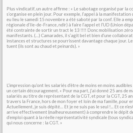
Plus vindicatif, un autre affirme : « Le sabotage organisé par la c
s’organise en plein jour. Pour exemple, l’appel à la manifestation 
eu lieu le samedi 15 novembre a été saboté par la conf. Elle a emp
régionale d’Ile-de-France, ndlr) à faire l’appel et l’UD (Union dé
été contrainte de sortir un tract le 13 !!!! Donc mobilisation zéro
manifestants. (…) Camarades, il s’agit bel et bien d’une collabora
instances et structures se pourrissent davantage chaque jour. 
tuent (ils sont au chaud et peinards). »
L’impression qu’ont les salariés d’être de moins en moins audibles 
un certain découragement. « Pour ma part, j’ai donné 25 ans de m
salariés au titre de représentant de la CGT, et pour la CGT, 25 a
travers la France, hors de mon foyer et loin de ma famille, pour en
Actuellement, je suis dépité… Et je ne suis pas le seul !... Et ce n’est
arrive effectivement (malheureusement) à comprendre le dépit de
d’emploi quant à la réelle représentativité syndicale (tous syndic
qui nous concerne : la CGT. »