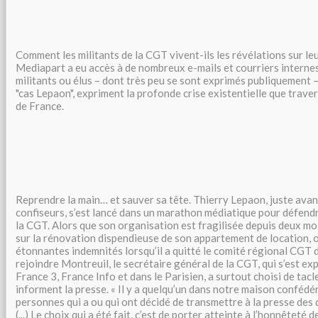
Comment les militants de la CGT vivent-ils les révélations sur le
Mediapart a eu accès à de nombreux e-mails et courriers internes
militants ou élus – dont très peu se sont exprimés publiquement –
"cas Lepaon", expriment la profonde crise existentielle que trave
de France.
Reprendre la main… et sauver sa tête. Thierry Lepaon, juste avan
confiseurs, s’est lancé dans un marathon médiatique pour défendr
la CGT. Alors que son organisation est fragilisée depuis deux moi
sur la rénovation dispendieuse de son appartement de location, 
étonnantes indemnités lorsqu’il a quitté le comité régional CGT
rejoindre Montreuil, le secrétaire général de la CGT, qui s’est e
France 3, France Info et dans le Parisien, a surtout choisi de tacle
informent la presse. « Il y a quelqu’un dans notre maison confédé
personnes qui a ou qui ont décidé de transmettre à la presse de
(...) Le choix qui a été fait, c’est de porter atteinte à l’honnêteté 