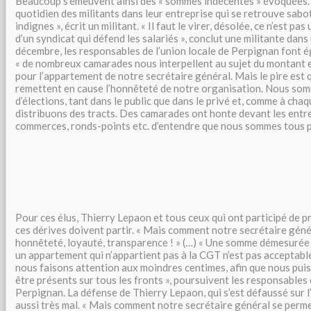
Beaucoup s’émeuvent ainsi des « sommes indécentes » évoquées. « 
quotidien des militants dans leur entreprise qui se retrouve sabo
indignes », écrit un militant. « Il faut le virer, désolée, ce n’est 
d’un syndicat qui défend les salariés », conclut une militante dans
décembre, les responsables de l’union locale de Perpignan font
« de nombreux camarades nous interpellent au sujet du montant 
pour l’appartement de notre secrétaire général. Mais le pire est 
remettent en cause l’honnêteté de notre organisation. Nous som
d’élections, tant dans le public que dans le privé et, comme à chaq
distribuons des tracts. Des camarades ont honte devant les entre
commerces, ronds-points etc. d’entendre que nous sommes tous po
Pour ces élus, Thierry Lepaon et tous ceux qui ont participé de pr
ces dérives doivent partir. « Mais comment notre secrétaire génér
honnêteté, loyauté, transparence ! » (…) « Une somme démesurée
un appartement qui n’appartient pas à la CGT n’est pas acceptable
nous faisons attention aux moindres centimes, afin que nous pui
être présents sur tous les fronts », poursuivent les responsables 
Perpignan. La défense de Thierry Lepaon, qui s’est défaussé sur 
aussi très mal. « Mais comment notre secrétaire général se permet-i