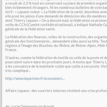
a reculé de 2,3 % tout en conservant sa place de première organis
bien évidemment étrangers. Ni les nombreux bulletins de vote barr
écrit : « Lepaon voleur ». La fédération de la santé, deuxième av
elle posé les jalons d’une demande de démission des dix membres
dont Thierry Lepaon. « On a discuté mais la fédération se prononc
veille du CCN (Comité confédéral national), a indiqué Nathalie G
générale de la fédération santé.
La fédération des finances, celles de la construction, des organis
générale des fonctionnaires... demandent elles aussi sa tête. T
régions à l’image des Bouches-du-Rhône, de Rhône-Alpes, Midi-
France.
D’autres, comme la fédération du textile ou celle de la poste et 
pourraient suivre dans les prochains jours. A moins que Thierry L
à les convaincre de le maintenir coûte que coûte à son poste. Vis
très compliqué...
http://www.leparisien.fr/economie/c...
Affaire Lepaon : des courriers internes révèlent une crise profo
de : Lucie Delaporte via Arnold