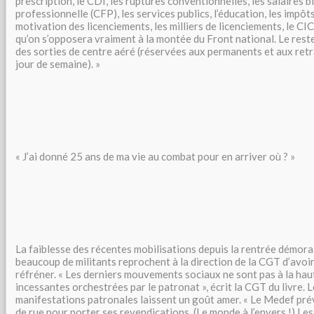
prescription, le CDI, les ruptures conventionnelles, les salaires 
professionnelle (CFP), les services publics, l’éducation, les impôts 
motivation des licenciements, les milliers de licenciements, le CIC
qu’on s’opposera vraiment à la montée du Front national. Le reste
des sorties de centre aéré (réservées aux permanents et aux retr
jour de semaine). »
« J’ai donné 25 ans de ma vie au combat pour en arriver où ? »
La faiblesse des récentes mobilisations depuis la rentrée démoral
beaucoup de militants reprochent à la direction de la CGT d’avoir 
réfréner. « Les derniers mouvements sociaux ne sont pas à la ha
incessantes orchestrées par le patronat », écrit la CGT du livre. 
manifestations patronales laissent un goût amer. « Le Medef pré
de rue pour porter ses revendications. (Le monde à l’envers !) L