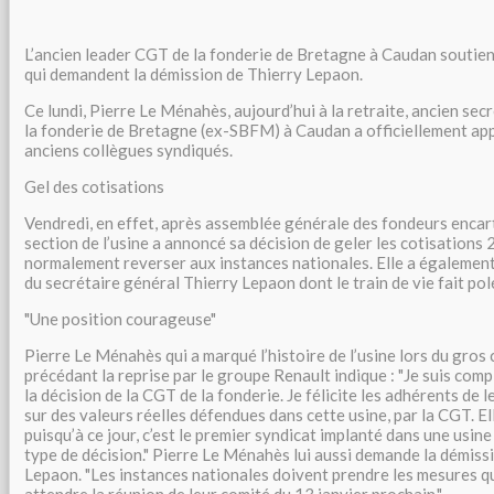
L’ancien leader CGT de la fonderie de Bretagne à Caudan soutien
qui demandent la démission de Thierry Lepaon.
Ce lundi, Pierre Le Ménahès, aujourd’hui à la retraite, ancien se
la fonderie de Bretagne (ex-SBFM) à Caudan a officiellement app
anciens collègues syndiqués.
Gel des cotisations
Vendredi, en effet, après assemblée générale des fondeurs encart
section de l’usine a annoncé sa décision de geler les cotisations 
normalement reverser aux instances nationales. Elle a égalemen
du secrétaire général Thierry Lepaon dont le train de vie fait po
"Une position courageuse"
Pierre Le Ménahès qui a marqué l’histoire de l’usine lors du gros 
précédant la reprise par le groupe Renault indique : "Je suis co
la décision de la CGT de la fonderie. Je félicite les adhérents de 
sur des valeurs réelles défendues dans cette usine, par la CGT. E
puisqu’à ce jour, c’est le premier syndicat implanté dans une usine 
type de décision." Pierre Le Ménahès lui aussi demande la démiss
Lepaon. "Les instances nationales doivent prendre les mesures q