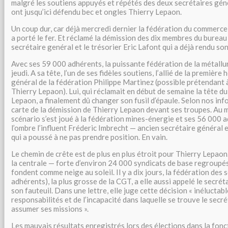
malgré les soutiens appuyés et répétés des deux secrétaires géné
ont jusqu’ici défendu bec et ongles Thierry Lepaon.
Un coup dur, car déjà mercredi dernier la fédération du commerce
a porté le fer. Et réclamé la démission des dix membres du bureau
secrétaire genéral et le trésorier Eric Lafont qui a déjà rendu son 
Avec ses 59 000 adhérents, la puissante fédération de la métallu
jeudi. A sa tête, l’un de ses fidèles soutiens, l’allié de la première 
général de la fédération Philippe Martinez (possible prétendant 
Thierry Lepaon). Lui, qui réclamait en début de semaine la tête du
Lepaon, a finalement dû changer son fusil d’épaule. Selon nos infor
carte de la démission de Thierry Lepaon devant ses troupes. A
scénario s’est joué à la fédération mines-énergie et ses 56 000 
l’ombre l’influent Fréderic Imbrecht — ancien secrétaire général et
qui a poussé à ne pas prendre position. En vain.
Le chemin de crête est de plus en plus étroit pour Thierry Lepaon
la centrale — forte d’environ 24 000 syndicats de base regroupé
fondent comme neige au soleil. Il y a dix jours, la fédération des 
adhérents), la plus grosse de la CGT, a elle aussi appelé le secrét
son fauteuil. Dans une lettre, elle juge cette décision « inéluctab
responsabilités et de l’incapacité dans laquelle se trouve le secr
assumer ses missions ».
Les mauvais résultats enregistrés lors des élections dans la fonc