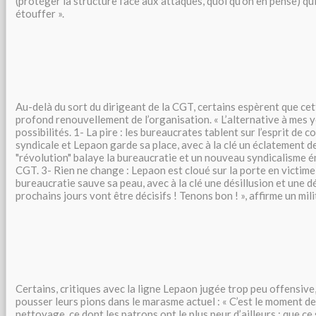
(protéger la structure face aux attaques, quoi qu’on en pense) qu
étouffer ».
Au-delà du sort du dirigeant de la CGT, certains espèrent que cet
profond renouvellement de l’organisation. « L’alternative à mes 
possibilités. 1- La pire : les bureaucrates tablent sur l’esprit de c
syndicale et Lepaon garde sa place, avec à la clé un éclatement de 
"révolution" balaye la bureaucratie et un nouveau syndicalisme é
CGT. 3- Rien ne change : Lepaon est cloué sur la porte en victime 
bureaucratie sauve sa peau, avec à la clé une désillusion et une d
prochains jours vont être décisifs ! Tenons bon ! », affirme un mili
Certains, critiques avec la ligne Lepaon jugée trop peu offensive
pousser leurs pions dans le marasme actuel : « C’est le moment de
nettoyage, ce dont les patrons ont le plus peur d’ailleurs : que ce 