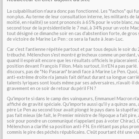
La culpabilisation n'aura donc pas fonctionné. Les "fachos" qui fu
non plus. Au terme de leur consultation interne, les militants de l
moitié, en réalité) se sont prononcés à 65% pour le vote blanc, nu
second tour de la présidentielle le 7 mai, à 34% pour un vote Mac
tout désigné ce dimanche soir en cas d'abstention forte, de gros 
de victoire de Marine Le Pen : ce sera la faute à Jean-Luc.
Car c'est l'antienne répétée partout et par tous depuis le soir du 23
trébuché. Mélenchon s'est montré grincheux comme un perdant, 
quand il espérait encore que les résultats officiels le placeraient
position devant François Fillon. Mais surtout, il n'EN a pas parlé
discours, pas de "No Pasaran" brandi face à Marine Le Pen. Quoi,
anti-extrême droite n'a jamais fait défaut durant sa longue carrièr
talents lyriques sont loués même par ses adversaires, n'avait-il 
gravement en ce soir de retour du péril FN ?
Qu'importe si dans le camp des vainqueurs, Emmanuel Macron n'a p
affiché de gravité spéciale. Qu'importe aussi qu'il y a quinze ans, 
père Le Pen au second tour avait plongé le pays dans la stupéfacti
pas fait mieux (de fait, le Premier ministre de l'époque a fait pire
soir pour pondre un communiqué n'appelant pas à voter Chirac). Q
Mélenchon a clarifié sa position anti-FN. En n'étant pas plus prompt
commis le pire des péchés républicains. C'eût pourtant été une v