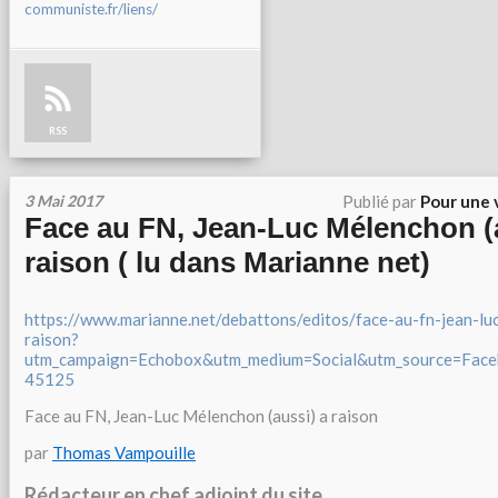
communiste.fr/liens/
RSS
3 Mai 2017
Publié par
Pour une 
Face au FN, Jean-Luc Mélenchon (
raison ( lu dans Marianne net)
https://www.marianne.net/debattons/editos/face-au-fn-jean-lu
raison?
utm_campaign=Echobox&utm_medium=Social&utm_source=Face
45125
Face au FN, Jean-Luc Mélenchon (aussi) a raison
par
Thomas Vampouille
Rédacteur en chef adjoint du site