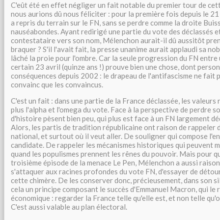
C'eût été en effet négliger un fait notable du premier tour de cet
nous aurions dû nous féliciter : pour la première fois depuis le 21
a repris du terrain sur le FN, sans se perdre comme la droite Bui
nauséabondes. Ayant redirigé une partie du vote des déclassés et
contestataire vers son nom, Mélenchon aurait-il dû aussitôt prend
braquer ? S'il l'avait fait, la presse unanime aurait applaudi sa nob
lâché la proie pour l'ombre. Car la seule progression du FN entre
certain 23 avril (quinze ans !) prouve bien une chose, dont person
conséquences depuis 2002 : le drapeau de l'antifascisme ne fait pl
convainc que les convaincus.
C'est un fait : dans une partie de la France déclassée, les valeurs
plus l'alpha et l'omega du vote. Face à la perspective de perdre so
d'histoire pèsent bien peu, qui plus est face à un FN largement dé
Alors, les partis de tradition républicaine ont raison de rappeler 
national, et surtout où il veut aller. De souligner qui compose l'
candidate. De rappeler les mécanismes historiques qui peuvent m
quand les populismes prennent les rênes du pouvoir. Mais pour qu
troisième épisode de la menace Le Pen, Mélenchon a aussi raison
s'attaquer aux racines profondes du vote FN, d'essayer de détou
cette chimère. De les conserver donc, précieusement, dans son sillo
cela un principe composant le succès d'Emmanuel Macron, qui le r
économique : regarder la France telle qu'elle est, et non telle qu'o
C'est aussi valable au plan électoral.