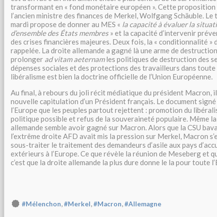
transformant en « fond monétaire européen ». Cette propositio
l’ancien ministre des finances de Merkel, Wolfgang Schäuble. Le
mardi propose de donner au MES «
la capacité à évaluer la situa
d’ensemble des États membres
» et la capacité d’intervenir prév
des crises financières majeures. Deux fois, la « conditionnalité » 
rappelée. La droite allemande a gagné là une arme de destructio
prolonger
ad vitam aeternam
les politiques de destruction des se
dépenses sociales et des protections des travailleurs dans toute 
libéralisme est bien la doctrine officielle de l’Union Européenne.
Au final, à rebours du joli récit médiatique du président Macron, il
nouvelle capitulation d’un Président français. Le document sign
l’Europe que les peuples partout rejettent : promotion du libéra
politique possible et refus de la souveraineté populaire. Même la 
allemande semble avoir gagné sur Macron. Alors que la CSU bava
l’extrême droite AFD avait mis la pression sur Merkel, Macron s’e
sous-traiter le traitement des demandeurs d’asile aux pays d’accue
extérieurs à l’Europe. Ce que révèle la réunion de Meseberg et 
c’est que la droite allemande la plus dure donne le la pour toute l
,
,
,
#Mélenchon
#Merkel
#Macron
#Allemagne