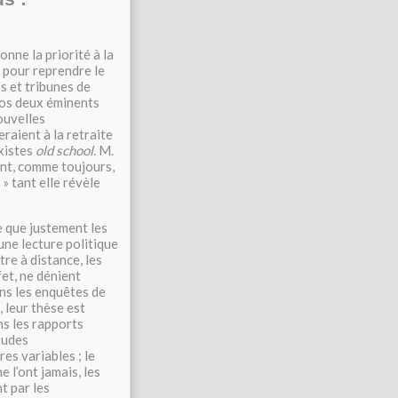
nne la priorité à la
», pour reprendre le
es et tribunes de
os deux éminents
ouvelles
raient à la retraite
rxistes
old school
. M.
ent, comme toujours,
 » tant elle révèle
e que justement les
une lecture politique
tre à distance, les
fet, ne dénient
ans les enquêtes de
 leur thèse est
ns les rapports
tudes
es variables ; le
e l’ont jamais, les
t par les