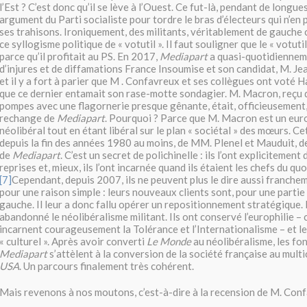
l’Est ? C’est donc qu’il se lève à l’Ouest. Ce fut-là, pendant de longue
argument du Parti socialiste pour tordre le bras d’électeurs qui n’en
ses trahisons. Ironiquement, des militants, véritablement de gauche 
ce syllogisme politique de « votutil ». Il faut souligner que le « votutil
parce qu’il profitait au PS. En 2017,
Mediapart
a quasi-quotidiennem
d’injures et de diffamations France Insoumise et son candidat, M. J
et il y a fort à parier que M . Confavreux et ses collègues ont voté
que ce dernier entamait son rase-motte sondagier. M. Macron, reçu 
pompes avec une flagornerie presque gênante, était, officieusement,
rechange de
Mediapart
. Pourquoi ? Parce que M. Macron est un eurol
néolibéral tout en étant libéral sur le plan « sociétal » des mœurs. Cett
depuis la fin des années 1980 au moins, de MM. Plenel et Mauduit, 
de
Mediapart
. C’est un secret de polichinelle : ils l’ont explicitement 
reprises et, mieux, ils l’ont incarnée quand ils étaient les chefs du qu
[7]
Cependant, depuis 2007, ils ne peuvent plus le dire aussi franche
pour une raison simple : leurs nouveaux clients sont, pour une partie
gauche. Il leur a donc fallu opérer un repositionnement stratégique. 
abandonné le néolibéralisme militant. Ils ont conservé l’europhilie – ca
incarnent courageusement la Tolérance et l’Internationalisme – et le
« culturel ». Après avoir converti
Le Monde
au néolibéralisme, les fo
Mediapart
s’attèlent à la conversion de la société française au mult
USA
. Un parcours finalement très cohérent.
Mais revenons à nos moutons, c’est-à-dire à la recension de M. Con