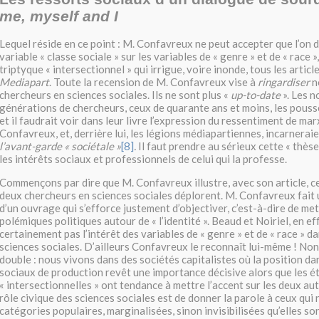
me, myself and I
Lequel réside en ce point : M. Confavreux ne peut accepter que l’on do
variable « classe sociale » sur les variables de « genre » et de « race 
triptyque « intersectionnel » qui irrigue, voire inonde, tous les articl
Mediapart
. Toute la recension de M. Confavreux vise à
ringardiser
n
chercheurs en sciences sociales. Ils ne sont plus «
up-to-date
». Les n
générations de chercheurs, ceux de quarante ans et moins, les pousse
et il faudrait voir dans leur livre l’expression du ressentiment de ma
Confavreux, et, derrière lui, les légions médiapartiennes, incarnerai
l’avant-garde « sociétale »
[8]
.
Il faut prendre au sérieux cette « thèse
les intérêts sociaux et professionnels de celui qui la professe.
Commençons par dire que M. Confavreux illustre, avec son article, c
deux chercheurs en sciences sociales déplorent. M. Confavreux fait 
d’un ouvrage qui s’efforce justement d’objectiver, c’est-à-dire de met
polémiques politiques autour de « l’identité ». Beaud et Noiriel, en ef
certainement pas l’intérêt des variables de « genre » et de « race » d
sciences sociales. D’ailleurs Confavreux le reconnaît lui-même ! Non,
double : nous vivons dans des sociétés capitalistes où la position da
sociaux de production revêt une importance décisive alors que les é
« intersectionnelles » ont tendance à mettre l’accent sur les deux autr
rôle civique des sciences sociales est de donner la parole à ceux qui n
catégories populaires, marginalisées, sinon invisibilisées qu’elles son