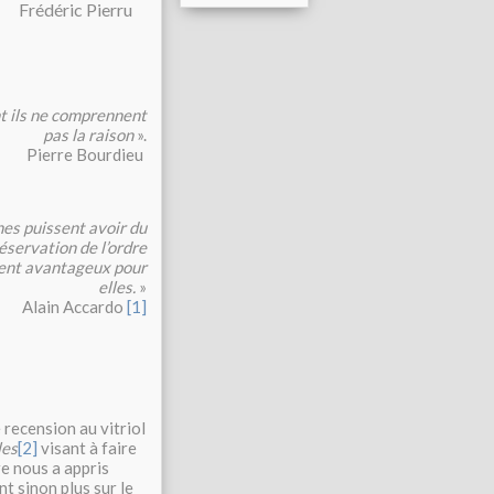
Frédéric Pierru
nt ils ne comprennent
pas la raison
».
Pierre Bourdieu
nes puissent avoir du
réservation de l’ordre
ment avantageux pour
elles.
»
Alain Accardo
[
1
]
 recension au vitriol
les
[
2]
visant à faire
re nous a appris
t sinon plus sur le