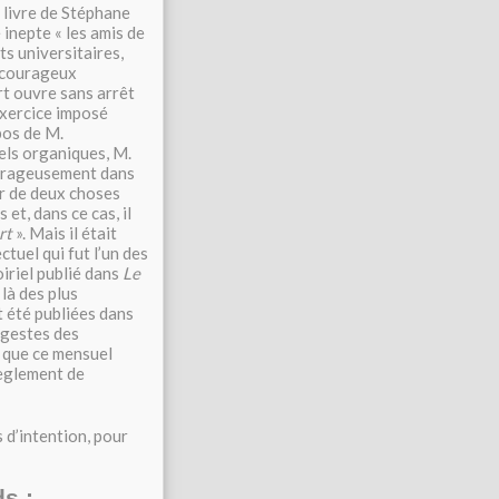
u livre de Stéphane
 inepte « les amis de
ts universitaires,
s courageux
rt ouvre sans arrêt
 exercice imposé
pos de M.
uels organiques, M.
courageusement dans
ar de deux choses
s et, dans ce cas, il
rt
». Mais il était
ctuel qui fut l’un des
oiriel publié dans
Le
 là des plus
t été publiées dans
 gestes des
 que ce mensuel
règlement de
 d’intention, pour
s :