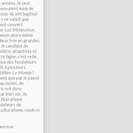
s années, le seul
 pouvaient mais de
ceux-là, ont baptisé
 » ne valait que
ent couvert
ean-Luc Mélenchon,
 Hamon alors même
deux fois en grandes
 le candidat de
âtre, atlantiste et
e ligne, c’est celle,
deux des fondateurs
dit à plusieurs
otidien
Le Monde
!
ment que par le passé
 au moins, de
Ils ont donc
r bien sûr, ils
 libéralisme
ndateurs de
iculturalisme
made in
favreux.