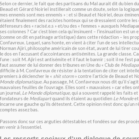
Selon ce dernier, le fait que des partisans du Mal aurait dit du bien d
Beaud et Gérard Noiriel instillerait comme un doute, selon la logique
mes ennemis sont mes ennemis » : et si Beaud et Noiriel, deux éminen
étaient finalement des racistes honteux qui se dressaient contre le
défenseurs des « racisé.e.s » et/ou des « femmes » auxquels Mediapa
ses colonnes ? Car c’est bien cela qu’insinuent – l’insinuation est un
(comme on dit en patinage artistique) dans cette rédaction – les pro
Confavreux. Lequel, sans honte, en vient à citer l’un de ses intellect
Norman Ajiri, philosophe américain de son état, avant de lui tirer 
le dos en l’accusant d’accointances antisémites. La grande classe. C
l’une : soit M. Ajiri est antisémite et il faut le bannir ; soit il ne l’est pa
faut assumer de lui donner des tribunes en Une du « Club de
Mediapa
difficile à M. Confavreux de résister à la tentation de citer cet intelle
premiers à déclencher le «
shit storm
» contre l’article de Beaud et N
Monde diplomatique
. Au passage, M. Confavreux nous dit qu’il s’agit
mauvaises feuilles de l’ouvrage. Elles sont « mauvaises » car elles on
un journal,
Le Monde diplomatique,
qui a souvent rappelé les faits et
fondateurs de
Mediapart
quand ils étaient au quotidien
Le Monde
et
incarne une gauche qu’ils détestent. Cette opinion n’est donc qu’un 
comptes assez bas.
Passons donc sur ces arguties détestables et fondées sur des procès
en venir à l’essentiel.
Les ressorts sociaux d’un dialogue de sourd