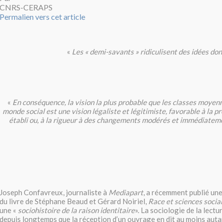
CNRS-CERAPS
Permalien vers cet article
«
Les « demi-savants » ridiculisent des idées do
«
En conséquence, la vision la plus probable que les classes moyen
monde social est une vision légaliste et légitimiste, favorable à la p
établi ou, à la rigueur à des changements modérés et immédiate
Joseph Confavreux, journaliste à
Mediapart
, a récemment publié une
du livre de Stéphane Beaud et Gérard Noiriel,
Race et sciences socia
une «
sociohistoire de la raison identitaire
». La sociologie de la lectu
depuis longtemps que la réception d’un ouvrage en dit au moins autan