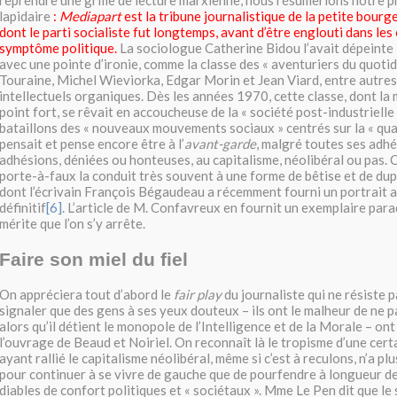
reprendre une grille de lecture marxienne, nous résumerions notre 
lapidaire
:
Mediapart
est la tribune journalistique de la petite bourg
dont le parti socialiste fut longtemps, avant d’être englouti dans les
symptôme politique.
La sociologue Catherine Bidou l’avait dépeinte i
avec une pointe d’ironie, comme la classe des « aventuriers du quotidi
Touraine, Michel Wieviorka, Edgar Morin et Jean Viard, entre autres,
intellectuels organiques. Dès les années 1970, cette classe, dont la 
point fort, se rêvait en accoucheuse de la « société post-industrielle
bataillons des « nouveaux mouvements sociaux » centrés sur la « qual
pensait et pense encore être à l’
avant-garde
, malgré toutes ses adh
adhésions, déniées ou honteuses, au capitalisme, néolibéral ou pas. 
porte-à-faux la conduit très souvent à une forme de bêtise et de dupl
dont l’écrivain François Bégaudeau a récemment fourni un portrait a
définitif
[6]
. L’article de M. Confavreux en fournit un exemplaire par
mérite que l’on s’y arrête.
Faire son miel du fiel
On appréciera tout d’abord le
fair play
du journaliste qui ne résiste p
signaler que des gens à ses yeux douteux – ils ont le malheur de ne 
alors qu’il détient le monopole de l’Intelligence et de la Morale – ont
l’ouvrage de Beaud et Noiriel. On reconnaît là le tropisme d’une certa
ayant rallié le capitalisme néolibéral, même si c’est à reculons, n’a 
pour continuer à se vivre de gauche que de pourfendre à longueur d
diables de confort politiques et « sociétaux ». Mme Le Pen dit que le s