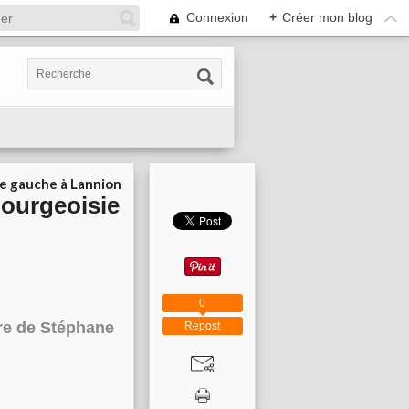
Connexion
+
Créer mon blog
ie gauche à Lannion
bourgeoisie
0
re de Stéphane
Repost