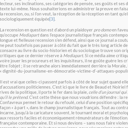
lecteur, ses inclinations, ses catégories de pensée, ses goûts et ses 
texte lui-même. Nous souhaiterions en administrer la preuve en fais
la recension, ou, si l’on veut, la réception de la réception en tant qu’e
sociologiquement équipée
[3]
.
La recension en question est d’abord un plaidoyer
pro domo
en faveu
qu’occupe
Mediapart
dans l’espace journalistique français contempor
longue et fielleuse recension s’en défend, ainsi que ce journal a cout
ne peut toutefois pas passer à côté du fait que le très long article 
consacre au livre du socio-historien et du sociologue trouve son ori
critiques que ce dernier réserve à
Mediapart
. Si ce média aime critiq
voire jouer les procureurs et les inquisiteurs, il ne goûte guère les cr
être l’objet ; il se retranche alors immédiatement derrière la Morale, l
« dignité-du-journalisme-en-démocratie-victime-d’-attaques-populi
Il est vrai que celles-ci passent parfois à côté de leur sujet quand el
d’accusations politiciennes. C’est ici que le livre de Beaud et Noiriel f
rives de la politique, il porte le fer dans la plaie,
celle d’un journal qui 
qu’il le prétend
. C’est cette thèse que nous voudrions défendre : la r
Confavreux permet le retour du refoulé, celui d’une position spécifi
façon « à part », dans le champ journalistique français. Tout au contr
incarne, jusqu’à la caricature souvent, le tournant moral et psycholo
aux ressorts faciles et économiquement rémunérateurs de l’émotion, 
française contemporaine. Et si nous devions – sans nous faire viole