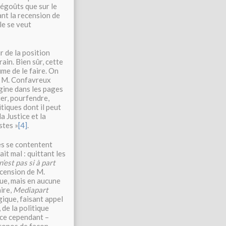
dégoûts que sur le
ant la recension de
lle se veut
r de la position
ain. Bien sûr, cette
ume de le faire. On
de M. Confavreux
gine dans les pages
uer, pourfendre,
itiques dont il peut
a Justice et la
stes »
[4]
.
les se contentent
ait mal : quittant les
n’est pas si à part
ecension de M.
que, mais en aucune
aire,
Mediapart
gique, faisant appel
de la politique
nce cependant –