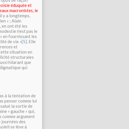
propos de façon
eoisie éduquée et
 eaux macronistes, le
l y a longtemps,
en » ; Alain
 en ont été les
modestie n’est pas le
 » en fournissant les
ité de vie »
[5]
. Elle
érences et
Cette situation en
icité structurales
ussi hilarant que
adigmatique qui
as à la tentation de
pas penser comme lui
 salué la sortie de
ine « gauche » qui,
plus comme argument
e journées des
oleil se lève à