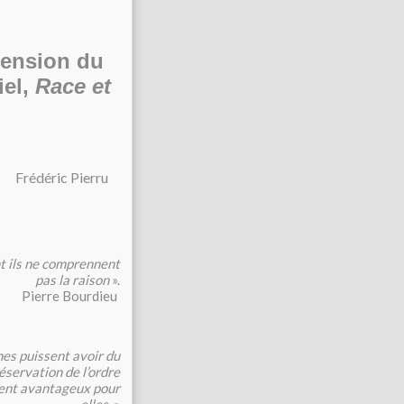
cension du
iel,
Race et
Frédéric Pierru
nt ils ne comprennent
pas la raison
».
Pierre Bourdieu
nes puissent avoir du
réservation de l’ordre
ment avantageux pour
elles.
»