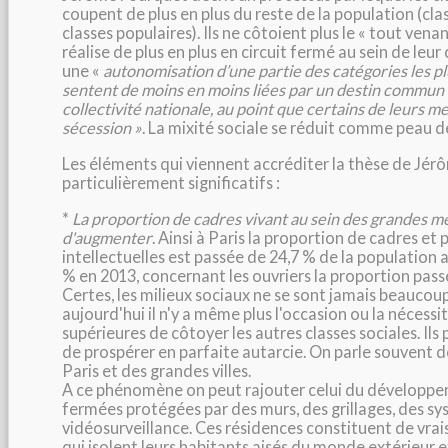
coupent de plus en plus du reste de la population (cl
classes populaires). Ils ne côtoient plus le « tout venant
réalise de plus en plus en circuit fermé au sein de leur c
une «
autonomisation d’une partie des catégories les plu
sentent de moins en moins liées par un destin commun 
collectivité nationale, au point que certains de leurs m
sécession »
. La mixité sociale se réduit comme peau d
Les éléments qui viennent accréditer la thèse de Jé
particulièrement significatifs :
*
La proportion de cadres vivant au sein des grandes m
d'augmenter
. Ainsi à Paris la proportion de cadres et
intellectuelles est passée de 24,7 % de la population 
% en 2013, concernant les ouvriers la proportion passe
Certes, les milieux sociaux ne se sont jamais beaucou
aujourd'hui il n'y a même plus l'occasion ou la nécessit
supérieures de côtoyer les autres classes sociales. Il
de prospérer en parfaite autarcie. On parle souvent d
Paris et des grandes villes.
A ce phénomène on peut rajouter celui du développe
fermées protégées par des murs, des grillages, des s
vidéosurveillance. Ces résidences constituent de vrais
qui isolent leurs habitants aisés du monde extérieur