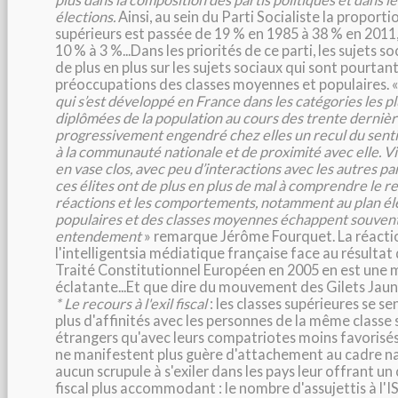
élections.
Ainsi, au sein du Parti Socialiste la proport
supérieurs est passée de 19 % en 1985 à 38 % en 2011,
10 % à 3 %...Dans les priorités de ce parti, les sujets 
de plus en plus sur les sujets sociaux qui sont pourtant
préoccupations des classes moyennes et populaires. 
qui s’est développé en France dans les catégories les pl
diplômées de la population au cours des trente derniè
progressivement engendré chez elles un recul du sen
à la communauté nationale et de proximité avec elle. Vi
en vase clos, avec peu d’interactions avec les autres par
ces élites ont de plus en plus de mal à comprendre le re
réactions et les comportements, notamment au plan éle
populaires et des classes moyennes échappent souvent
entendement
» remarque Jérôme Fourquet. La réactio
l'intelligentsia médiatique française face au résultat
Traité Constitutionnel Européen en 2005 en est une 
éclatante...Et que dire du mouvement des Gilets Jaun
* Le recours à l'exil fiscal
: les classes supérieures se s
plus d'affinités avec les personnes de la même classe 
étrangers qu'avec leurs compatriotes moins favorisés.
ne manifestent plus guère d'attachement au cadre nat
aucun scrupule à s'exiler dans les pays leur offrant 
fiscal plus accommodant : le nombre d'assujettis à l'I