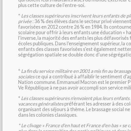
plus cette culture de l'entre-soi.
*
Les classes supérieures inscrivent leurs enfants de pl
privée
: 36 % des élèves dans le secteur privé viennent
favorisées en 2012 contre 26 % en 1984. Ils contournen
scolaire pour offrir à leurs enfants une éducation « 
l'inverse, la majorité des enfants les plus défavorisé
écoles publiques. Dans l'enseignement supérieur, la 
enfants des classes favorisées s'est également nettem
ségrégation spatiale se double donc d'une ségrégatio
*
La fin du service militaire en 2001 a mis fin au brassag
sociales
ce qui a contribué à affaiblir le sentiment d'a
Nation commune. Emmanuel Macron est le premier Pr
Ve République à ne pas avoir accompli son service milita
*
Les classes supérieures n'envoient plus leurs enfants 
vacances généralistes
préférant les adresser à des col
organisant des séjours à thème. Le brassage social ne
dans les colonies classiques.
* Le clivage « France d'en haut et France d'en bas » se cr
plus dans la composition des partis politiques et dans le