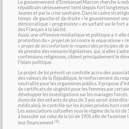
Le gouvernement d'Emmanuel Macron cherche à redo
républicain sérieusement terni depuis fort longtemps p
Jaunes et par la crise sanitaire. Dans le cadre straté
temps de gauche et de droite » le gouvernement veut s
démocratique « progressiste » en surfant sur le fort a
des Français à la laïcité.
Aussi, une offensive médiatique et politique a-t-elle 
promotion du «
projet de loi contre le séparatisme
» r
«
projet de loi confortant le respect des principes de 
de prendre des mesures législatives, qui, si elles s'adr
confessions religieuses, ciblent principalement le d
l'Islam politique.
Le projet de loi prévoit un contrôle accru des associat
des valeurs de la République, le renforcement du resp
neutralité pour les organismes publics. Il propose d'in
de certificats de virginité pour les femmes par certai
développer les investigations sur les mariages forcés. 
domicile des enfants de plus de 3 ans serait interdite
médicales), le contrôle sur les écoles privées hors con
Les associations cultuelles sous le régime de la loi de
à basculer sur celui de la loi de 1905 afin de favoriser
(1)
leur financement
.