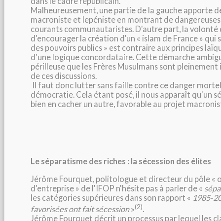
dans le cadre républicain.
Malheureusement, une partie de la gauche apporte de
macroniste et lepéniste en montrant de dangereuses 
courants communautaristes. D'autre part, la volont
d'encourager la création d’un « islam de France » qui s
des pouvoirs publics » est contraire aux principes laïq
d'une logique concordataire. Cette démarche ambigu
périlleuse que les Frères Musulmans sont pleinement i
de ces discussions.
Il faut donc lutter sans faille contre ce danger morte
démocratie. Cela étant posé, il nous apparaît qu'un s
bien en cacher un autre, favorable au projet macronist
Le séparatisme des riches : la sécession des élites
Jérôme Fourquet, politologue et directeur du pôle « o
d'entreprise » de l'IFOP n'hésite pas à parler de «
sépa
les catégories supérieures dans son rapport «
1985-201
(2)
favorisées ont fait sécession
»
.
Jérôme Fourquet décrit un processus par lequel les cl