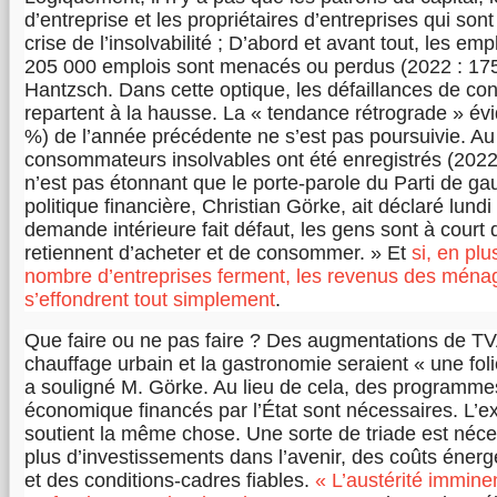
d’entreprise et les propriétaires d’entreprises qui sont
crise de l’insolvabilité ; D’abord et avant tout, les e
205 000 emplois sont menacés ou perdus (2022 : 175
Hantzsch. Dans cette optique, les défaillances de c
repartent à la hausse. La « tendance rétrograde » év
%) de l’année précédente ne s’est pas poursuivie. Au 
consommateurs insolvables ont été enregistrés (2022 
n’est pas étonnant que le porte-parole du Parti de g
politique financière, Christian Görke, ait déclaré lundi
demande intérieure fait défaut, les gens sont à court 
retiennent d’acheter et de consommer. » Et
si, en plu
nombre d’entreprises ferment, les revenus des ména
s’effondrent tout simplement
.
Que faire ou ne pas faire ? Des augmentations de TVA
chauffage urbain et la gastronomie seraient « une fol
a souligné M. Görke. Au lieu de cela, des programme
économique financés par l’État sont nécessaires. L’e
soutient la même chose. Une sorte de triade est néces
plus d’investissements dans l’avenir, des coûts éner
et des conditions-cadres fiables.
« L’austérité imminen