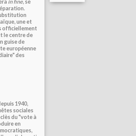
gera
in fine
, se
réparation.
ubstitution
laïque, une et
s officiellement
t le centre de
n guise de
rte européenne
diaire" des
depuis 1940,
uêtes sociales
oclès du "vote à
oduire en
démocratiques,