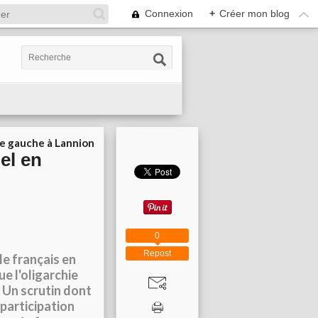
Connexion
+
Créer mon blog
ie gauche à Lannion
el en
0
Repost
le français en
e l'oligarchie
 Un scrutin dont
 participation