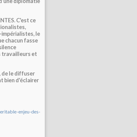
 d'une diplomatie
ES. C'est ce
ionalistes,
impérialistes, le
 chacun fasse
silence
 travailleurs et
, de le diffuser
t bien d'éclairer
veritable-enjeu-des-