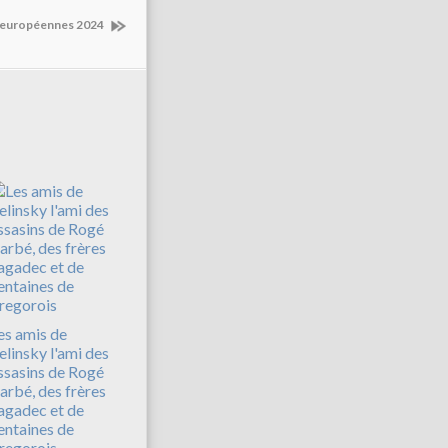
es européennes 2024
es amis de
elinsky l'ami des
ssasins de Rogé
arbé, des frères
agadec et de
entaines de
regorois