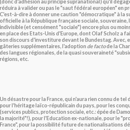
(donc d'adhésion au principe supranational) qu'il déga
réduira à valider ou pas le "saut fédéral européen" en p
C'est-à-dire à donner une caution "démocratique" à la s
officielle à la République française sociale, souveraine, 
indivisible (et censément "sociale") encore plus ou moin
en place des Etats-Unis d'Europe, dont Olaf Scholz a fai
son discours d'investiture devant le Bundestag. Avec, e
gâteries supplémentaires, l'adoption
de facto
de la Cha
des langues régionales, de la quasi souveraineté "subsi
régions, etc.
Un désastre pour la France, qui n'aura rien connu de tel 
pour l'héritage laïco-républicain du pays, pour les conq
(services publics, protection sociale, etc.: épée de Dam
la majorité"!), pour l'Education ex-nationale, pour le "pr
France", pour la possibilité future de nationalisations 