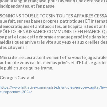
pour la langue française, pour l'avenir d'une défense et
indépendantes, et j'en passe.
SONNONS TOUS LE TOCSIN TOUTES AFFAIRES CESSANT
que fait, sur ses bases propres, patriotiques ET internat
démocratiques et antifascistes, anticapitalistes et anti-
PÔLE DE RENAISSANCE COMMUNISTE EN FRANCE. Que
sa part et que cette énorme arnaque perpétrée dans le 
médiatiques arrive très vite aux yeux et aux oreilles des
des citoyens !
Merci de lire ceci attentivement et, si vous le jugez utile
autour de vous car les médias privés et d'Etat se garden
le public sur ce qui se trame.
Georges Gastaud
https://www.initiative-communiste.fr/articles/europe-capital/le-
europeennes-2024/