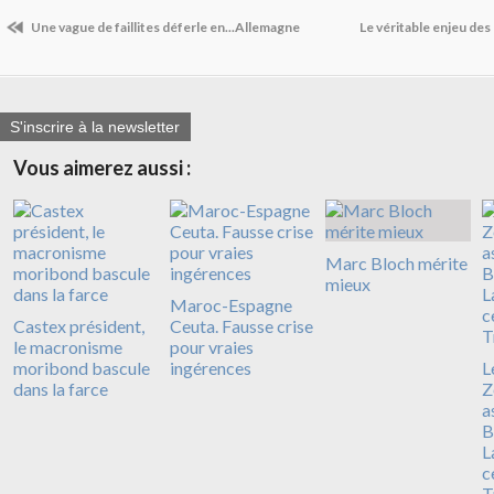
Une vague de faillites déferle en...Allemagne
Le véritable enjeu d
S'inscrire à la newsletter
Vous aimerez aussi :
Marc Bloch mérite
mieux
Maroc-Espagne
Castex président,
Ceuta. Fausse crise
le macronisme
pour vraies
moribond bascule
ingérences
L
dans la farce
Z
a
B
L
c
T