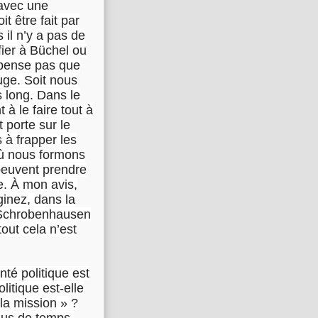
 avec une
t être fait par
 il n’y a pas de
fier à Büchel ou
 pense pas que
uge. Soit nous
s long. Dans le
 à le faire tout à
t porte sur le
 à frapper les
où nous formons
peuvent prendre
de. À mon avis,
ginez, dans la
à Schrobenhausen
out cela n’est
nté politique est
olitique est-elle
e la mission » ?