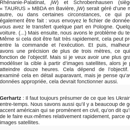
Rhénanie-Palatinat,
jW
) et Schrobenhausen (sièg
« TAURUS » MBDA en Bavière,
jW
) serait géré d’une
autre, ou dans certaines circonstances, ce qui po
également être fait : vous envoyez le fichier de donné
vous avez le transfert quelque part en Pologne. Quelq
voiture. (...) Mais ensuite, nous avons le problème du t
Même si cela doit être fait très rapidement, cela peut p
entre la commande et l’exécution. Et puis, malheu
avons une précision de plus de trois mètres, ce qui
fonction de l’objectif. Mais si je veux avoir une plus gr
modéliser la cible à partir d’images satellites, alors j
atteindre douze heures. Cela dépend de l’objectif.
examiné cela en détail auparavant, mais je pense qu’a
données appropriée, cela devrait fonctionner aussi.
Gerhartz
: Il faut toujours présumer de ce que les Ukrain
entre-temps. Nous savons aussi qu’il y a beaucoup de 
accent américain qui se promènent en civil, qu’on dit qu’
de le faire eux-mêmes relativement rapidement, parce qu’
images satellites.