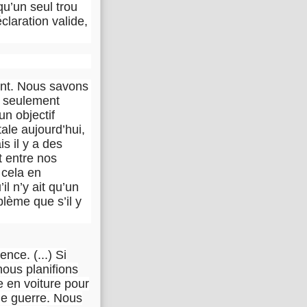
u’un seul trou
claration valide,
pont. Nous savons
s seulement
un objectif
tale aujourd’hui,
s il y a des
t entre nos
 cela en
l n’y ait qu’un
blème que s’il y
nce. (...) Si
nous planifions
 en voiture pour
de guerre. Nous