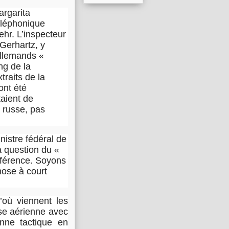
rgarita
éléphonique
hr. L’inspecteur
 Gerhartz, y
 allemands «
ng de la
raits de la
ont été
taient de
n russe, pas
nistre fédéral de
la question du «
nférence. Soyons
hose à court
’où viennent les
se aérienne avec
enne tactique en