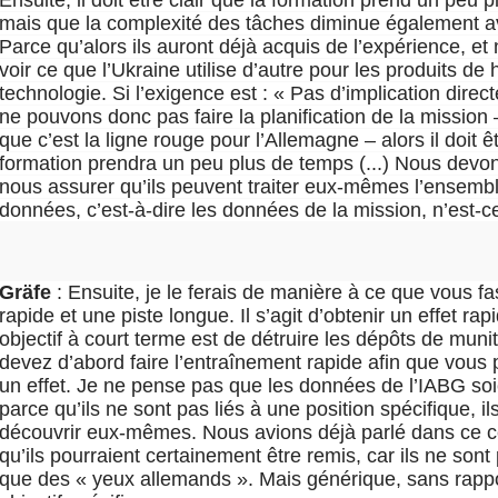
Ensuite, il doit être clair que la formation prend un peu 
mais que la complexité des tâches diminue également a
Parce qu’alors ils auront déjà acquis de l’expérience, e
voir ce que l’Ukraine utilise d’autre pour les produits de 
technologie. Si l’exigence est : « Pas d’implication direc
ne pouvons donc pas faire la planification de la mission 
que c’est la ligne rouge pour l’Allemagne – alors il doit êt
formation prendra un peu plus de temps (...) Nous dev
nous assurer qu’ils peuvent traiter eux-mêmes l’ensemb
données, c’est-à-dire les données de la mission, n’est-c
Gräfe
: Ensuite, je le ferais de manière à ce que vous fa
rapide et une piste longue. Il s’agit d’obtenir un effet rapi
objectif à court terme est de détruire les dépôts de muni
devez d’abord faire l’entraînement rapide afin que vous 
un effet. Je ne pense pas que les données de l’IABG soie
parce qu’ils ne sont pas liés à une position spécifique, il
découvrir eux-mêmes. Nous avions déjà parlé dans ce ce
qu’ils pourraient certainement être remis, car ils ne sont 
que des « yeux allemands ». Mais générique, sans rapp