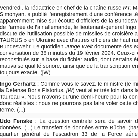
Vendredi, la rédactrice en chef de la chaîne russe
RT,
Ma
Simonyan, a publié l’enregistrement d’une conférence t
apparemment mise sur écoute d’officiers de la Bundeswe
de l’armée de l’air allemande, le lieutenant-général Ingo
discute de l’utilisation possible de missiles de croisière
TAURUS » en Ukraine avec d’autres officiers de haut ra
Bundeswehr. Le quotidien
Junge Welt
documente des ext
conversation de 38 minutes du 19 février 2024. Ceux-ci 
reconstitués sur la base du fichier audio, dont certains é
mauvaise qualité sonore, ainsi que de la transcription e
toujours exacte. (jW)
Ingo Gerhartz
: Comme vous le savez, le ministre (le mi
la Défense Boris Pistorius,
jW
) veut aller très loin dans 
Taureau ». Nous n’avons qu’une demi-heure pour la co
donc réalistes : nous ne pourrons pas faire voler cette c
terme. (...)
Udo Fenske
: La question centrale sera de savoir d
données. (...) Le transfert de
données entre Büchel (ba
quartier général de l’escadron 33 de la Force aéri