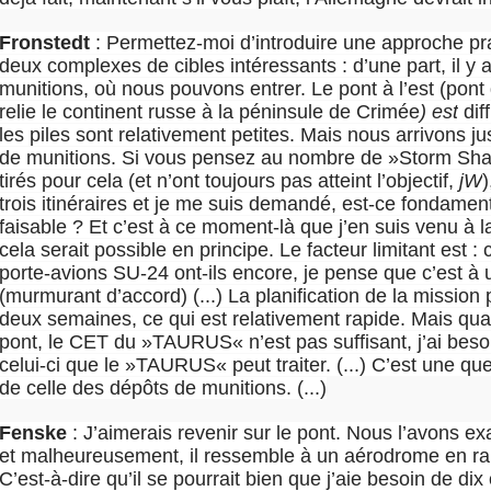
Fronstedt
: Permettez-moi d’introduire une approche pra
deux complexes de cibles intéressants : d’une part, il y 
munitions, où nous pouvons entrer. Le pont à l’est (pont 
relie le continent russe à la péninsule de Crimée
) est
dif
les piles sont relativement petites. Mais nous arrivons j
de munitions. Si vous pensez au nombre de »Storm Sha
tirés pour cela (et n’ont toujours pas atteint l’objectif,
jW
)
trois itinéraires et je me suis demandé, est-ce fondame
faisable ? Et c’est à ce moment-là que j’en suis venu à 
cela serait possible en principe. Le facteur limitant est 
porte-avions SU-24 ont-ils encore, je pense que c’est à u
(murmurant d’accord) (...) La planification de la mission
deux semaines, ce qui est relativement rapide. Mais qua
pont, le CET du »TAURUS« n’est pas suffisant, j’ai bes
celui-ci que le »TAURUS« peut traiter. (...) C’est une que
de celle des dépôts de munitions. (...)
Fenske
: J’aimerais revenir sur le pont. Nous l’avons e
et malheureusement, il ressemble à un aérodrome en rais
C’est-à-dire qu’il se pourrait bien que j’aie besoin de dix