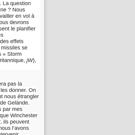
. La question
enne ? Nous
ailler en vol à
Nous devrons
ent le planifier
es
 des effets
 missiles se
s « Storm
ritannique,
jW
),
era pas la
 les donner. On
nt nous étrangler
Ende Gelände.
is par mes
s que Winchester
 ils peuvent
nous l’avons
tervenir.