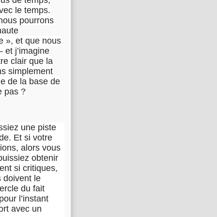
plus de temps,
vec le temps.
t nous pourrons
haute
te », et que nous
– et j’imagine
re clair que la
ons simplement
le de la base de
e pas ?
ssiez une piste
de. Et si votre
tions, alors vous
puissiez obtenir
nt si critiques,
s doivent le
rcle du fait
pour l’instant
ort avec un