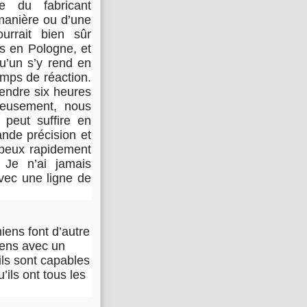
e du fabricant
 manière ou d’une
urrait bien sûr
es en Pologne, et
u’un s’y rend en
emps de réaction.
rendre six heures
reusement, nous
 peut suffire en
ande précision et
e peux rapidement
 Je n’ai jamais
vec une ligne de
iens font d’autre
gens avec un
ils sont capables
ils ont tous les