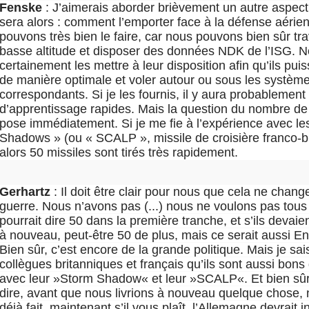
Fenske
: J’aimerais aborder brièvement un autre aspect
sera alors : comment l’emporter face à la défense aéri
pouvons très bien le faire, car nous pouvons bien sûr trav
basse altitude et disposer des données NDK de l’ISG. 
certainement les mettre à leur disposition afin qu’ils puiss
de manière optimale et voler autour ou sous les systèm
correspondants. Si je les fournis, il y aura probablement
d’apprentissage rapides. Mais la question du nombre de
pose immédiatement. Si je me fie à l’expérience avec le
Shadows » (ou « SCALP », missile de croisière franco-b
alors 50 missiles sont tirés très rapidement.
Gerhartz
: Il doit être clair pour nous que cela ne chang
guerre. Nous n’avons pas (...) nous ne voulons pas tous
pourrait dire 50 dans la première tranche, et s’ils devaie
à nouveau, peut-être 50 de plus, mais ce serait aussi 
Bien sûr, c’est encore de la grande politique. Mais je sa
collègues britanniques et français qu’ils sont aussi bon
avec leur »Storm Shadow« et leur »SCALP«. Et bien sûr,
dire, avant que nous livrions à nouveau quelque chose, 
déjà fait, maintenant s’il vous plaît, l’Allemagne devrait in