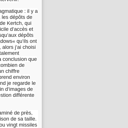
gmatique : il y a
a les dépôts de
de Kertch, qui
ficile d’accès et
usqu’aux dépôts
dows« qu’ils ont
, alors j’ai choisi
ntalement
la conclusion que
: combien de
n chiffre
 prend environ
nd je regarde le
oin d’images de
stion différente
xaminé de près,
on de sa taille.
 ou vingt missiles