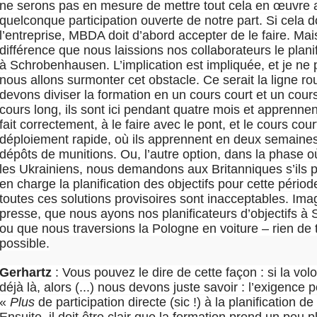
ne serons pas en mesure de mettre tout cela en œuvre
quelconque participation ouverte de notre part. Si cela doi
l’entreprise, MBDA doit d’abord accepter de le faire. Mais
différence que nous laissions nos collaborateurs le plani
à Schrobenhausen. L’implication est impliquée, et je ne
nous allons surmonter cet obstacle. Ce serait la ligne ro
devons diviser la formation en un cours court et un cour
cours long, ils sont ici pendant quatre mois et apprennent
fait correctement, à le faire avec le pont, et le cours cour
déploiement rapide, où ils apprennent en deux semaines
dépôts de munitions. Ou, l’autre option, dans la phase 
les Ukrainiens, nous demandons aux Britanniques s’ils 
en charge la planification des objectifs pour cette pério
toutes ces solutions provisoires sont inacceptables. Ima
presse, que nous ayons nos planificateurs d’objectifs 
ou que nous traversions la Pologne en voiture – rien de t
possible.
Gerhartz
: Vous pouvez le dire de cette façon : si la volo
déjà là, alors (...) nous devons juste savoir : l’exigence p
«
Plus
de participation directe (sic !) à la planification d