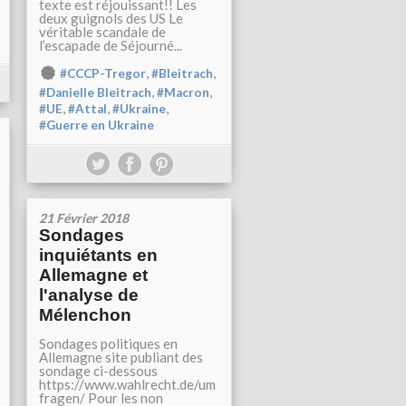
texte est réjouissant!! Les
deux guignols des US Le
véritable scandale de
l’escapade de Séjourné...
,
,
#CCCP-Tregor
#Bleitrach
,
,
#Danielle Bleitrach
#Macron
,
,
,
#UE
#Attal
#Ukraine
#Guerre en Ukraine
21 Février 2018
Sondages
inquiétants en
Allemagne et
l'analyse de
Mélenchon
Sondages politiques en
Allemagne site publiant des
sondage ci-dessous
https://www.wahlrecht.de/um
fragen/ Pour les non