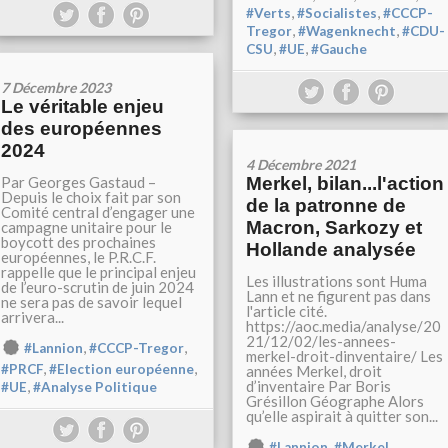
,
,
#Verts
#Socialistes
#CCCP-
,
,
Tregor
#Wagenknecht
#CDU-
,
,
CSU
#UE
#Gauche
7 Décembre 2023
Le véritable enjeu
des européennes
2024
4 Décembre 2021
Par Georges Gastaud –
Merkel, bilan...l'action
Depuis le choix fait par son
de la patronne de
Comité central d’engager une
Macron, Sarkozy et
campagne unitaire pour le
boycott des prochaines
Hollande analysée
européennes, le P.R.C.F.
rappelle que le principal enjeu
Les illustrations sont Huma
de l’euro-scrutin de juin 2024
Lann et ne figurent pas dans
ne sera pas de savoir lequel
l'article cité.
arrivera...
https://aoc.media/analyse/20
21/12/02/les-annees-
,
,
#Lannion
#CCCP-Tregor
merkel-droit-dinventaire/ Les
,
,
#PRCF
#Election européenne
années Merkel, droit
d’inventaire Par Boris
,
#UE
#Analyse Politique
Grésillon Géographe Alors
qu’elle aspirait à quitter son...
,
,
#Lannion
#Merkel