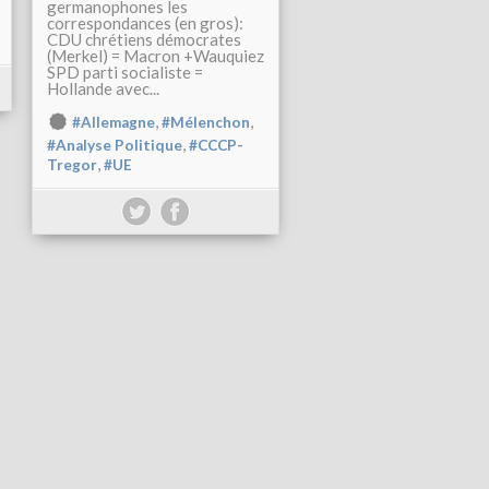
germanophones les
correspondances (en gros):
CDU chrétiens démocrates
(Merkel) = Macron +Wauquiez
SPD parti socialiste =
Hollande avec...
,
,
#Allemagne
#Mélenchon
,
#Analyse Politique
#CCCP-
,
Tregor
#UE