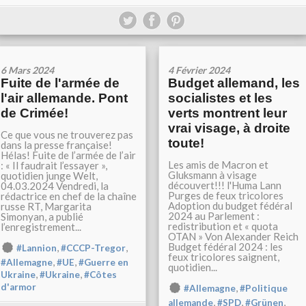
6 Mars 2024
4 Février 2024
Fuite de l'armée de
Budget allemand, les
l'air allemande. Pont
socialistes et les
de Crimée!
verts montrent leur
vrai visage, à droite
Ce que vous ne trouverez pas
toute!
dans la presse française!
Hélas! Fuite de l’armée de l’air
Les amis de Macron et
: « Il faudrait l’essayer »,
Gluksmann à visage
quotidien junge Welt,
découvert!!! l'Huma Lann
04.03.2024 Vendredi, la
Purges de feux tricolores
rédactrice en chef de la chaîne
Adoption du budget fédéral
russe RT, Margarita
2024 au Parlement :
Simonyan, a publié
redistribution et « quota
l’enregistrement...
OTAN » Von Alexander Reich
Budget fédéral 2024 : les
,
,
#Lannion
#CCCP-Tregor
feux tricolores saignent,
,
,
#Allemagne
#UE
#Guerre en
quotidien...
,
,
Ukraine
#Ukraine
#Côtes
,
d'armor
#Allemagne
#Politique
,
,
,
allemande
#SPD
#Grünen