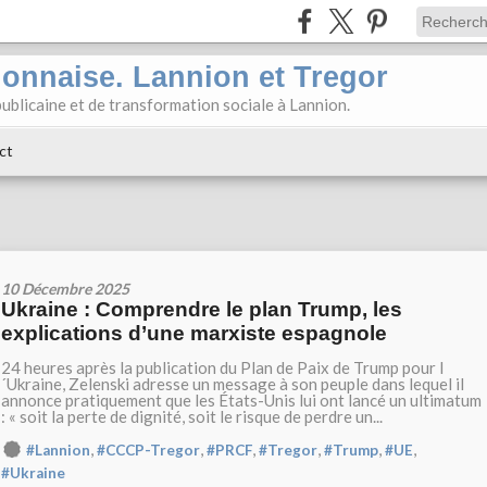
ionnaise. Lannion et Tregor
ublicaine et de transformation sociale à Lannion.
ct
10 Décembre 2025
Ukraine : Comprendre le plan Trump, les
explications d’une marxiste espagnole
24 heures après la publication du Plan de Paix de Trump pour l
´Ukraine, Zelenski adresse un message à son peuple dans lequel il
annonce pratiquement que les États-Unis lui ont lancé un ultimatum
: « soit la perte de dignité, soit le risque de perdre un...
,
,
,
,
,
,
#Lannion
#CCCP-Tregor
#PRCF
#Tregor
#Trump
#UE
#Ukraine