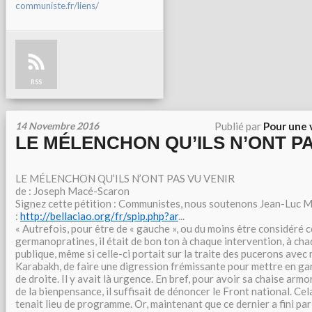
communiste.fr/liens/
RSS
14 Novembre 2016
Publié par
Pour une 
LE MÉLENCHON QU’ILS N’ONT PA
LE MÉLENCHON QU’ILS N’ONT PAS VU VENIR
de : Joseph Macé-Scaron
Signez cette pétition : Communistes, nous soutenons Jean-Luc 
:
http://bellaciao.org/fr/spip.php?ar
...
« Autrefois, pour être de « gauche », ou du moins être considéré c
germanopratines, il était de bon ton à chaque intervention, à cha
publique, même si celle-ci portait sur la traite des pucerons avec
Karabakh, de faire une digression frémissante pour mettre en ga
de droite. Il y avait là urgence. En bref, pour avoir sa chaise arm
de la bienpensance, il suffisait de dénoncer le Front national. Cela
tenait lieu de programme. Or, maintenant que ce dernier a fini pa