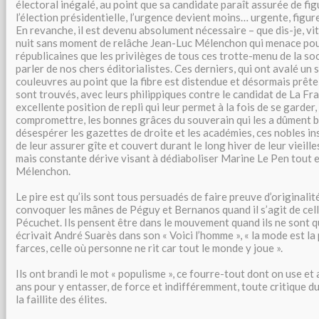
électoral inégalé, au point que sa candidate paraît assurée de fi
l’élection présidentielle, l’urgence devient moins… urgente, figur
En revanche, il est devenu absolument nécessaire – que dis-je, vit
nuit sans moment de relâche Jean-Luc Mélenchon qui menace pou
républicaines que les privilèges de tous ces trotte-menu de la so
parler de nos chers éditorialistes. Ces derniers, qui ont avalé un
couleuvres au point que la fibre est distendue et désormais prête 
sont trouvés, avec leurs philippiques contre le candidat de La Fr
excellente position de repli qui leur permet à la fois de se garder,
compromettre, les bonnes grâces du souverain qui les a dûment b
désespérer les gazettes de droite et les académies, ces nobles in
de leur assurer gîte et couvert durant le long hiver de leur vieilles
mais constante dérive visant à dédiaboliser Marine Le Pen tout 
Mélenchon.
Le pire est qu’ils sont tous persuadés de faire preuve d’originalit
convoquer les mânes de Péguy et Bernanos quand il s’agit de cel
Pécuchet. Ils pensent être dans le mouvement quand ils ne sont q
écrivait André Suarès dans son « Voici l’homme », « la mode est la
farces, celle où personne ne rit car tout le monde y joue ».
Ils ont brandi le mot « populisme », ce fourre-tout dont on use et
ans pour y entasser, de force et indifféremment, toute critique d
la faillite des élites.