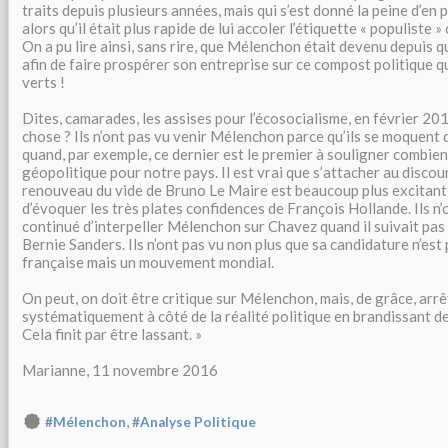
traits depuis plusieurs années, mais qui s’est donné la peine d’e
alors qu’il était plus rapide de lui accoler l’étiquette « populiste 
On a pu lire ainsi, sans rire, que Mélenchon était devenu depuis 
afin de faire prospérer son entreprise sur ce compost politique 
verts !
Dites, camarades, les assises pour l’écosocialisme, en février 201
chose ? Ils n’ont pas vu venir Mélenchon parce qu’ils se moquent 
quand, par exemple, ce dernier est le premier à souligner combien
géopolitique pour notre pays. Il est vrai que s’attacher au discour
renouveau du vide de Bruno Le Maire est beaucoup plus excitant,
d’évoquer les très plates confidences de François Hollande. Ils n’o
continué d’interpeller Mélenchon sur Chavez quand il suivait pas
Bernie Sanders. Ils n’ont pas vu non plus que sa candidature n’est
française mais un mouvement mondial.
On peut, on doit être critique sur Mélenchon, mais, de grâce, arr
systématiquement à côté de la réalité politique en brandissant d
Cela finit par être lassant. »
Marianne, 11 novembre 2016
,
#Mélenchon
#Analyse Politique