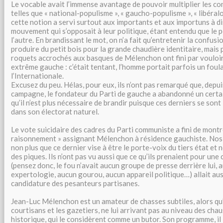
Le vocable avait l’immense avantage de pouvoir multiplier les c
telles que « national-populisme », « gaucho-populisme », « libéralo
cette notion a servi surtout aux importants et aux importuns à di
mouvement qui s’opposait à leur politique, étant entendu que le p
l’autre. En brandissant le mot, on n’a fait qu’entretenir la confusi
produire du petit bois pour la grande chaudière identitaire, mais 
roquets accrochés aux basques de Mélenchon ont fini par vouloir 
extrême gauche : c’était tentant, l’homme portait parfois un foul
l’Internationale.
Excusez du peu. Hélas, pour eux, ils n’ont pas remarqué que, depui
campagne, le fondateur du Parti de gauche a abandonné un cert
qu’il n’est plus nécessaire de brandir puisque ces derniers se son
dans son électorat naturel.
Le vote suicidaire des cadres du Parti communiste a fini de montre
raisonnement » assignant Mélenchon à résidence gauchiste. Nos 
non plus que ce dernier vise à être le porte-voix du tiers état et 
des piques. Ils n’ont pas vu aussi que ce qu’ils prenaient pour une 
(pensez donc, le fou n’avait aucun groupe de presse derrière lui, 
expertologie, aucun gourou, aucun appareil politique…) allait auss
candidature des pesanteurs partisanes.
Jean-Luc Mélenchon est un amateur de chasses subtiles, alors qu
courtisans et les gazetiers, ne lui arrivant pas au niveau des cha
historique, qui le considèrent comme un butor. Son programme, il 