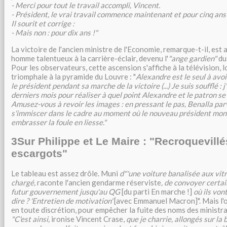
- Merci pour tout le travail accompli, Vincent.
- Président, le vrai travail commence maintenant et pour cinq ans 
Il sourit et corrige :
- Mais non : pour dix ans !"
La victoire de l'ancien ministre de l'Economie, remarque-t-il, est a
homme talentueux à la carrière-éclair, devenu l'
"ange gardien"
du 
Pour les observateurs, cette ascension s'affiche à la télévision, 
triomphale à la pyramide du Louvre : "
Alexandre est le seul à avoi
le président pendant sa marche de la victoire (...) Je suis soufflé : 
derniers mois pour réaliser à quel point Alexandre et le patron se s
Amusez-vous à revoir les images : en pressant le pas, Benalla pa
s'immiscer dans le cadre au moment où le nouveau président mon
embrasser la foule en liesse."
3
Sur Philippe et Le Maire : "Recroquevil
escargots"
Le tableau est assez drôle. Muni
d"'une voiture banalisée aux vitr
chargé,
raconte l'ancien gendarme réserviste
, de convoyer certa
futur gouvernement jusqu'au QG
[du parti En marche !]
où ils von
dire ? 'Entretien de motivation'
[avec Emmanuel Macron]". Mais l'o
en toute discrétion, pour empêcher la fuite des noms des ministra
"C'est ainsi,
ironise Vincent Crase,
que je charrie, allongés sur la