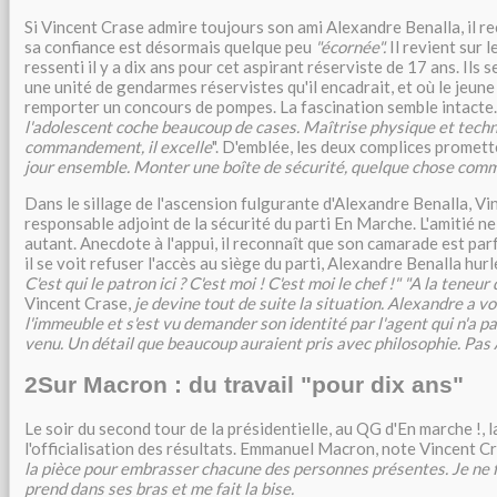
Si Vincent Crase admire toujours son ami Alexandre Benalla, il r
sa confiance est désormais quelque peu
"écornée".
Il revient sur 
ressenti il y a dix ans pour cet aspirant réserviste de 17 ans. Ils
une unité de gendarmes réservistes qu'il encadrait, et où le jeun
remporter un concours de pompes. La fascination semble intacte.
l'adolescent coche beaucoup de cases. Maîtrise physique et techniq
commandement, il excelle
". D'emblée, les deux complices promet
jour ensemble. Monter une boîte de sécurité, quelque chose com
Dans le sillage de l'ascension fulgurante d'Alexandre Benalla, V
responsable adjoint de la sécurité du parti En Marche. L'amitié ne
autant. Anecdote à l'appui, il reconnaît que son camarade est par
il se voit refuser l'accès au siège du parti, Alexandre Benalla hurl
C'est qui le patron ici ? C'est moi ! C'est moi le chef !" "A la teneu
Vincent Crase,
je devine tout de suite la situation. Alexandre a v
l'immeuble et s'est vu demander son identité par l'agent qui n'a 
venu. Un détail que beaucoup auraient pris avec philosophie. Pas Al
2
Sur Macron : du travail "pour dix ans"
Le soir du second tour de la présidentielle, au QG d'En marche !, l
l'officialisation des résultats. Emmanuel Macron, note Vincent C
la pièce pour embrasser chacune des personnes présentes. Je ne f
prend dans ses bras et me fait la bise.