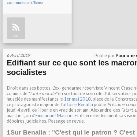
communiste.fr/liens/
RSS
6 Avril 2019
Publié par
Pour une 
Edifiant sur ce que sont les macro
socialistes
Droit dans ses bottes. L'ex-gendarme réserviste Vincent Crase n'e
commis de "
faute morale"
en sortant de son rôle d'observateur po
musclée des manifestants le
1er mai 2018
, place de la Constresc
ce protagoniste majeur de l'a
ffaire Benalla
publie
Présumé coupa
jeudi 4 avril, où il parle en vrac de son ami Alexandre, des
"start-
marche !, ou d'
Emmanuel Macron
. Et il livre évidemment sa visio
déboires judiciaires. Passage en revue.
1
Sur Benalla : "C'est qui le patron ? C'est