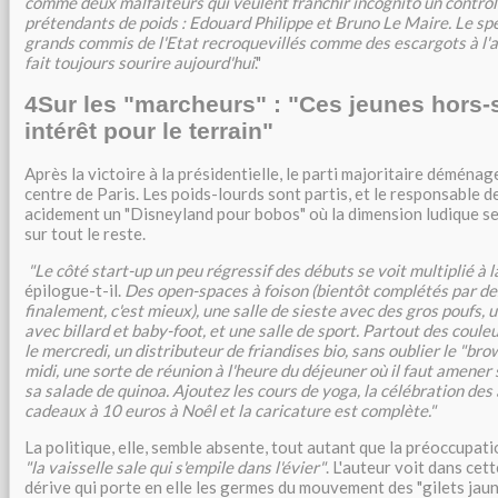
comme deux malfaiteurs qui veulent franchir incognito un contrôl
prétendants de poids : Edouard Philippe et Bruno Le Maire. Le sp
grands commis de l'Etat recroquevillés comme des escargots à l'a
fait toujours sourire aujourd'hui
."
4
Sur les "marcheurs" : "Ces jeunes hors-
intérêt pour le terrain"
Après la victoire à la présidentielle, le parti majoritaire déména
centre de Paris. Les poids-lourds sont partis, et le responsable d
acidement un "Disneyland pour bobos" où la dimension ludique s
sur tout le reste.
"Le côté start-up un peu régressif des débuts se voit multiplié à l
épilogue-t-il.
Des open-spaces à foison (bientôt complétés par de
finalement, c'est mieux), une salle de sieste avec des gros poufs, 
avec billard et baby-foot, et une salle de sport. Partout des couleur
le mercredi, un distributeur de friandises bio, sans oublier le "bro
midi, une sorte de réunion à l'heure du déjeuner où il faut amener
sa salade de quinoa. Ajoutez les cours de yoga, la célébration des 
cadeaux à 10 euros à Noêl et la caricature est complète."
La politique, elle, semble absente, tout autant que la préoccupat
"la vaisselle sale qui s'empile dans l'évier"
. L'auteur voit dans ce
dérive qui porte en elle les germes du mouvement des "gilets jaun