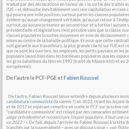
traduit par des déclarations en faveur de « la sortie des traités 
l’UE » et débouche inévitablement vers une capitulation en rase
qui pourra une telle position, surtout parmi les classes populaires
évident qu’aucun changement véritable, qu’aucun retour à l’indé
surtout, qu’aucune présence au second tour et a fortiori aucune v
présidentielle et législatives n’est possible sans que la classe ouv
classes populaires (couches moyennes en voie de déclassement c
mises au centre de la bataille politique. Et pour que cette central
soit garantie aux travailleurs, la plus grande clarté sur l’UE est re
que ce sont les ouvriers, les employés, les petits paysans et les j
populaire (aussi bien dans les banlieues populaires que les espac
les gros bataillons du Non en 1992 (traité de Maastricht) et en 
européenne).
De l’autre le PCF-PGE et
Fabien Roussel
De l’autre, Fabien Roussel laisse entendre depuis plusieurs mois 
candidature communiste
(la sienne ?) en 2022, tirant les leçons
et de 2017 et espérant remettre en scelle le PCF sur la scène nat
“candidature communiste” est relayé par des camarades estimant
piège présidentiel et reconstruire l’espoir populaire, il faut une
en 2022 !
». De fait, depuis l’arrivée de Fabien Roussel à la tête 
tranchés sur la souveraineté – avec un discours pour «
voir flott