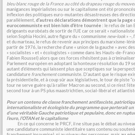
bleu blanc rouge de la France au côté du drapeau rouge du mouv
manigances impérialistes ou sur le capitalisme ont été prononcé
inflexion des politiques euro-mutantes désastreuses des directi
parallèlement,
d’autres déclarations démontrent que la page 
eurocommuniste est bien loin d’être
tournée
: le refus de Ian
dirigeants eurobéats de sortir de l’UE car ce serait « nationaliste »
selon Sophia Hocini, autre figure du « communisme
new-look
» –, 
et du marteau, le refus de revenir aux principes du marxisme-lé
partir de 1976, la recherche d’une « union de la gauche » avec de
« socialistes » et « écologistes » comme dans les Hauts-de-Franc
Fabien Roussel) alors que ces forces n’hésitent pas à criminalis
Parlement européen en adoptant la honteuse résolution du 19 se
autant d’éléments qui laissent plus que sceptiques sur la perspect
candidature
franchement
communiste. D’autant que le risque exi
la présidentielle, et à coup sûr aux législatives, le tour de piste
tour ne serve guère qu’à rallier Macron au second, si ce n’est l’é
second tour à un PS plus maastrichtien, social-libéral et atlantist
Pour un contenu de classe franchement antifasciste, patriotique
internationaliste et écologiste du programme que porterait un
d’une véritable Gauche patriotique et populaire, donc en ruptur
l’euro, l’OTAN et le capitalisme
En ce qui concerne le PRCF, il ne situe pas le débat au niveau
une candidature communiste identitaire sans contenu ou souteni
franchement insoumise), ni au niveau des personnes, mais
au
niv