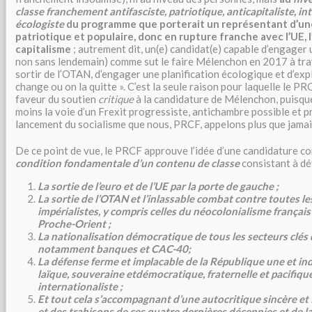
classe
franchement antifasciste, patriotique, anticapitaliste, in
écologiste
du programme que porterait un représentant d’u
patriotique et populaire, donc en rupture franche avec l’UE, l
capitalisme
; autrement dit, un(e) candidat(e) capable d’engage
non sans lendemain) comme sut le faire Mélenchon en 2017 à tra
sortir de l’OTAN, d’engager une planification écologique et d’expl
change ou on la quitte ». C’est la seule raison pour laquelle le P
faveur du soutien
critique
à la candidature de Mélenchon, puisque
moins la voie d’un Frexit progressiste, antichambre possible et 
lancement du socialisme que nous, PRCF, appelons plus que jama
De ce point de vue, le PRCF approuve l’idée d’une candidature 
condition fondamentale d’un contenu de classe
consistant à dé
La sortie de l’euro et de l’UE par la porte de gauche ;
La sortie de l’OTAN et l’inlassable combat contre toutes l
impérialistes, y compris celles du néocolonialisme françai
Proche-Orient ;
La nationalisation démocratique de tous les secteurs clés
notamment banques et CAC-40;
La défense ferme et implacable de la République une et indi
laïque, souveraine etdémocratique, fraternelle et pacifiqu
internationaliste ;
Et tout cela s’accompagnant d’une autocritique sincère et 
et des trahisons de ces quatre dernières décennies et de l