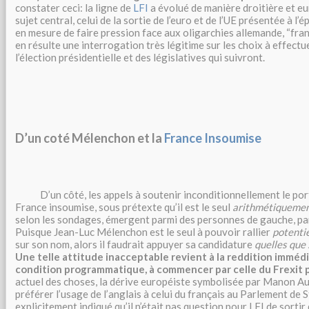
constater ceci: la ligne de
LFI
a évolué de manière droitière et e
sujet central, celui de la sortie de l’euro et de l’UE présentée à 
en mesure de faire pression face aux oligarchies allemande, “franç
en résulte une interrogation très légitime sur les choix à effectu
l’élection présidentielle et des législatives qui suivront.
D’un coté Mélenchon et la
France Insoumise
D’un côté, les appels à soutenir inconditionnellement le porte
France insoumise, sous prétexte qu’il est le seul
arithmétiqueme
selon les sondages, émergent parmi des personnes de gauche, par
Puisque Jean-Luc Mélenchon est le seul à pouvoir rallier
potenti
sur son nom, alors il faudrait appuyer sa candidature
quelles que 
Une telle attitude inacceptable revient à la reddition imméd
condition programmatique, à commencer par celle du Frexit 
actuel des choses, la dérive européiste symbolisée par Manon Au
préférer l’usage de l’anglais à celui du français au Parlement de 
explicitement indiqué qu’il n’était pas question pour LFI de sortir d