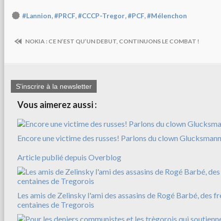
,
,
,
,
#Lannion
#PRCF
#CCCP-Tregor
#PCF
#Mélenchon
NOKIA : CE N’EST QU’UN DEBUT, CONTINUONS LE COMBAT !
S'inscrire à la newsletter
Vous aimerez aussi :
Encore une victime des russes! Parlons du clown Glucksman
Article publié depuis Overblog
Les amis de Zelinsky l'ami des assasins de Rogé Barbé, des f
centaines de Tregorois