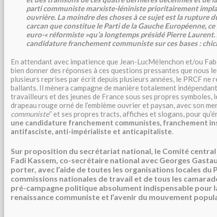
parti communiste marxiste-léniniste prioritairement impla
ouvrière. La moindre des choses à ce sujet est la rupture d
carcan que
constitue le Parti de la Gauche Européenne, c
euro-« réformiste »qu’a longtemps présidé Pierre Laurent.
candidature franchement communiste sur ces bases : chich
En attendant avec impatience que Jean-LucMélenchon et/ou Fabi
bien donner des réponses à ces questions pressantes que nous le
plusieurs reprises par écrit depuis plusieurs années, le PRCF ne 
ballants. Il mènera campagne de manière totalement indépendan
travailleurs et des jeunes de France sous ses propres symboles, l
drapeau rouge orné de l’emblème ouvrier et paysan, avec son me
communiste
” et ses propres tracts, affiches et slogans, pour qu
une candidature franchement communistes, franchement ins
antifasciste, anti-impérialiste et anticapitaliste
.
Sur proposition du secrétariat national,
le Comité centra
Fadi Kassem, co-secrétaire national avec Georges Gasta
porter, avec l’aide de toutes les organisations locales du 
commissions nationales de travail et de tous les camarad
pré-campagne politique absolument indispensable pour la 
renaissance communiste et l’avenir du mouvement popula