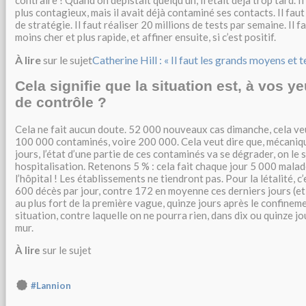
plus contagieux, mais il avait déjà contaminé ses contacts. Il f
de stratégie. Il faut réaliser 20 millions de tests par semaine. Il f
moins cher et plus rapide, et affiner ensuite, si c’est positif.
À lire
sur le sujet
Catherine Hill : « Il faut les grands moyens et 
Cela signifie que la situation est, à vos y
de contrôle ?
Cela ne fait aucun doute. 52 000 nouveaux cas dimanche, cela ve
100 000 contaminés, voire 200 000. Cela veut dire que, mécaniqu
jours, l’état d’une partie de ces contaminés va se dégrader, on le s
hospitalisation. Retenons 5 % : cela fait chaque jour 5 000 malad
l’hôpital ! Les établissements ne tiendront pas. Pour la létalité, c’
600 décès par jour, contre 172 en moyenne ces derniers jours (et
au plus fort de la première vague, quinze jours après le confinemen
situation, contre laquelle on ne pourra rien, dans dix ou quinze jo
mur.
À lire
sur le sujet
#Lannion