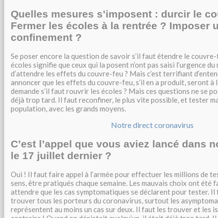
Quelles mesures s’imposent : durcir le co
Fermer les écoles à la rentrée ? Imposer 
confinement ?
Se poser encore la question de savoir s’il faut étendre le couvre-
écoles signifie que ceux qui la posent n’ont pas saisi l’urgence d
d’attendre les effets du couvre-feu ? Mais c’est terrifiant d’ente
annoncer que les effets du couvre-feu, s’il en a produit, seront à
demande s’il faut rouvrir les écoles ? Mais ces questions ne se po
déjà trop tard. Il faut reconfiner, le plus vite possible, et tester 
population, avec les grands moyens.
Notre direct coronavirus
C’est l’appel que vous aviez lancé dans
le 17 juillet dernier ?
Oui ! Il faut faire appel à l’armée pour effectuer les millions de t
sens, être pratiqués chaque semaine. Les mauvais choix ont été fait
attendre que les cas symptomatiques se déclarent pour tester. Il f
trouver tous les porteurs du coronavirus, surtout les asymptoma
représentent au moins un cas sur deux. Il faut les trouver et les is
contraire ! Quand on dépistait quelqu’un, il était déjà trop tard. I