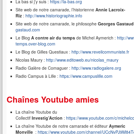
La bas si j’y suis :
https://la-bas.org
Site web de notre camarade, l’historienne
Annie Lacroix-
Riz
:
http://www.historiographie.info
Site web de notre camarade, le philosophe
Georges Gastaud
gastaud.com
Le Blog
A contre air du temps
de Michel Aymerich :
http://ww
temps.over-blog.com
Le Blog de Gilles Questiaux :
http://www.reveilcommuniste.fr
Nicolas Maury :
http://www.editoweb.eu/nicolas_maury
Radio Galère de Comaguer :
http://www.radiogalere.org
Radio Campus à Lille :
https://www.campuslille.com
Chaînes Youtube amies
La chaîne Youtube du
Collectif
Investig’Action
:
https://www.youtube.com/c/michelco
La chaîne Youtube de notre camarade et éditeur
Aymeric
Monville
:
https://www.youtube.com/channel/UCcNvPJ9M84T