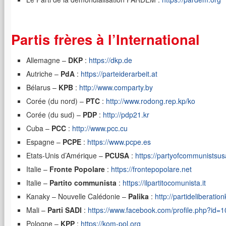
Partis frères à l’International
Allemagne –
DKP
:
https://dkp.de
Autriche –
PdA
:
https://parteiderarbeit.at
Bélarus –
KPB
:
http://www.comparty.by
Corée (du nord) –
PTC
:
http://www.rodong.rep.kp/ko
Corée (du sud) –
PDP
:
http://pdp21.kr
Cuba –
PCC
:
http://www.pcc.cu
Espagne –
PCPE
:
https://www.pcpe.es
Etats-Unis d’Amérique –
PCUSA
:
https://partyofcommunistsus
Italie –
Fronte Popolare
:
https://frontepopolare.net
Italie –
Partito communista
:
https://ilpartitocomunista.it
Kanaky – Nouvelle Calédonie –
Palika
:
http://partideliberatio
Mali –
Parti SADI
:
https://www.facebook.com/profile.php?id
Pologne –
KPP
:
https://kom-pol.org