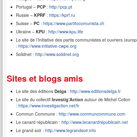
Portugal –
PCP
:
http://pcp.pt
Russie –
KPRF
:
https://kprf.ru
Suisse –
PC
:
https://www.partitocomunista.ch
Ukraine –
KPU
:
http://www.kpu.life
Le site de l’Initiative des partis communistes et ouvriers (euro
:
https://www.initiative-cwpe.org
Solidnet :
http://www.solidnet.org
Sites et blogs amis
Le site des éditions
Delga
:
http://www.editionsdelga.fr
Le site du collectif
Investig’Action
autour de Michel Collon
:
https://www.investigaction.net/fr
Commun Commune :
http://www.communcommune.com
Le canard républicain :
http://www.lecanardrépublicain.net
Le grand soir :
http://www.legrandsoir.info