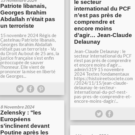
15 Novembre 2024
le secteur
Patriote libanais,
international du PCF
Georges Ibrahim
n’est pas près de
Abdallah n’était pas
comprendre et
un terroriste
encore moins
d’agir… Jean-Claude
15 novembre 2024 Régis de
Castelnau Patriote libanais,
Delaunay
Georges Ibrahim Abdallah
n’était pas un terroriste - Vu
Jean-Claude Delaunay : le
du Droit Au bout de 25 ans, la
secteur international du PCF
justice française s’est enfin
n’est pas près de comprendre
préoccupée de sauver
et encore moins d’agir…
l’honneur. Elle vient de
admin5319 15 novembre
prononcer la mise en liberté
2024 Textes fondamentaux
de Georges...
https://histoireetsociete.com
/2024/11/15/jean-claude-
delaunay-le-secteur-
international-du-pcf-nest-
pas-pres-de-comprendre-et-
encore-moins-dagir/...
8 Novembre 2024
Zelensky : "les
Européens
s’inclinent devant
Poutine après les