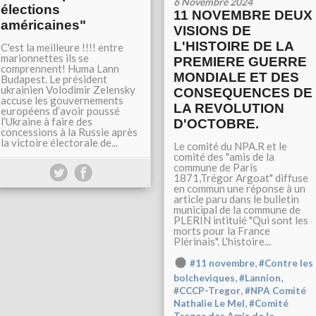
6 Novembre 2024
élections
11 NOVEMBRE DEUX
américaines"
VISIONS DE
L'HISTOIRE DE LA
C'est la meilleure !!!! entre
marionnettes ils se
PREMIERE GUERRE
comprennent! Huma Lann
MONDIALE ET DES
Budapest. Le président
ukrainien Volodimir Zelensky
CONSEQUENCES DE
accuse les gouvernements
LA REVOLUTION
européens d’avoir poussé
l’Ukraine à faire des
D'OCTOBRE.
concessions à la Russie après
la victoire électorale de...
Le comité du NPA.R et le
comité des "amis de la
commune de Paris
1871,Trégor Argoat" diffuse
en commun une réponse à un
article paru dans le bulletin
municipal de la commune de
PLERIN intitulé "Qui sont les
morts pour la France
Plérinais". L'histoire...
,
#11 novembre
#Contre les
,
,
bolcheviques
#Lannion
,
#CCCP-Tregor
#NPA Comité
,
Nathalie Le Mel
#Comité