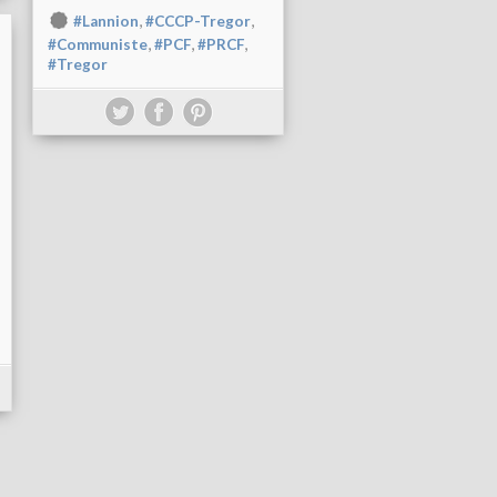
,
,
#Lannion
#CCCP-Tregor
,
,
,
#Communiste
#PCF
#PRCF
#Tregor