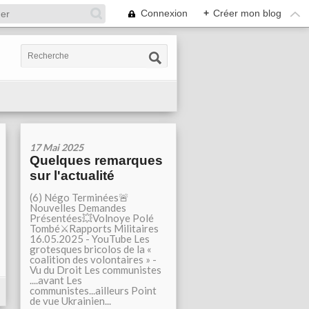
Connexion
+
Créer mon blog
17 Mai 2025
Quelques remarques
sur l'actualité
(6) Négo Terminées🚨
Nouvelles Demandes
Présentées💥Volnoye Polé
Tombé⚔️Rapports Militaires
16.05.2025 - YouTube Les
grotesques bricolos de la «
coalition des volontaires » -
Vu du Droit Les communistes
....avant Les
communistes...ailleurs Point
de vue Ukrainien...