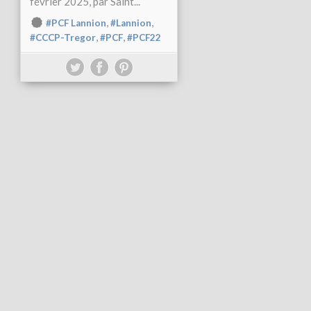
février 2025, par Saint...
,
,
#PCF Lannion
#Lannion
,
,
#CCCP-Tregor
#PCF
#PCF22