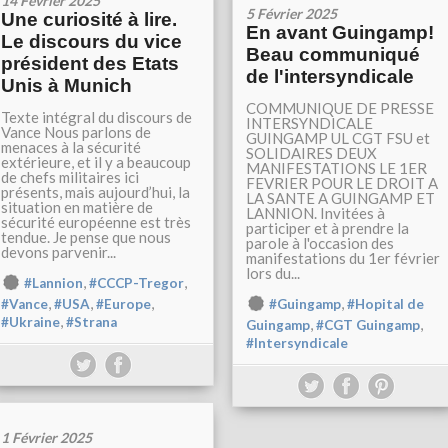
14 Février 2025
5 Février 2025
Une curiosité à lire.
En avant Guingamp!
Le discours du vice
Beau communiqué
président des Etats
de l'intersyndicale
Unis à Munich
COMMUNIQUE DE PRESSE
Texte intégral du discours de
INTERSYNDICALE
Vance Nous parlons de
GUINGAMP UL CGT FSU et
menaces à la sécurité
SOLIDAIRES DEUX
extérieure, et il y a beaucoup
MANIFESTATIONS LE 1ER
de chefs militaires ici
FEVRIER POUR LE DROIT A
présents, mais aujourd’hui, la
LA SANTE A GUINGAMP ET
situation en matière de
LANNION. Invitées à
sécurité européenne est très
participer et à prendre la
tendue. Je pense que nous
parole à l'occasion des
devons parvenir...
manifestations du 1er février
lors du...
,
,
#Lannion
#CCCP-Tregor
,
,
,
,
#Guingamp
#Hopital de
#Vance
#USA
#Europe
,
#Ukraine
#Strana
,
,
Guingamp
#CGT Guingamp
#Intersyndicale
1 Février 2025