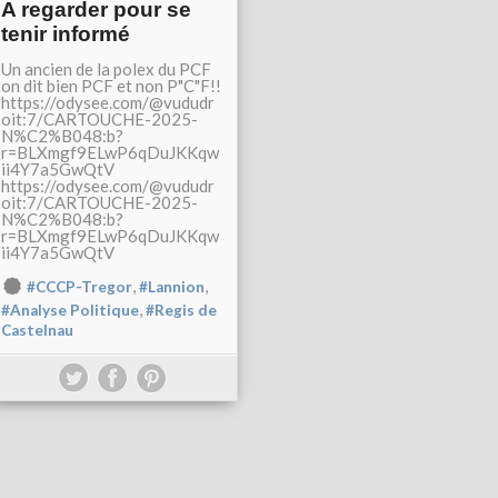
A regarder pour se
tenir informé
Un ancien de la polex du PCF
on dit bien PCF et non P"C"F!!
https://odysee.com/@vududr
oit:7/CARTOUCHE-2025-
N%C2%B048:b?
r=BLXmgf9ELwP6qDuJKKqw
ii4Y7a5GwQtV
https://odysee.com/@vududr
oit:7/CARTOUCHE-2025-
N%C2%B048:b?
r=BLXmgf9ELwP6qDuJKKqw
ii4Y7a5GwQtV
,
,
#CCCP-Tregor
#Lannion
,
#Analyse Politique
#Regis de
Castelnau