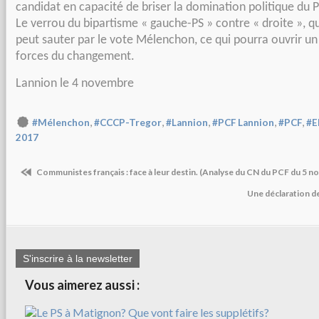
candidat en capacité de briser la
domination politique du P
Le verrou du bipartisme « gauche-PS »
contre « droite », q
peut sauter par le vote Mélenchon, ce qui
pourra ouvrir un
forces du changement.
Lannion le 4 novembre
,
,
,
,
,
#Mélenchon
#CCCP-Tregor
#Lannion
#PCF Lannion
#PCF
#E
2017
Communistes français : face à leur destin. (Analyse du CN du PCF du 5 n
Une déclaration d
S'inscrire à la newsletter
Vous aimerez aussi :