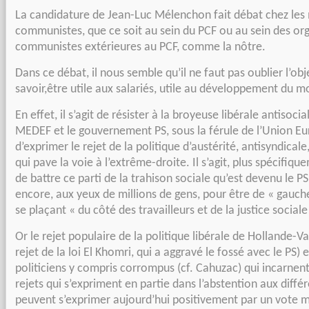
La candidature de Jean-Luc Mélenchon fait débat chez les 
communistes,
que ce soit au sein du PCF ou au sein des or
communistes extérieures au
PCF, comme la nôtre.
Dans ce débat, il nous semble qu’il ne faut pas oublier l’obje
savoir,
être utile aux salariés, utile au développement du 
En effet, il s’agit de résister à la broyeuse libérale antisocia
MEDEF et
le gouvernement PS, sous la férule de l’Union Eur
d’exprimer le
rejet de la politique d’austérité, antisyndicale,
qui pave la voie à
l’extrême-droite. Il s’agit, plus spécifiq
de battre ce parti de
la trahison sociale qu’est devenu le PS
encore, aux yeux de
millions de gens, pour être de « gauche
se plaçant « du côté des
travailleurs et de la justice sociale
Or le rejet populaire de la politique libérale de Hollande-Va
rejet de
la loi El Khomri, qui a aggravé le fossé avec le PS) e
politiciens y compris
corrompus (cf. Cahuzac) qui incarnent
rejets qui s’expriment en
partie dans l’abstention aux diffé
peuvent s’exprimer aujourd’hui
positivement par un vote m