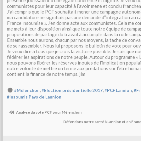
présence jouissaient d’une égale cohérence et dignité. Je veux don
communistes pour leur capacité à l’avoir mené et conclu franche
J’ai compris que le PCF souhaitait mener une campagne autonome
ma candidature ne signifiais pas une demande d’’intégration au ca
France insoumise ». J’en donne acte aux communistes. Cela me co
me mets à leur disposition ainsi que toute notre équipe de camp
propositions de partage du travail à accomplir dans la rude camp
Ensemble nous aurons, chacun par nos moyens, la tache de conva
de se rassembler. Nous lui proposons le bulletin de vote pour ou
Je veux dire à tous que je crois la victoire possible. Je sais que
fédérer les aspirations de notre peuple. Autour du programme « L
nous pouvons libérer les réserves inouïes de l’implication populai
notre volonté de mettre un terme aux prédations sur l’être humai
contient la finance de notre temps. jlm
,
,
,
#Mélenchon
#Election présidentielle 2017
#PCF Lannion
#Fr
#Insoumis Pays de Lannion
Analyse du vote PCF pour Mélenchon
Défendons notre santé à Lannion et en Franc