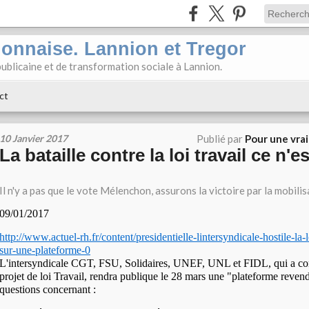
ionnaise. Lannion et Tregor
ublicaine et de transformation sociale à Lannion.
ct
10 Janvier 2017
Publié par
Pour une vra
La bataille contre la loi travail ce n'es
Il n'y a pas que le vote Mélenchon, assurons la victoire par la mobilis
09/01/2017
http://www.actuel-rh.fr/content/presidentielle-lintersyndicale-hostile-la-
sur-une-plateforme-0
L'intersyndicale CGT, FSU, Solidaires, UNEF, UNL et FIDL, qui a comb
projet de loi Travail, rendra publique le 28 mars une "plateforme reven
questions concernant :