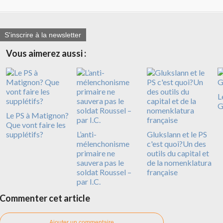
S'inscrire à la newsletter
Vous aimerez aussi :
L
G
Le PS à Matignon?
Que vont faire les
supplétifs?
L’anti-
Glukslann et le PS
mélenchonisme
c'est quoi?Un des
primaire ne
outils du capital et
sauvera pas le
de la nomenklatura
soldat Roussel –
française
par I.C.
Commenter cet article
Ajouter un commentaire