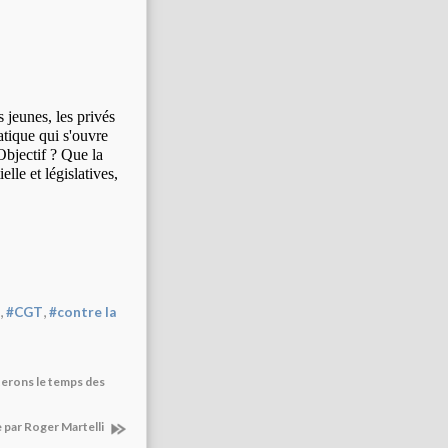
 jeunes, les privés
atique qui s'ouvre
Objectif ? Que la
lle et législatives,
,
,
#CGT
#contre la
nterons le temps des
e par Roger Martelli