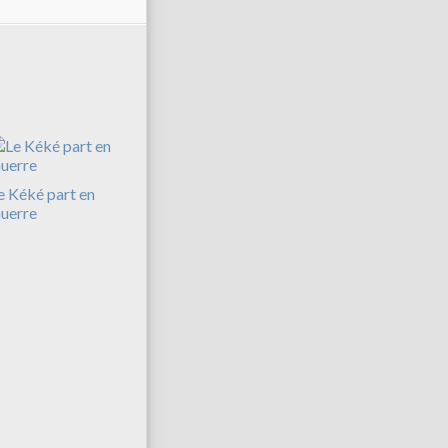
e Kéké part en
uerre