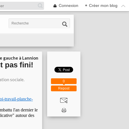
Connexion
+
Créer mon blog
ie gauche à Lannion
t pas fini!
ation sociale.
0
Repost
loi-travail-planche-
attu l'an dernier le
dicative" autour des