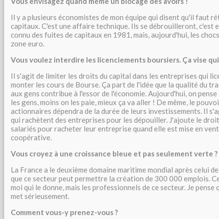
Vous envisagez quand même un blocage des avoirs !
Il y a plusieurs économistes de mon équipe qui disent qu'il faut ré
capitaux. C'est une affaire technique. Ils se débrouilleront, c'est 
connu des fuites de capitaux en 1981, mais, aujourd'hui, les chocs
zone euro.
Vous voulez interdire les licenciements boursiers. Ça vise qui
Il s'agit de limiter les droits du capital dans les entreprises qui li
monter les cours de Bourse. Ça part de l'idée que la qualité du tr
aux gens contribue à l'essor de l'économie. Aujourd'hui, on pense
les gens, moins on les paie, mieux ça va aller ! De même, le pouvo
actionnaires dépendra de la durée de leurs investissements. Il s'
qui rachètent des entreprises pour les dépouiller. J'ajoute le dro
salariés pour racheter leur entreprise quand elle est mise en vente
coopérative.
Vous croyez à une croissance bleue et pas seulement verte ?
La France a le deuxième domaine maritime mondial après celui des
que ce secteur peut permettre la création de 300 000 emplois. Ce 
moi qui le donne, mais les professionnels de ce secteur. Je pense q
met sérieusement.
Comment vous-y prenez-vous ?