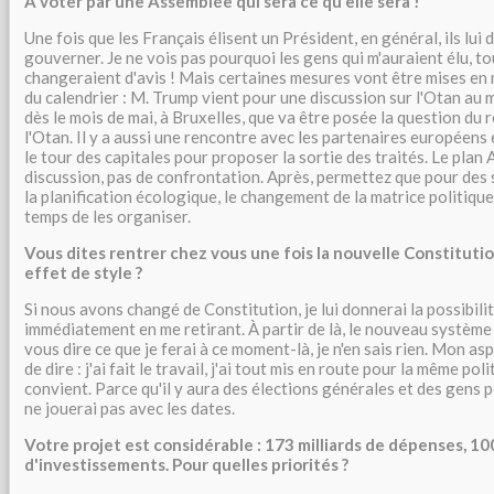
À voter par une Assemblée qui sera ce qu'elle sera !
Une fois que les Français élisent un Président, en général, ils lu
gouverner. Je ne vois pas pourquoi les gens qui m'auraient élu, to
changeraient d'avis ! Mais certaines mesures vont être mises en
du calendrier : M. Trump vient pour une discussion sur l'Otan au m
dès le mois de mai, à Bruxelles, que va être posée la question du r
l'Otan. Il y a aussi une rencontre avec les partenaires européens e
le tour des capitales pour proposer la sortie des traités. Le plan 
discussion, pas de confrontation. Après, permettez que pour des 
la planification écologique, le changement de la matrice politique
temps de les organiser.
Vous dites rentrer chez vous une fois la nouvelle Constituti
effet de style ?
Si nous avons changé de Constitution, je lui donnerai la possibili
immédiatement en me retirant. À partir de là, le nouveau système 
vous dire ce que je ferai à ce moment-là, je n'en sais rien. Mon as
de dire : j'ai fait le travail, j'ai tout mis en route pour la même poli
convient. Parce qu'il y aura des élections générales et des gens p
ne jouerai pas avec les dates.
Votre projet est considérable : 173 milliards de dépenses, 100
d'investissements. Pour quelles priorités ?