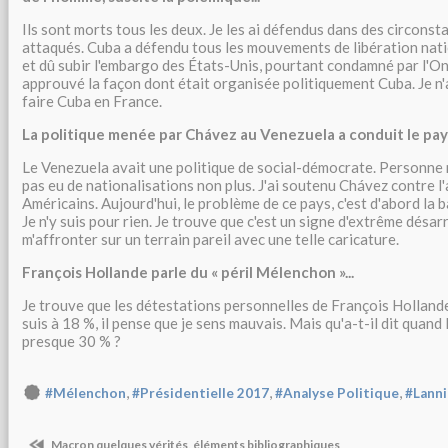
Ils sont morts tous les deux. Je les ai défendus dans des circonsta
attaqués. Cuba a défendu tous les mouvements de libération nati
et dû subir l'embargo des États-Unis, pourtant condamné par l'Onu
approuvé la façon dont était organisée politiquement Cuba. Je n'a
faire Cuba en France.
La politique menée par Chávez au Venezuela a conduit le pays 
Le Venezuela avait une politique de social-démocrate. Personne n'
pas eu de nationalisations non plus. J'ai soutenu Chávez contre l
Américains. Aujourd'hui, le problème de ce pays, c'est d'abord la b
Je n'y suis pour rien. Je trouve que c'est un signe d'extrême désarr
m'affronter sur un terrain pareil avec une telle caricature.
François Hollande parle du « péril Mélenchon »...
Je trouve que les détestations personnelles de François Hollande
suis à 18 %, il pense que je sens mauvais. Mais qu'a-t-il dit quand
presque 30 % ?
,
,
,
#Mélenchon
#Présidentielle 2017
#Analyse Politique
#Lann
Macron quelques vérités, éléments bibliographiques