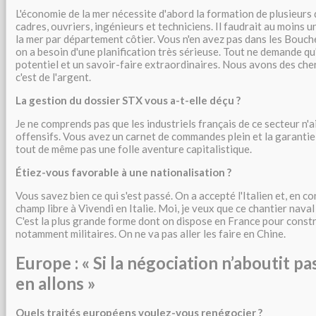
L'économie de la mer nécessite d'abord la formation de plusieurs d
cadres, ouvriers, ingénieurs et techniciens. Il faudrait au moins 
la mer par département côtier. Vous n'en avez pas dans les Bouc
on a besoin d'une planification très sérieuse. Tout ne demande qu'
potentiel et un savoir-faire extraordinaires. Nous avons des cherc
c'est de l'argent.
La gestion du dossier STX vous a-t-elle déçu ?
Je ne comprends pas que les industriels français de ce secteur n'a
offensifs. Vous avez un carnet de commandes plein et la garantie d
tout de même pas une folle aventure capitalistique.
Étiez-vous favorable à une nationalisation ?
Vous savez bien ce qui s'est passé. On a accepté l'Italien et, en co
champ libre à Vivendi en Italie. Moi, je veux que ce chantier nava
C'est la plus grande forme dont on dispose en France pour constr
notamment militaires. On ne va pas aller les faire en Chine.
Europe : « Si la négociation n’aboutit p
en allons »
Quels traités européens voulez-vous renégocier ?