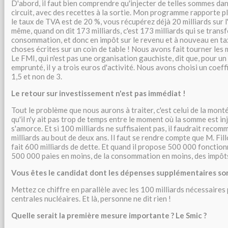
D'abord, il faut bien comprendre qu'injecter de telles sommes dan
circuit, avec des recettes à la sortie. Mon programme rapporte pl
le taux de TVA est de 20 %, vous récupérez déjà 20 milliards sur 
même, quand on dit 173 milliards, c'est 173 milliards qui se trans
consommation, et donc en impôt sur le revenu et à nouveau en ta
choses écrites sur un coin de table ! Nous avons fait tourner le
Le FMI, qui n'est pas une organisation gauchiste, dit que, pour un
emprunté, il y a trois euros d'activité. Nous avons choisi un coeff
1,5 et non de 3.
Le retour sur investissement n'est pas immédiat !
Tout le problème que nous aurons à traiter, c'est celui de la mon
qu'il n'y ait pas trop de temps entre le moment où la somme est in
s'amorce. Et si 100 milliards ne suffisaient pas, il faudrait reco
milliards au bout de deux ans. Il faut se rendre compte que M. Fil
fait 600 milliards de dette. Et quand il propose 500 000 fonction
500 000 paies en moins, de la consommation en moins, des impôt
Vous êtes le candidat dont les dépenses supplémentaires sont
Mettez ce chiffre en parallèle avec les 100 milliards nécessaires
centrales nucléaires. Et là, personne ne dit rien !
Quelle serait la première mesure importante ? Le Smic ?