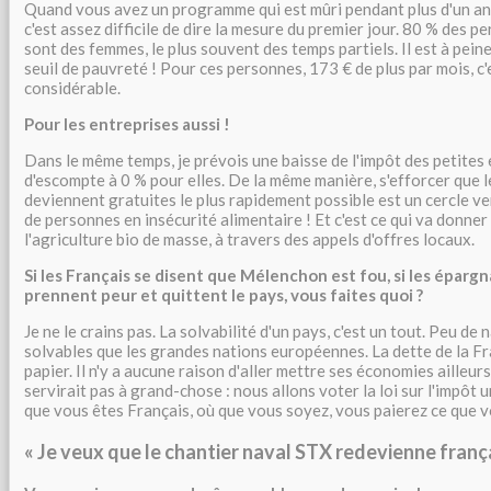
Quand vous avez un programme qui est mûri pendant plus d'un an
c'est assez difficile de dire la mesure du premier jour. 80 % des 
sont des femmes, le plus souvent des temps partiels. Il est à pei
seuil de pauvreté ! Pour ces personnes, 173 € de plus par mois, 
considérable.
Pour les entreprises aussi !
Dans le même temps, je prévois une baisse de l'impôt des petites 
d'escompte à 0 % pour elles. De la même manière, s'efforcer que l
deviennent gratuites le plus rapidement possible est un cercle vert
de personnes en insécurité alimentaire ! Et c'est ce qui va donner
l'agriculture bio de masse, à travers des appels d'offres locaux.
Si les Français se disent que Mélenchon est fou, si les épargn
prennent peur et quittent le pays, vous faites quoi ?
Je ne le crains pas. La solvabilité d'un pays, c'est un tout. Peu de 
solvables que les grandes nations européennes. La dette de la Fr
papier. Il n'y a aucune raison d'aller mettre ses économies ailleurs.
servirait pas à grand-chose : nous allons voter la loi sur l'impôt
que vous êtes Français, où que vous soyez, vous paierez ce que v
« Je veux que le chantier naval STX redevienne frança