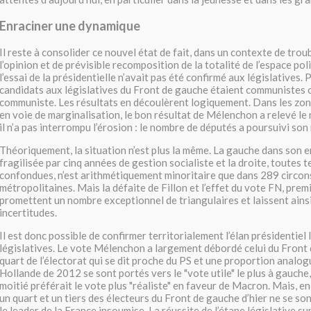
Enraciner une dynamique
Il reste à consolider ce nouvel état de fait, dans un contexte de tro
l’opinion et de prévisible recomposition de la totalité de l’espace pol
l’essai de la présidentielle n’avait pas été confirmé aux législatives. P
candidats aux législatives du Front de gauche étaient communistes 
communiste. Les résultats en découlèrent logiquement. Dans les zon
en voie de marginalisation, le bon résultat de Mélenchon a relevé le
il n’a pas interrompu l’érosion : le nombre de députés a poursuivi son 
Théoriquement, la situation n’est plus la même. La gauche dans son 
fragilisée par cinq années de gestion socialiste et la droite, toutes 
confondues, n’est arithmétiquement minoritaire que dans 289 circon
métropolitaines. Mais la défaite de Fillon et l’effet du vote FN, prem
promettent un nombre exceptionnel de triangulaires et laissent ains
incertitudes.
Il est donc possible de confirmer territorialement l’élan présidentiel 
législatives. Le vote Mélenchon a largement débordé celui du Front
quart de l’électorat qui se dit proche du PS et une proportion analog
Hollande de 2012 se sont portés vers le "vote utile" le plus à gauche
moitié préférait le vote plus "réaliste" en faveur de Macron. Mais, en
un quart et un tiers des électeurs du Front de gauche d’hier ne se s
le leader de la France insoumise. La réussite de l’étape législative s