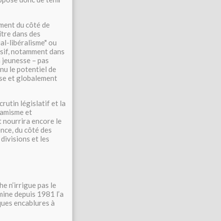
ement du côté de
ître dans des
ial-libéralisme" ou
isif, notamment dans
a jeunesse – pas
nu le potentiel de
ise et globalement
rutin législatif et la
namisme et
t nourrira encore le
ence, du côté des
divisions et les
he n’irrigue pas le
omine depuis 1981 l’a
lques encablures à