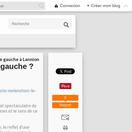
Connexion
+
Créer mon blog
ie gauche à Lannion
 gauche ?
vote-melenchon-le-
0
tat spectaculaire de
Repost
nes et le sens de ce
 le reflet d’une