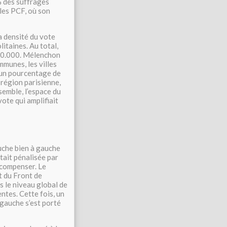
% des suffrages
lles PCF, où son
a densité du vote
itaines. Au total,
 10.000. Mélenchon
mmunes, les villes
un pourcentage de
région parisienne,
emble, l’espace du
ote qui amplifiait
uche bien à gauche
tait pénalisée par
 compenser. Le
t du Front de
s le niveau global de
ntes. Cette fois, un
à gauche s’est porté