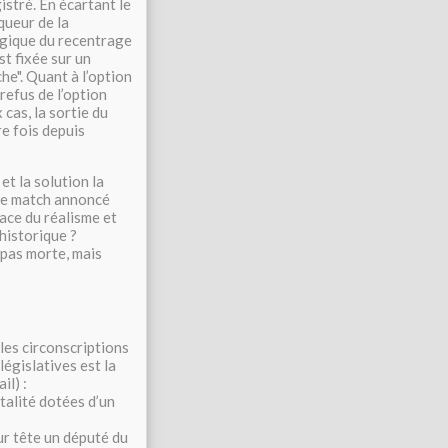
gistré. En écartant le
nqueur de la
ogique du recentrage
st fixée sur un
e". Quant à l’option
refus de l’option
cas, la sortie du
re fois depuis
et la solution la
 Le match annoncé
ace du réalisme et
 historique ?
 pas morte, mais
les circonscriptions
législatives est la
il) :
talité dotées d’un
ur tête un député du