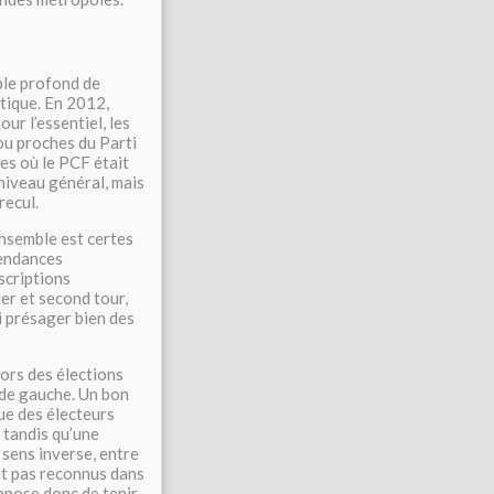
uble profond de
itique. En 2012,
our l’essentiel, les
ou proches du Parti
es où le PCF était
 niveau général, mais
recul.
ensemble est certes
tendances
scriptions
ier et second tour,
i présager bien des
lors des élections
 de gauche. Un bon
ue des électeurs
, tandis qu’une
 sens inverse, entre
ont pas reconnus dans
uppose donc de tenir