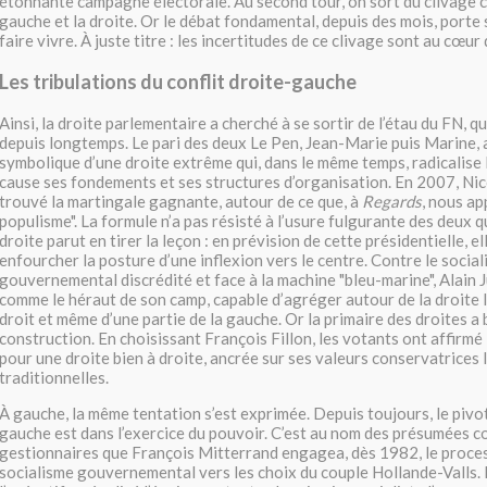
étonnante campagne électorale. Au second tour, on sort du clivage c
gauche et la droite. Or le débat fondamental, depuis des mois, porte 
faire vivre. À juste titre : les incertitudes de ce clivage sont au cœur 
Les tribulations du conflit droite-gauche
Ainsi, la droite parlementaire a cherché à se sortir de l’étau du FN, qu
depuis longtemps. Le pari des deux Le Pen, Jean-Marie puis Marine, a
symbolique d’une droite extrême qui, dans le même temps, radicalise 
cause ses fondements et ses structures d’organisation. En 2007, Nic
trouvé la martingale gagnante, autour de ce que, à
Regards
, nous ap
populisme". La formule n’a pas résisté à l’usure fulgurante des deux 
droite parut en tirer la leçon : en prévision de cette présidentielle, 
enfourcher la posture d’une inflexion vers le centre. Contre le socia
gouvernemental discrédité et face à la machine "bleu-marine", Alain 
comme le héraut de son camp, capable d’agréger autour de la droite l
droit et même d’une partie de la gauche. Or la primaire des droites a 
construction. En choisissant François Fillon, les votants ont affirmé
pour une droite bien à droite, ancrée sur ses valeurs conservatrices 
traditionnelles.
À gauche, la même tentation s’est exprimée. Depuis toujours, le pivo
gauche est dans l’exercice du pouvoir. C’est au nom des présumées c
gestionnaires que François Mitterrand engagea, dès 1982, le process
socialisme gouvernemental vers les choix du couple Hollande-Valls. M