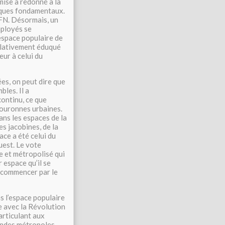
ise a redonné à la
oriques fondamentaux.
 FN. Désormais, un
mployés se
 espace populaire de
relativement éduqué
eur à celui du
ées, on peut dire que
les. Il a
ontinu, ce que
couronnes urbaines.
dans les espaces de la
es jacobines, de la
ace a été celui du
uest. Le vote
e et métropolisé qui
 espace qu’il se
à commencer par le
ns l’espace populaire
ée avec la Révolution
articulant aux
randes métropoles.