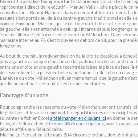
l’exécutif a pénalisé l’équipe sortante : la primaire socialiste l’a enre
représentant direct de l’exécutif – Manuel Valls –, elle a placé le vai
consultation – Benoît Hamon – dans un redoutable entre-deux. La l
assumé s’est portée au-delà du centre-gauche traditionnel et elle s’e
homme, Emmanuel Macron, qui se réclame du "et de droite, et de gauch
de gauche, elle s’est attachée à celui qui incarne depuis longtemps le 
"sociale-libérale", en l’occurrence Jean-Luc Mélenchon. Dans les deux 
marasme interne au PS s’est trouvée en dehors de lui, pour la premiè
longtemps.
Au bout du chemin, la redynamisation de la droite classique a échoué 
plus à gauche a manqué d’un cheveu la qualification du second tour.
entre une droite et une gauche recentrées laisse la place au face-à-f
du ressentiment. La présidentielle sanctionne-t-elle la fin du clivage
L’analyse du vote Mélenchon dit, en même temps, que la gauche n’est
qu’elle ne peut pas s’en tenir à ses formes existantes.
L’ancrage d’un vote
Pour comprendre les ressorts du vote Mélenchon, seront scrutés ici 
législatives et le vote communal. La répartition des circonscriptions 
suivante (le fichier Excel
à télécharger en cliquant ici
en donne le déta
François Fillon est en tête dans 48 circonscriptions, pour la quasi-to
député affilié aux Républicains.
Marine Le Pen est en tête dans 204 circonscriptions, dont 6 ont à le