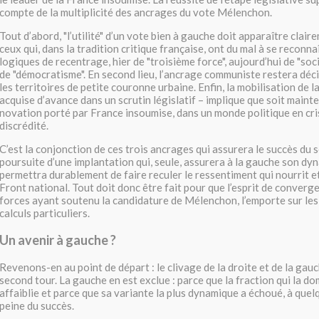
compte de la multiplicité des ancrages du vote Mélenchon.
Tout d’abord, "l’utilité" d’un vote bien à gauche doit apparaître clair
ceux qui, dans la tradition critique française, ont du mal à se reconna
logiques de recentrage, hier de "troisième force", aujourd’hui de "soc
de "démocratisme". En second lieu, l’ancrage communiste restera déc
les territoires de petite couronne urbaine. Enfin, la mobilisation de l
acquise d’avance dans un scrutin législatif – implique que soit mainte
novation porté par France insoumise, dans un monde politique en cr
discrédité.
C’est la conjonction de ces trois ancrages qui assurera le succès du sc
poursuite d’une implantation qui, seule, assurera à la gauche son dy
permettra durablement de faire reculer le ressentiment qui nourrit e
Front national. Tout doit donc être fait pour que l’esprit de converg
forces ayant soutenu la candidature de Mélenchon, l’emporte sur les 
calculs particuliers.
Un avenir à gauche ?
Revenons-en au point de départ : le clivage de la droite et de la gauc
second tour. La gauche en est exclue : parce que la fraction qui la d
affaiblie et parce que sa variante la plus dynamique a échoué, à que
peine du succès.