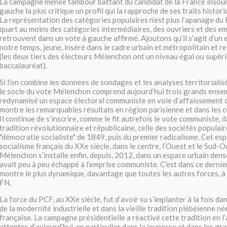
La campagne menée tambour battant du candidat de la France insoum
gauche la plus critique un profil qui la rapproche de ses traits hist
La représentation des catégories populaires n’est plus l’apanage du
quart au moins des catégories intermédiaires, des ouvriers et des e
retrouvent dans un vote à gauche affirmé. Ajoutons qu’il s’agit d’un
notre temps, jeune, inséré dans le cadre urbain et métropolitain et 
(les deux tiers des électeurs Mélenchon ont un niveau égal ou supéri
baccalauréat).
Si l’on combine les données de sondages et les analyses territorialis
le socle du vote Mélenchon comprend aujourd’hui trois grands ensemb
redynamisé un espace électoral communiste en voie d’affaissement c
montre les remarquables résultats en région parisienne et dans les 
Il continue de s’inscrire, comme le fit autrefois le vote communiste, 
tradition révolutionnaire et républicaine, celle des sociétés populair
"démocratie socialiste" de 1849, puis du premier radicalisme. Cet esp
socialisme français du XXe siècle, dans le centre, l’Ouest et le Sud-O
Mélenchon s’installe enfin, depuis, 2012, dans un espace urbain dens
avait peu à peu échappé à l’emprise communiste. C’est dans ce dernier
montre le plus dynamique, davantage que toutes les autres forces, 
FN.
La force du PCF, au XXe siècle, fut d’avoir su s’implanter à la fois da
de la modernité industrielle et dans la vieille tradition plébéienne n
française. La campagne présidentielle a réactivé cette tradition en l’
attentes d’aujourd’hui, en particulier dans la jeunesse et dans les g