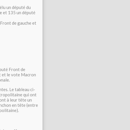
élu un député du
e et 135 un député
 Front de gauche et
éputé Front de
t et le vote Macron
onale.
es. Le tableau ci-
ropolitaine qui ont
nt à leur tête un
nchon en tête (entre
olitaine).