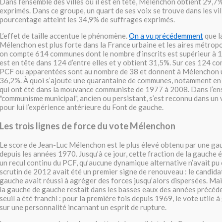
Dans l’ensemble des villes où il est en tête, Mélenchon obtient 29,7
exprimés. Dans ce groupe, un quart de ses voix se trouve dans les vi
pourcentage atteint les 34,9% de suffrages exprimés.
L’effet de taille accentue le phénomène.
On a vu précédemment
que l
Mélenchon est plus forte dans la France urbaine et les aires métropol
on compte 614 communes dont le nombre d’inscrits est supérieur à
est en tête dans 124 d’entre elles et y obtient 31,5%. Sur ces 124 co
PCF ou apparentées sont au nombre de 38 et donnent à Mélenchon 
36,2%. À quoi s’ajoute une quarantaine de communes, notamment en 
qui ont été dans la mouvance communiste de 1977 à 2008. Dans l’ens
"communisme municipal", ancien ou persistant, s’est reconnu dans un v
pour lui l’expérience antérieure du Font de gauche.
Les trois lignes de force du vote Mélenchon
Le score de Jean-Luc Mélenchon est le plus élevé obtenu par une ga
depuis les années 1970. Jusqu’à ce jour, cette fraction de la gauche é
un recul continu du PCF, qu’aucune dynamique alternative n’avait pu
scrutin de 2012 avait été un premier signe de renouveau : le candida
gauche avait réussi à agréger des forces jusqu’alors dispersées. Mai
la gauche de gauche restait dans les basses eaux des années précéde
seuil a été franchi : pour la première fois depuis 1969, le vote utile 
sur une personnalité incarnant un esprit de rupture.