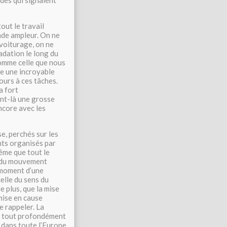
udes qui signalent
out le travail
ande ampleur. On ne
ovoiturage, on ne
adation le long du
comme celle que nous
le une incroyable
ours à ces tâches.
a fort
ent-là une grosse
encore avec les
e, perchés sur les
nts organisés par
même que tout le
s du mouvement
e moment d’une
elle du sens du
e plus, que la mise
mise en cause
e rappeler. La
nt tout profondément
s dans toute l’Europe