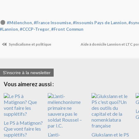
,
,
,
#Mélenchon
#France Insoumise
#Insoumis Pays de Lannion
#syn
,
,
#Lannion
#CCCP-Tregor
#Front Commun
Syndicalisme et politique
Aide à domicile Lannion et LTC po
S'inscrire à la newsletter
Vous aimerez aussi :
L
G
Le PS à Matignon?
Que vont faire les
supplétifs?
L’anti-
Glukslann et le PS