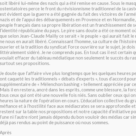
soit libéré lui-même des nazis qui a été remise en cause. Sous le mas
ostentatoires perce le front du révisionnisme traditionnel de la caste
est évident que la guerre a été gagnée du fait des victoires de l’arm
nazis et de l’appui des débarquements en Provence et en Normandie, n
peuple français dans sa propre libération est un franchissement de seu
l’identité républicaine du pays. Le pire sans doute a été ce moment où,
que selon Jean-Claude Mailly ce serait « le peuple » qui aurait fait le 
ne nous en aurait libéré. Connaissant l’homme, sa culture de l’histo
ouvrier et la tradition du syndicat Force ouvrière sur le sujet, je dois 
littéralement sidéré. Je ne comprends pas. En tout cas il est certain
voulait effacer du tableau médiatique non seulement le succès du r
surtout ses propositions.
Je doute que l’affaire vive plus longtemps que les quelques heures p
ont caqueté les traditionnels « débats d’experts », tous d’accord pou
supplémentaire de « Mélenchon bashing » tellement appréciée par ce
Mais il en restera, ancré dans les esprits, comme une blessure, la for
tous ceux qui ont été une nouvelle fois niés. Sans oublier ceux qui ont
heures la nature de l’opération en cours. L’éducation collective du g
méfiance et à l’hostilité face aux médiacrates se sera approfondie et
restent sur la table nos propositions et notre capacité d’initiative pou
l’une ni l’autre n’ont jamais dépendu du bon vouloir des médias car si
déjà pas rendus au point de puissance où nous sommes.
Après