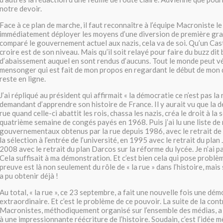
notre devoir.
Face à ce plan de marche, il faut reconnaître à l’équipe Macroniste le
immédiatement déployer les moyens d’une diversion de première grand
comparé le gouvernement actuel aux nazis, cela va de soi. Qu’un Cast
croire est de son niveau. Mais qu’il soit relayé pour faire du buzz dit 
d’abaissement auquel en sont rendus d’aucuns. Tout le monde peut vé
mensonger qui est fait de mon propos en regardant le début de mon d
reste en ligne.
J’ai répliqué au président qui affirmait « la démocratie ce n’est pas la r
demandant d’apprendre son histoire de France. Il y aurait vu que la d
rue quand celle-ci abattit les rois, chassa les nazis, créa le droit à la 
quatrième semaine de congés payés en 1968. Puis j’ai lu une liste de 
gouvernementaux obtenus par la rue depuis 1986, avec le retrait de 
la sélection à l’entrée de l’université, en 1995 avec le retrait du plan
2008 avec le retrait du plan Darcos sur la réforme du lycée. Je n’ai pas
Cela suffisait à ma démonstration. Et c’est bien cela qui pose problè
preuve est là non seulement du rôle de « la rue » dans l’histoire, mais 
a pu obtenir déjà !
Au total, « la rue », ce 23 septembre, a fait une nouvelle fois une dé
extraordinaire. Et c’est le problème de ce pouvoir. La suite de la con
Macronistes, méthodiquement organisé sur l’ensemble des médias, a
à une impressionnante réécriture de l’histoire. Soudain, c’est l’idée 