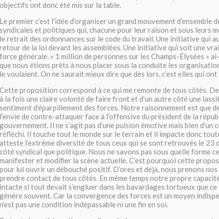
objectifs ont donc été mis sur la table.
Le premier c’est l’idée d’organiser un grand mouvement d’ensemble 
syndicales et politiques qui, chacune pour leur raison et sous leurs m
le retrait des ordonnances sur le code du travail. Une initiative qui au
retour de la loi devant les assemblées. Une initiative qui soit une v
force générale. « 1 million de personnes sur les Champs-Élysées » ai-j
que nous étions prêts à nous placer sous la conduite les organisation
le voulaient. On ne saurait mieux dire que dès lors, c’est elles qui ont 
Cette proposition correspond à ce qui me remonte de tous côtés. De
à la fois une claire volonté de faire front et d’un autre côté une lass
sentiment d’éparpillement des forces. Notre raisonnement est que d
l’envie de contre-attaquer face à l’offensive du président de la répub
gouvernement. Il ne s’agit pas d’une pulsion émotive mais bien d’un 
réfléchi. Il touche tout le monde sur le terrain et il impacte donc tout
atteste l’extrême diversité de tous ceux qui se sont retrouvés le 23 d
côté syndical que politique. Nous ne savons pas sous quelle forme c
manifester et modifier la scène actuelle. C’est pourquoi cette proposi
pour lui ouvrir un débouché positif. D’ores et déjà, nous prenons nos
prendre contact de tous côtés. En même temps notre propre capacité 
intacte si tout devait s’engluer dans les bavardages tortueux que ce
génère souvent. Car la convergence des forces est un moyen indispe
n’est pas une condition indépassable ni une fin en soi.