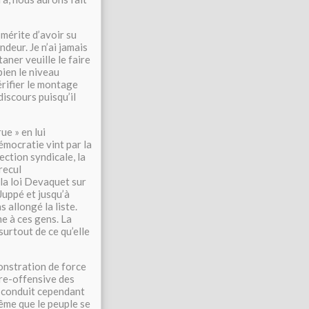
 mérite d’avoir su
eur. Je n’ai jamais
aner veuille le faire
bien le niveau
rifier le montage
iscours puisqu’il
ue » en lui
émocratie vint par la
section syndicale, la
recul
la loi Devaquet sur
 Juppé et jusqu’à
 allongé la liste.
me à ces gens. La
surtout de ce qu’elle
monstration de force
tre-offensive des
 conduit cependant
même que le peuple se