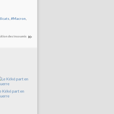
,
,
dicats
#Macron
sition des Insoumis
e Kéké part en
uerre