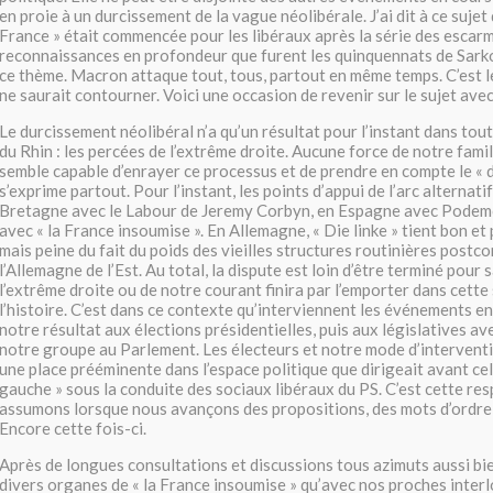
en proie à un durcissement de la vague néolibérale. J’ai dit à ce sujet 
France » était commencée pour les libéraux après la série des escar
reconnaissances en profondeur que furent les quinquennats de Sark
ce thème. Macron attaque tout, tous, partout en même temps. C’est le
ne saurait contourner. Voici une occasion de revenir sur le sujet avec
Le durcissement néolibéral n’a qu’un résultat pour l’instant dans tou
du Rhin : les percées de l’extrême droite. Aucune force de notre famil
semble capable d’enrayer ce processus et de prendre en compte le « 
s’exprime partout. Pour l’instant, les points d’appui de l’arc alternat
Bretagne avec le Labour de Jeremy Corbyn, en Espagne avec Podem
avec « la France insoumise ». En Allemagne, « Die linke » tient bon et
mais peine du fait du poids des vieilles structures routinières post
l’Allemagne de l’Est. Au total, la dispute est loin d’être terminé pour 
l’extrême droite ou de notre courant finira par l’emporter dans cett
l’histoire. C’est dans ce contexte qu’interviennent les événements en 
notre résultat aux élections présidentielles, puis aux législatives a
notre groupe au Parlement. Les électeurs et notre mode d’intervent
une place prééminente dans l’espace politique que dirigeait avant cela
gauche » sous la conduite des sociaux libéraux du PS. C’est cette re
assumons lorsque nous avançons des propositions, des mots d’ordre e
Encore cette fois-ci.
Après de longues consultations et discussions tous azimuts aussi bi
divers organes de « la France insoumise » qu’avec nos proches inter