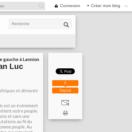
Connexion
+
Créer mon blog
ie gauche à Lannion
ean Luc
0
olitiques et démonte
Repost
ris est un événement
ontient notre peuple.
ons et sans une
tations au fil du
 comme peuple. Au