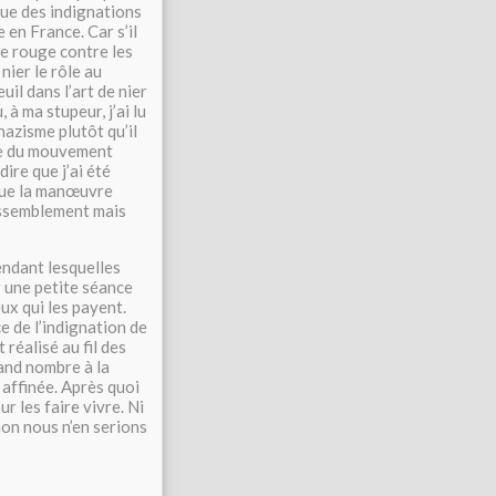
que des indignations
 en France. Car s’il
ée rouge contre les
ier le rôle au
il dans l’art de nier
 à ma stupeur, j’ai lu
nazisme plutôt qu’il
ire du mouvement
dire que j’ai été
 que la manœuvre
assemblement mais
endant lesquelles
r une petite séance
ux qui les payent.
ce de l’indignation de
 réalisé au fil des
rand nombre à la
 affinée. Après quoi
r les faire vivre. Ni
non nous n’en serions