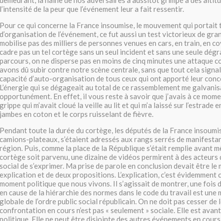
demeurant, la haine de nos adversaires a aussitôt grimpé à des altit
l’intensité de la peur que l’événement leur a fait ressentir.
Pour ce qui concerne la France insoumise, le mouvement qui portait t
d’organisation de l’événement, ce fut aussi un test victorieux de gr
mobilise pas des milliers de personnes venues en cars, en train, en c
cadre pas un tel cortège sans un seul incident et sans une seule dégr
parcours, on ne disperse pas en moins de cinq minutes une attaque 
avons dû subir contre notre scène centrale, sans que tout cela signa
capacité d’auto-organisation de tous ceux qui ont apporté leur conc
L’énergie qui se dégageait au total de ce rassemblement me galvanis
opportunément. En effet, il vous reste à savoir que j’avais à ce mom
grippe qui m’avait cloué la veille au lit et qui m’a laissé sur l’estrade 
jambes en coton et le corps ruisselant de fièvre.
Pendant toute la durée du cortège, les députés de la France insoumis
camions-plateaux, s’étaient adressés aux rangs serrés de manifesta
région. Puis, comme la place de la République s’était remplie avant 
cortège soit parvenu, une dizaine de vidéos permirent à des acteur
social de s’exprimer. Ma prise de parole en conclusion devait être l
explication et de deux propositions. L’explication, c’est évidemment c
moment politique que nous vivons. Il s’agissait de montrer, une fois d
en cause de la hiérarchie des normes dans le code du travail est une 
globale de l’ordre public social républicain. On ne doit pas cesser de l
confrontation en cours n’est pas « seulement » sociale. Elle est ava
politique. Elle ne peut être disjointe des autres événements en cour