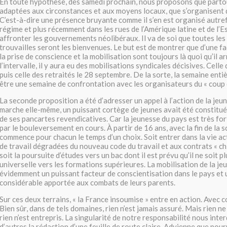
En toute hypothèse, dès samedi prochain, nous proposons que partou
adaptées aux circonstances et aux moyens locaux, que s’organisent d
C’est-à-dire une présence bruyante comme il s’en est organisé autref
régime et plus récemment dans les rues de l’Amérique latine et de l’
affronter les gouvernements néolibéraux. Il va de soi que toutes les i
trouvailles seront les bienvenues. Le but est de montrer que d’une fa
la prise de conscience et la mobilisation sont toujours là quoi qu’il a
l’intervalle, il y aura eu des mobilisations syndicales décisives. Celle
puis celle des retraités le 28 septembre. De la sorte, la semaine enti
être une semaine de confrontation avec les organisateurs du « coup d
La seconde proposition a été d’adresser un appel à l’action de la jeu
marche elle-même, un puissant cortège de jeunes avait été constitu
de ses pancartes revendicatives. Car la jeunesse du pays est très f
par le bouleversement en cours. À partir de 16 ans, avec la fin de la s
commence pour chacun le temps d’un choix. Soit entrer dans la vie ac
de travail dégradées du nouveau code du travail et aux contrats « chi
soit la poursuite d’études vers un bac dont il est prévu qu’il ne soit pl
universelle vers les formations supérieures. La mobilisation de la je
évidemment un puissant facteur de conscientisation dans le pays et 
considérable apportée aux combats de leurs parents.
Sur ces deux terrains, « la France insoumise » entre en action. Avec co
Bien sûr, dans de tels domaines, rien n’est jamais assuré. Mais rien ne
rien n’est entrepris. La singularité de notre responsabilité nous inter
d’autres la rédaction d’une feuille de route claire. Advienne que pour