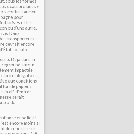
t, sous les formes
es « casserolades ».
ois contre l’ancien
Espagne pour
nitiatives et les
çon ou d’une autre,
rrive. Dans
 des transporteurs,
ère devrait encore
’État social ».
nesse. Déjà dans la
é, regroupé autour
ortement impactée
colarité obligatoire,
tive aux conditions
ffon de papier »,
us la clé d’entrée
unesse serait
une aide
nfiance et solidité.
 l’est encore moins si
dit de reporter sur
ra, nous aurons fait