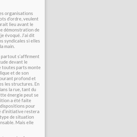
des organisations
ots d’ordre, veulent
rait lieu avant le
raie démonstration de
e évoqué. J’ai dit
s syndicales si elles
la main.
 partout s’affirment
itude devant le
e toutes parts monte
lique et de son
courant profond et
es les structures. En
ans la rue, tant du
ette énergie peut se
tion a été faite
 dispositions pour
d’initiative restera
 type de situation
nsable. Mais elle