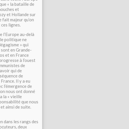
que « la bataille de
mouches et
ozy et Hollande sur
 fait majeur qu’on
 ces lignes.
te l’Europe au-delà
le politique ne
dégagisme » qui
if sont en Grande-
os et en France
 progresse à l’ouest
communistes de
savoir qui de
e séquence de
France. Il y a eu
vec l’émergence de
ion nous ont donné
 la « vieille
sponsabilité que nous
t ainsi de suite.
en dans les rangs des
locuteurs, deux