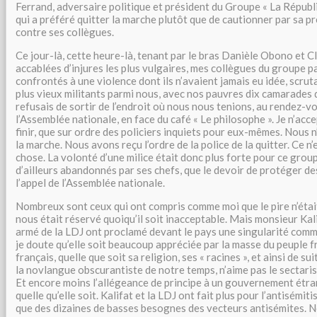
Ferrand, adversaire politique et président du Groupe « La Répub
qui a préféré quitter la marche plutôt que de cautionner par sa p
contre ses collègues.
Ce jour-là, cette heure-là, tenant par le bras Danièle Obono et 
accablées d’injures les plus vulgaires, mes collègues du groupe 
confrontés à une violence dont ils n’avaient jamais eu idée, scrut
plus vieux militants parmi nous, avec nos pauvres dix camarades d
refusais de sortir de l’endroit où nous nous tenions, au rendez-v
l’Assemblée nationale, en face du café « Le philosophe ». Je n’acce
finir, que sur ordre des policiers inquiets pour eux-mêmes. Nous 
la marche. Nous avons reçu l’ordre de la police de la quitter. Ce n
chose. La volonté d’une milice était donc plus forte pour ce group
d’ailleurs abandonnés par ses chefs, que le devoir de protéger d
l’appel de l’Assemblée nationale.
Nombreux sont ceux qui ont compris comme moi que le pire n’était
nous était réservé quoiqu’il soit inacceptable. Mais monsieur Kali
armé de la LDJ ont proclamé devant le pays une singularité comm
je doute qu’elle soit beaucoup appréciée par la masse du peuple f
français, quelle que soit sa religion, ses « racines », et ainsi de s
la novlangue obscurantiste de notre temps, n’aime pas le sectar
Et encore moins l’allégeance de principe à un gouvernement étran
quelle qu’elle soit. Kalifat et la LDJ ont fait plus pour l’antisémi
que des dizaines de basses besognes des vecteurs antisémites. N