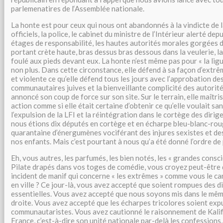
parlemenatires de l‘Assemblée nationale.
La honte est pour ceux qui nous ont abandonnés à la vindicte de l
officiels, la police, le cabinet du ministre de l’Intérieur alerté dep
étages de responsabilité, les hautes autorités morales gorgées 
portant crète haute, bras dessus bras dessous dans la veulerie, l
foulé aux pieds devant eux. La honte n’est même pas pour « la ligu
non plus. Dans cette circonstance, elle défend à sa façon d’extrê
et violente ce qu’elle défend tous les jours avec l’approbation des
communautaires juives et la bienveillante complicité des autorités
annoncé son coup de force sur son site. Sur le terrain, elle maîtr
action comme si elle était certaine d’obtenir ce qu’elle voulait san
l’expulsion de la LFI et la réintégration dans le cortège des diri
nous étions dix députés en cortège et en écharpe bleu-blanc-rou
quarantaine d’énergumènes vociférant des injures sexistes et de
nos enfants. Mais c’est pourtant à nous qu’a été donné l’ordre de 
Eh, vous autres, les parfumés, les bien notés, les « grandes consc
Pilate drapés dans vos toges de comédie, vous croyez peut-être q
incident de manif qui concerne « les extrêmes » comme vous le c
en ville ? Ce jour-là, vous avez accepté que soient rompues des 
essentielles. Vous avez accepté que nous soyons mis dans le mêm
droite. Vous avez accepté que les écharpes tricolores soient exp
communautaristes. Vous avez cautionné le raisonnement de Kalifa
France, c’est-à-dire son unité nationale par-delà les confessions, 