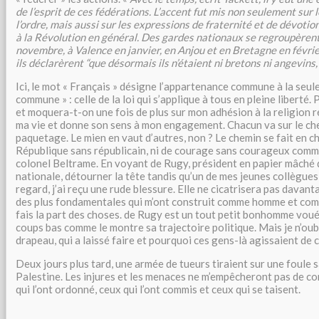
de l’esprit de ces fédérations. L’accent fut mis non seulement sur l
l’ordre, mais aussi sur les expressions de fraternité et de dévotio
à la Révolution en général. Des gardes nationaux se regroupèren
novembre, à Valence en janvier, en Anjou et en Bretagne en févrie
ils déclarèrent “que désormais ils n’étaient ni bretons ni angevins
Ici, le mot « Français » désigne l’appartenance commune à la seu
commune » : celle de la loi qui s’applique à tous en pleine liberté
et moquera-t-on une fois de plus sur mon adhésion à la religion r
ma vie et donne son sens à mon engagement. Chacun va sur le c
paquetage. Le mien en vaut d’autres, non ? Le chemin se fait en che
République sans républicain, ni de courage sans courageux comme
colonel Beltrame. En voyant de Rugy, président en papier mâché 
nationale, détourner la tête tandis qu’un de mes jeunes collègues 
regard, j’ai reçu une rude blessure. Elle ne cicatrisera pas davan
des plus fondamentales qui m’ont construit comme homme et com
fais la part des choses. de Rugy est un tout petit bonhomme voué
coups bas comme le montre sa trajectoire politique. Mais je n’oubl
drapeau, qui a laissé faire et pourquoi ces gens-là agissaient de 
Deux jours plus tard, une armée de tueurs tiraient sur une foule 
Palestine. Les injures et les menaces ne m’empêcheront pas de c
qui l’ont ordonné, ceux qui l’ont commis et ceux qui se taisent.