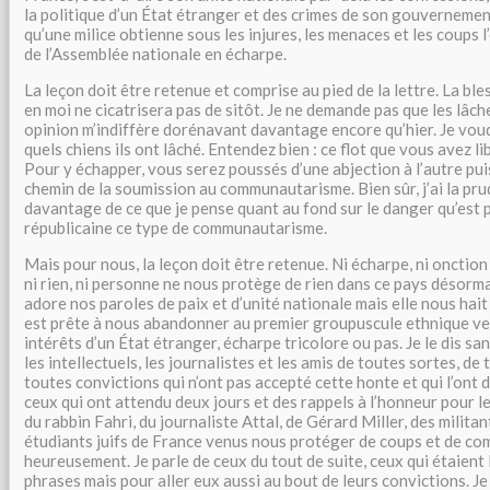
la politique d’un État étranger et des crimes de son gouverneme
qu’une milice obtienne sous les injures, les menaces et les coups 
de l’Assemblée nationale en écharpe.
La leçon doit être retenue et comprise au pied de la lettre. La ble
en moi ne cicatrisera pas de sitôt. Je ne demande pas que les lâch
opinion m’indiffère dorénavant davantage encore qu’hier. Je vou
quels chiens ils ont lâché. Entendez bien : ce flot que vous avez lib
Pour y échapper, vous serez poussés d’une abjection à l’autre pui
chemin de la soumission au communautarisme. Bien sûr, j’ai la pru
davantage de ce que je pense quant au fond sur le danger qu’est p
républicaine ce type de communautarisme.
Mais pour nous, la leçon doit être retenue. Ni écharpe, ni onction
ni rien, ni personne ne nous protège de rien dans ce pays désorm
adore nos paroles de paix et d’unité nationale mais elle nous hai
est prête à nous abandonner au premier groupuscule ethnique ve
intérêts d’un État étranger, écharpe tricolore ou pas. Je le dis sa
les intellectuels, les journalistes et les amis de toutes sortes, de 
toutes convictions qui n’ont pas accepté cette honte et qui l’ont di
ceux qui ont attendu deux jours et des rappels à l’honneur pour le
du rabbin Fahri, du journaliste Attal, de Gérard Miller, des militan
étudiants juifs de France venus nous protéger de coups et de co
heureusement. Je parle de ceux du tout de suite, ceux qui étaient 
phrases mais pour aller eux aussi au bout de leurs convictions. Je