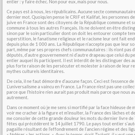
entier : y faire échec. Non pour eux, mais pour nous.
Ce pays est à nous, les républicains. Aucune secte communautaire 
dernier mot. Quoiqu’en pense le CRIF et Kalifat, les personnes de
juive en France sont des citoyens de la République commune et son
commune à tous les autres Français. Ils ne doivent en être distin
sinon par le soin particulier dont on doit les entourer compte ten
superstition, le fanatisme religieux et le racisme leur ont fait end
depuis plus de 1 000 ans. La République n’accepte pas que leur so
part, même par ses propres chefs communautaires : ils n’ont pas d’
députés, d’autre gouvernement ni d’autre drapeau que celui du pe
entier auquel ils participent. Il est interdit de les distinguer des
plus forte raison de les persécuter et molester à raison de leur re
mythes culturels identitaires.
De cela, il ne faut démordre d’aucune façon. Ceci est l’essence de
L’universalisme a vaincu en France. La France n’est pas une colle
parce que l’histoire n’en aurait pas produit mais parce que nous av
autrement.
Dans ce moment où je me sens si mortifié par la face hideuse de 
voir me cracher à la figure et m’insulter, la France des lâches et de
me consoler de cette grande douleur les mots du dernier livre de
fêtes qui précédèrent le 14 juillet 1790. Le pays tout entier s’au
pagaille résultant de l’effondrement de l’ancien régime et des li
« fédérer » les actions. «
Avec le temps, écrit Tackett, il y eut une