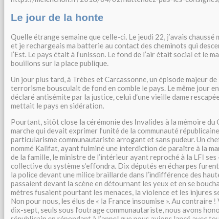
Le jour de la honte
Quelle étrange semaine que celle-ci. Le jeudi 22, j’avais chaussé 
et je rechargeais ma batterie au contact des cheminots qui desce
l’Est. Le pays était à l’unisson. Le fond de l’air était social et le 
bouillons sur la place publique.
Un jour plus tard, à Trèbes et Carcassonne, un épisode majeur de 
terrorisme bousculait de fond en comble le pays. Le même jour en
déclaré antisémite par la justice, celui d’une vieille dame rescapé
mettait le pays en sidération.
Pourtant, sitôt close la cérémonie des Invalides à la mémoire du 
marche qui devait exprimer l’unité de la communauté républicaine
particularisme communautariste arrogant et sans pudeur. Un ch
nommé Kalifat, ayant fulminé une interdiction de paraître à la ma
de la famille, le ministre de l’intérieur ayant reproché à la LFI ses
collective du système s’effondra. Dix députés en écharpes furent 
la police devant une milice braillarde dans l’indifférence des haut
passaient devant la scène en détournant les yeux et en se bouchant
mètres fusaient pourtant les menaces, la violence et les injures s
Non pour nous, les élus de « la France insoumise ». Au contraire !
dix-sept, seuls sous l’outrage communautariste, nous avons hon
républicain en répondant à l’appel que nous avions lancé avec to