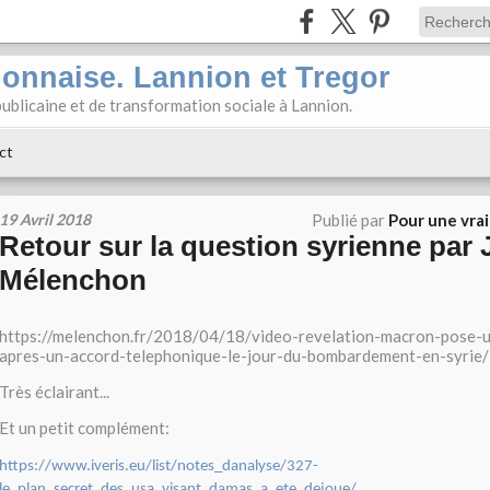
ionnaise. Lannion et Tregor
ublicaine et de transformation sociale à Lannion.
ct
19 Avril 2018
Publié par
Pour une vra
Retour sur la question syrienne par
Mélenchon
https://melenchon.fr/2018/04/18/video-revelation-macron-pose-u
apres-un-accord-telephonique-le-jour-du-bombardement-en-syrie/
Très éclairant...
Et un petit complément:
https://www.iveris.eu/list/notes_danalyse/327-
le_plan_secret_des_usa_visant_damas_a_ete_dejoue/