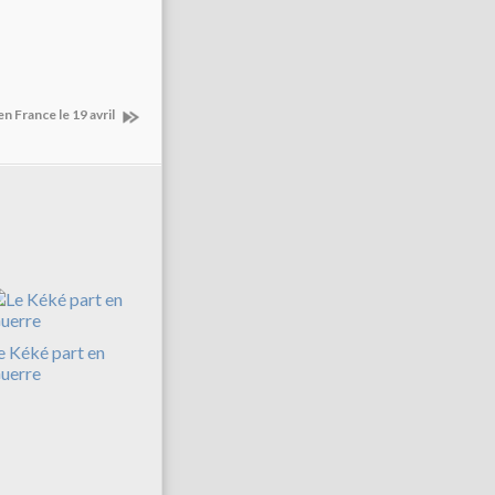
n France le 19 avril
e Kéké part en
uerre