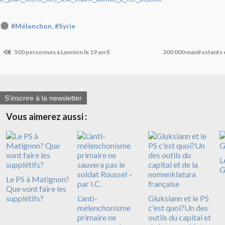
,
#Mélenchon
#Syrie
500 personnes à Lannion le 19 avril
300 000 manifestants e
S'inscrire à la newsletter
Vous aimerez aussi :
L
G
Le PS à Matignon?
Que vont faire les
supplétifs?
L’anti-
Glukslann et le PS
mélenchonisme
c'est quoi?Un des
primaire ne
outils du capital et