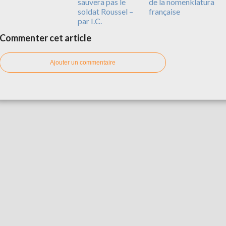
sauvera pas le
de la nomenklatura
soldat Roussel –
française
par I.C.
Commenter cet article
Ajouter un commentaire