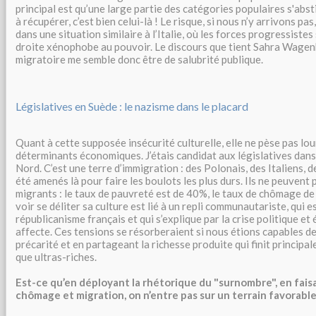
principal est qu’une large partie des catégories populaires s'abstie
à récupérer, c’est bien celui-là ! Le risque, si nous n’y arrivons pa
dans une situation similaire à l’Italie, où les forces progressistes
droite xénophobe au pouvoir. Le discours que tient Sahra Wagen
migratoire me semble donc être de salubrité publique.
Législatives en Suède : le nazisme dans le placard
Quant à cette supposée insécurité culturelle, elle ne pèse pas lou
déterminants économiques. J’étais candidat aux législatives dans 
Nord. C’est une terre d’immigration : des Polonais, des Italiens, 
été amenés là pour faire les boulots les plus durs. Ils ne peuvent p
migrants : le taux de pauvreté est de 40%, le taux de chômage de
voir se déliter sa culture est lié à un repli communautariste, qui e
républicanisme français et qui s’explique par la crise politique e
affecte. Ces tensions se résorberaient si nous étions capables de
précarité et en partageant la richesse produite qui finit principa
que ultras-riches.
Est-ce qu’en déployant la rhétorique du "surnombre", en faisa
chômage et migration, on n’entre pas sur un terrain favorable 