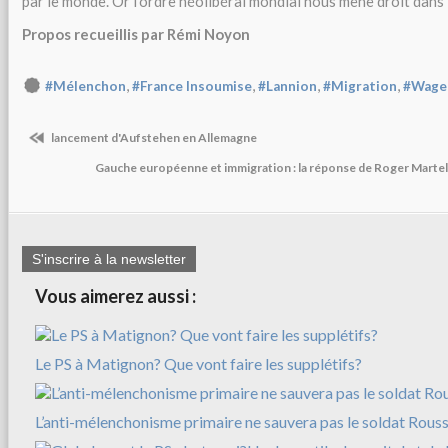
par le monde. Or l’ordre néolibéral mondial nous mène droit dans 
Propos recueillis par Rémi Noyon
,
,
,
,
#Mélenchon
#France Insoumise
#Lannion
#Migration
#Wage
lancement d'Aufstehen en Allemagne
Gauche européenne et immigration : la réponse de Roger Martel
S'inscrire à la newsletter
Vous aimerez aussi :
Le PS à Matignon? Que vont faire les supplétifs?
L’anti-mélenchonisme primaire ne sauvera pas le soldat Rousse