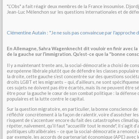
"L’Obs" a fait réagir deux membres de la France insoumise. Djord
Jean-Luc Mélenchon sur les questions internationales et de défe
Clémentine Autain : "Je ne suis pas convaincue par l'approch
En Allemagne, Sahra Wagenknecht dit vouloir en finir avec l
de la gauche sur l’immigration. Qu’est-ce que la "bonne cons
Il y a maintenant trente ans, la social-démocratie a choisi de cons
européenne libérale plutôt que de défendre les classes populaire
la droite, cette gauche s’est concentrée sur des questions sociéta
droits LGBT et les migrants – qui, d’ailleurs, ne sont spécifiqueme
ces sujets ne doivent pas être écartés, mais ils ne peuvent être s
être pour la gauche le cœur de son combat politique : la défense 
populaires et la lutte contre le capital.
Sur la question migratoire, en particulier, la bonne conscience 
réfléchir concrètement à la façon de ralentir, voire d’assécher les
risquent de s’accentuer encore du fait des catastrophes climatiq
répéter, naïvement, qu’il faut "accueillir tout le monde", il s’agit d’
politiques ultralibérales – ce que la social-démocratie a renoncé 
par exemple, les accords de partenariat économique (APE) avec le