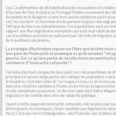
Oui. Ce phénomène de déstabilisation des économies est visible e
d’Europe de l’Est, la Grèce, le Portugal l’Italie connaissent des dé
Roumanie et la Bulgarie voient leurs jeunes médecins partir pour
Les "no-borders" et l'extrême droite parlent toujours des migrant
l’Afrique du Nord ou subsaharienne. Ces populations sont en réal
rapport aux flux migratoires européens qui sont le produit du du
Les travailleurs polonais ne subissent pas l’arrivée de migrants af
de travailleurs ukrainiens...
La stratégie d’Aufstehen repose sur l’idée que les électeurs
leur peur de l’insécurité économique et qu’ils seraient "récup
gauche. Est-ce qu’une partie de ces électeurs ne manifeste
sentiment d’"insécurité culturelle" ?
Certains électeurs de gauche basculent vers les populismes de dr
principal est qu’une large partie des catégories populaires s'abstie
à récupérer, c’est bien celui-là ! Le risque, si nous n’y arrivons pa
dans une situation similaire à l’Italie, où les forces progressistes
droite xénophobe au pouvoir. Le discours que tient Sahra Wagen
migratoire me semble donc être de salubrité publique.
Quant à cette supposée insécurité culturelle, elle ne pèse pas lou
déterminants économiques. J’étais candidat aux législatives dans 
Nord. C’est une terre d’immigration : des Polonais, des Italiens, 