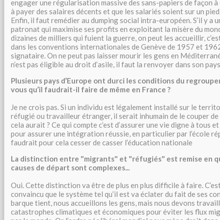
engager une régularisation massive des sans-papiers de façon à
à payer des salaires décents et que les salariés soient sur un pied d
Enfin, il faut remédier au dumping social intra-européen. S’il y a un 
patronat qui maximise ses profits en exploitant la misère du mo
dizaines de milliers qui fuient la guerre, on peut les accueillir, c’es
dans les conventions internationales de Genève de 1957 et 1962
signataire. On ne peut pas laisser mourir les gens en Méditerran
n’est pas éligible au droit d’asile, il faut la renvoyer dans son pa
Plusieurs pays d’Europe ont durci les conditions du regroupe
vous qu’il faudrait-il faire de même en France ?
Je ne crois pas. Si un individu est légalement installé sur le territo
réfugié ou travailleur étranger, il serait inhumain de le couper de
cela aurait ? Ce qui compte c’est d’assurer une vie digne à tous 
pour assurer une intégration réussie, en particulier par l’école rép
faudrait pour cela cesser de casser l’éducation nationale
La distinction entre "migrants" et "réfugiés" est remise en q
causes de départ sont complexes...
Oui. Cette distinction va être de plus en plus difficile à faire. C’es
convaincu que le système tel qu’il est va éclater du fait de ses co
barque tient, nous accueillons les gens, mais nous devons travaille
catastrophes climatiques et économiques pour éviter les flux mig