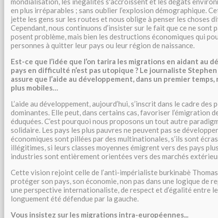
mondialisation, les inégalités s'accroissent et les dégâts envir
en plus irréparables ; sans oublier l’explosion démographique. 
jette les gens sur les routes et nous oblige à penser les choses 
Cependant, nous continuons d’insister sur le fait que ce ne sont p
posent problème, mais bien les destructions économiques qui pou
personnes à quitter leur pays ou leur région de naissance.
Est-ce que l’idée que l’on tarira les migrations en aidant au
pays en difficulté n’est pas utopique ? Le journaliste Stephen
assure que l’aide au développement, dans un premier temps, 
plus mobiles…
L’aide au développement, aujourd’hui, s’inscrit dans le cadre des
dominantes. Elle peut, dans certains cas, favoriser l’émigration d
éduquées. C’est pourquoi nous proposons un tout autre paradigm
solidaire. Les pays les plus pauvres ne peuvent pas se développer 
économiques sont pillées par des multinationales, s’ils sont écras
illégitimes, si leurs classes moyennes émigrent vers des pays plus 
industries sont entièrement orientées vers des marchés extérieu
Cette vision rejoint celle de l’anti-impérialiste burkinabè Thomas 
protéger son pays, son économie, non pas dans une logique de rep
une perspective internationaliste, de respect et d’égalité entre le
longuement été défendue par la gauche.
Vous insistez sur les migrations intra-européennes...