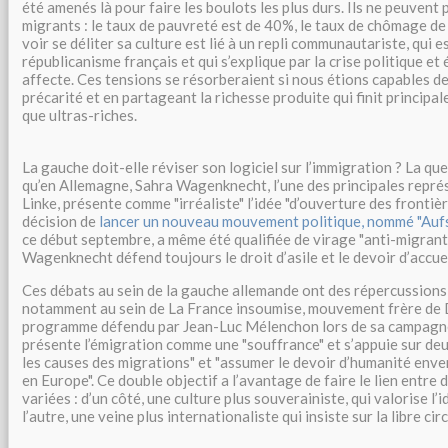
été amenés là pour faire les boulots les plus durs. Ils ne peuvent p
migrants : le taux de pauvreté est de 40%, le taux de chômage de
voir se déliter sa culture est lié à un repli communautariste, qui e
républicanisme français et qui s’explique par la crise politique e
affecte. Ces tensions se résorberaient si nous étions capables de
précarité et en partageant la richesse produite qui finit principa
que ultras-riches.
La gauche doit-elle réviser son logiciel sur l’immigration ? La qu
qu’en Allemagne, Sahra Wagenknecht, l’une des principales repré
Linke, présente comme "irréaliste" l’idée "d’ouverture des frontièr
décision de
lancer un nouveau mouvement politique, nommé "Auf
ce début septembre, a même été qualifiée de virage "anti-migrants
Wagenknecht défend toujours le droit d’asile et le devoir d’accueil
Ces débats au sein de la gauche allemande ont des répercussions
notamment au sein de La France insoumise, mouvement frère de D
programme défendu par Jean-Luc Mélenchon lors de sa campagne 
présente l’émigration comme une "souffrance" et s’appuie sur deux 
les causes des migrations" et "assumer le devoir d’humanité enver
en Europe". Ce double objectif a l’avantage de faire le lien entre 
variées : d’un côté, une culture plus souverainiste, qui valorise l’
l’autre, une veine plus internationaliste qui insiste sur la libre ci