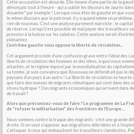
Cette accusation est absurde. Elle émane d’une partie de la gauche
dénonçais tout à l’heure - qui a oublié les discours de Jaurès dans
douanier" par exemple ! Lorsque vous êtes de gauche et que vous
le même discours que le patronat, il y a quand même un problème
rien de nouveau. C’est une analyse purement marxiste : le capita
de réserve. Lorsqu’il est possible de mal payer des travailleurs san
pression à la baisse sur les salaires. Cette analyse serait d’extrê
plaisantez.
L’extrême gauche vous oppose la liberté de circulation...
Cet argument procède d’une confusion grave entre l’idéal des Lum
liberté de circulation des hommes et des idées, à quoi nous so
attachés, et le régime imposé par la mondialisation du capitalisme.
sa tombe, je suis convaincu que Rousseau ne défendrait pas le d
paysans d’un pays à un autre ! La liberté de circulation se heurte à
que faire des masses de migrants climatiques qui vont dans des 
stress hydrique ? Des migrants économiques qui arrivent dans des
de travail ?
Alors que préconisez-vous de faire ? Le programme de La Fra
de "refuser la militarisation" des frontières de l’Europe…
Nous sommes contre la traque des migrants : c’est une grande di
droite. Si on veut s’opposer aux migrations débridées et à l’exploit
s’attaquer à ceux qui embauchent les travailleurs clandestins. Par a