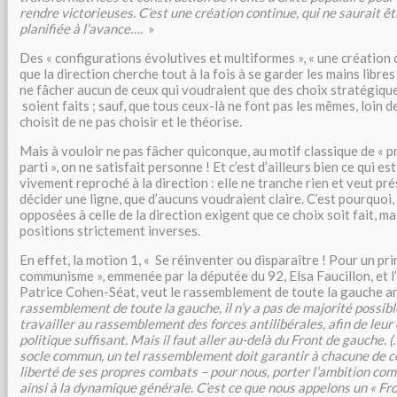
rendre victorieuses. C’est une création continue, qui ne saurait ê
planifiée à l’avance….
»
Des « configurations évolutives et multiformes », « une création c
que la direction cherche tout à la fois à se garder les mains libres 
ne fâcher aucun de ceux qui voudraient que des choix stratégique
soient faits ; sauf, que tous ceux-là ne font pas les mêmes, loin de 
choisit de ne pas choisir et le théorise.
Mais à vouloir ne pas fâcher quiconque, au motif classique de « pr
parti », on ne satisfait personne ! Et c’est d’ailleurs bien ce qui es
vivement reproché à la direction : elle ne tranche rien et veut pr
décider une ligne, que d’aucuns voudraient claire. C’est pourquoi
opposées à celle de la direction exigent que ce choix soit fait, ma
positions strictement inverses.
En effet, la motion 1, « Se réinventer ou disparaître ! Pour un pr
communisme », emmenée par la députée du 92, Elsa Faucillon, et l
Patrice Cohen-Séat, veut le rassemblement de toute la gauche ant
rassemblement de toute la gauche, il n’y a pas de majorité possible
travailler au rassemblement des forces antilibérales, afin de leur
politique suffisant. Mais il faut aller au-delà du Front de gauche. 
socle commun, un tel rassemblement doit garantir à chacune de c
liberté de ses propres combats – pour nous, porter l’ambition co
ainsi à la dynamique générale. C’est ce que nous appelons un « Fr