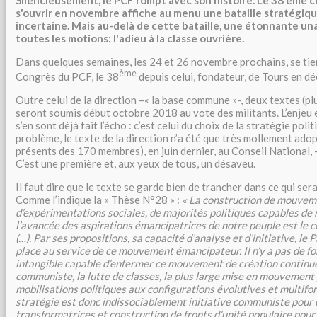
Silencieusement, le PCF rompt avec son histoire. Le 38 ème c
s'ouvrir en novembre affiche au menu une bataille stratégiqu
incertaine. Mais au-delà de cette bataille, une étonnante u
toutes les motions: l'adieu à la classe ouvrière.
Dans quelques semaines, les 24 et 26 novembre prochains, se tie
ème
Congrès du PCF, le 38
depuis celui, fondateur, de Tours en 
Outre celui de la direction –« la base commune »-, deux textes (plu
seront soumis début octobre 2018 au vote des militants. L’enjeu 
s’en sont déjà fait l’écho : c’est celui du choix de la stratégie poli
problème, le texte de la direction n’a été que très mollement adop
présents des 170 membres), en juin dernier, au Conseil National, -
C’est une première et, aux yeux de tous, un désaveu.
Il faut dire que le texte se garde bien de trancher dans ce qui sera
Comme l’indique la « Thèse N°28 » :
«
La construction de mouveme
d’expérimentations sociales, de majorités politiques capables de
l’avancée des aspirations émancipatrices de notre peuple est le 
(…). Par ses propositions, sa capacité d’analyse et d’initiative, le
place au service de ce mouvement émancipateur. Il n’y a pas de fo
intangible capable d’enfermer ce mouvement de création continu
communiste, la lutte de classes, la plus large mise en mouvement
mobilisations politiques aux configurations évolutives et multifo
stratégie est donc indissociablement initiative communiste pour 
transformatrices et construction de fronts d’unité populaire pour 