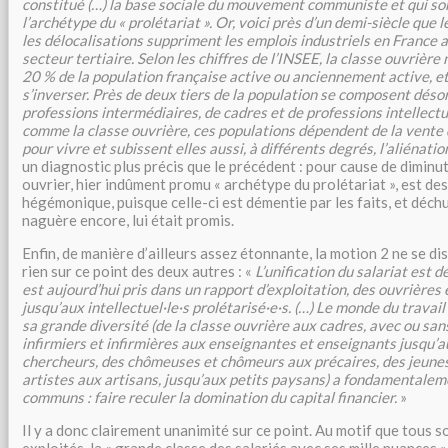
constitué (…) la base sociale du mouvement communiste et qui so
l’archétype du « prolétariat ». Or, voici près d’un demi-siècle que 
les délocalisations suppriment les emplois industriels en France au
secteur tertiaire. Selon les chiffres de l’INSEE, la classe ouvrière
20 % de la population française active ou anciennement active, et
s’inverser. Près de deux tiers de la population se composent déso
professions intermédiaires, de cadres et de professions intellectu
comme la classe ouvrière, ces populations dépendent de la vente d
pour vivre et subissent elles aussi, à différents degrés, l’aliénation
un diagnostic plus précis que le précédent : pour cause de diminut
ouvrier, hier indûment promu « archétype du prolétariat », est des
hégémonique, puisque celle-ci est démentie par les faits, et déchu
naguère encore, lui était promis.
Enfin, de manière d’ailleurs assez étonnante, la motion 2 ne se di
rien sur ce point des deux autres : «
L’unification du salariat est dé
est aujourd’hui pris dans un rapport d’exploitation, des ouvrières
jusqu’aux intellectuel·le·s prolétarisé·e·s. (…)
Le monde du travail 
sa grande diversité (de la classe ouvrière aux cadres, avec ou san
infirmiers et infirmières aux enseignantes et enseignants jusqu’
chercheurs, des chômeuses et chômeurs aux précaires, des jeunes 
artistes aux artisans, jusqu’aux petits paysans) a fondamentalem
communs : faire reculer la domination du capital financier.
»
Il y a donc clairement unanimité sur ce point. Au motif que tous