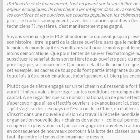
d’efficacité et de financement, tout en jouant sur la sensibilité d
enjeux écologiques. Ils cherchent à les intégrer dans un rassembl
les ouvrières et les ouvriers, les couches populaires, les chômeus
gros, -je traduis sauvagement-, avec les « salariés qualifiés » (les 
techniciens ??, mystère), c’est manifestement pas gagné.
Soyons sérieux. Que le PCF abandonne ce qui avait jusqu’à présent
son histoire : être le parti de la classe ouvrière, sans que le moi
le moins du monde agité ses militants fait pour le moins problème
moins démocratique. Que pour tenter de sauver l’eschatologie ma
substituer le salariat dans son entièreté aux ouvriers peut, du moi
pure logique, se comprendre. Que pour cela il faille admettre que
cet exemple, les cadres de tous poils font partie intégrante du 
toutefois à être problématique, théoriquement et, bien plus enco
Plutôt que de s’être engagé sur un tel chemin qui ressemble fort 
aurait-il mieux valu s’interroger sur les conditions contemporain
capital. A ne regarder que son nombril national, on ne peut effe
s’apercevoir que si les effectifs ouvriers s’évanouissent ici, c’est
–qu’il s’agisse des « ex pays de l’Est » ou de la Chine, ou d’ailleur
s’inscrit dans une nouvelle division du travail à l’échelle mondial
organisation nouvelle des « chaînes de valeur » ; celle qui permet 
récupérer la plus-value ici. Que ceci engage de nouvelles fractur
en conséquence de nouveaux contours à la lutte des classes para
faut-il prendre le temps d’en examiner le dessin.