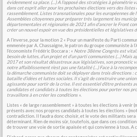
évidemment sa place. (…) A l’opposé des stratégies à géométrie v
dans cet esprit aller pour les prochaines élections vers des listes 
rassemblement. Listes transnationales pour les européennes de l
Assemblées citoyennes pour préparer très largement les municipa
départementales et régionales de 2021 afin d’ancrer le Front co
créer un nouvel espoir en vue des présidentielles et législatives 
A l’inverse, pour la motion 2 « Pour un manifeste du Parti commun
emmenée par A. Chassaigne, le patron du groupe communiste à l’
l’économiste Frédéric Boccara : «
Notre 38ème Congrès est vital. 
besoin de luttes, d’un projet et d’un parti communistes (…) Mais 
2017 et son résultat désastreux aux législatives, son pronostic vi
notre affaiblissement n’est pas une fatalité (…) Face à la recompos
la démarche communiste doit se déployer dans trois directions : c
bataille d’idées et luttes sociales. Il s’agit de construire une unio
agissante pour sortir de la crise. Il est essentiel d’être présents 
candidates et candidats à toutes les élections pour porter nos pro
travaillons à en créer les conditions ».
Listes « de large rassemblement » à toutes les élections à venir (
présents avec nos propres candidats à toutes les élections » (mot
contradiction. Il faudra donc choisir, et le vote des militants se
déterminant. Rien de moins sûr, toutefois, que dans ces conditio
de trouver une voie de sortie apaisée et qui convienne à tous. A 