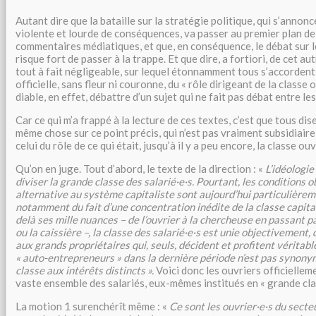
Autant dire que la bataille sur la stratégie politique, qui s’anno
violente et lourde de conséquences, va passer au premier plan de
commentaires médiatiques, et que, en conséquence, le débat sur 
risque fort de passer à la trappe. Et que dire, a fortiori, de cet au
tout à fait négligeable, sur lequel étonnamment tous s’accordent :
officielle, sans fleur ni couronne, du « rôle dirigeant de la classe
diable, en effet, débattre d’un sujet qui ne fait pas débat entre le
Car ce qui m’a frappé à la lecture de ces textes, c’est que tous di
même chose sur ce point précis, qui n’est pas vraiment subsidiair
celui du rôle de ce qui était, jusqu’à il y a peu encore, la classe ouv
Qu’on en juge. Tout d’abord, le texte de la direction : «
L’idéologi
diviser la grande classe des salarié·e·s. Pourtant, les conditions 
alternative au système capitaliste sont aujourd’hui particulièrem
notamment du fait d’une concentration inédite de la classe capitali
delà ses mille nuances – de l’ouvrier à la chercheuse en passant p
ou la caissière –, la classe des salarié·e·s est unie objectivement
aux grands propriétaires qui, seuls, décident et profitent vérita
« auto-entrepreneurs » dans la dernière période n’est pas synony
classe aux intérêts distincts ».
Voici donc les ouvriers officiellem
vaste ensemble des salariés, eux-mêmes institués en « grande clas
La motion 1 surenchérît même : «
Ce sont les ouvrier·e·s du secteu