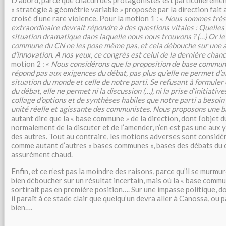
D’abord, parce que chacun des protagonistes est particulièremen
« stratégie à géométrie variable » proposée par la direction fait ai
croisé d’une rare violence. Pour la motion 1 : «
Nous sommes très 
extraordinaire devrait répondre à des questions vitales :
Quelles 
situation dramatique dans laquelle nous nous trouvons ? (…)
Or le
commune du CN ne les pose même pas, et cela débouche sur une a
d’innovation. A nos yeux, ce congrès est celui de la dernière chanc
motion 2 : «
Nous considérons que la proposition de base commune
répond pas aux exigences du débat, pas plus qu’elle ne permet d’
situation du monde et celle de notre parti. Se refusant à formuler
du débat, elle ne permet ni la discussion (…), ni la prise d’initiatives.
collage d’options et de synthèses habiles que notre parti a besoin
unité réelle et agissante des communistes. Nous proposons une
autant dire que la « base commune » de la direction, dont l’objet 
normalement de la discuter et de l’amender, n’en est pas une aux 
des autres. Tout au contraire, les motions adverses sont considé
comme autant d’autres « bases communes », bases des débats du c
assurément chaud.
Enfin, et ce n’est pas la moindre des raisons, parce qu’il se murmu
bien déboucher sur un résultat incertain, mais où la « base commun
sortirait pas en première position…. Sur une impasse politique, do
il paraît à ce stade clair que quelqu’un devra aller à Canossa, ou 
bien….