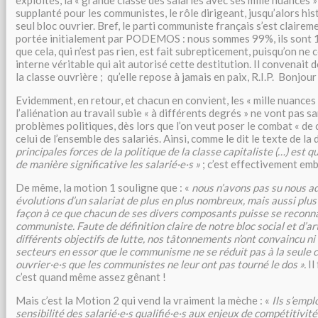
exploités, la « grande classe des salariés avec ses mille nuances 
supplanté pour les communistes, le rôle dirigeant, jusqu’alors h
seul bloc ouvrier. Bref, le parti communiste français s’est clairem
portée initialement par PODEMOS : nous sommes 99%, ils sont 1%
que cela, qui n’est pas rien, est fait subrepticement, puisqu’on ne
interne véritable qui ait autorisé cette destitution. Il convenait d
la classe ouvrière ; qu’elle repose à jamais en paix, R.I.P. Bonjour 
Evidemment, en retour, et chacun en convient, les « mille nuances
l’aliénation au travail subie « à différents degrés » ne vont pas s
problèmes politiques, dès lors que l’on veut poser le combat « de 
celui de l’ensemble des salariés. Ainsi, comme le dit le texte de la d
principales forces de la politique de la classe capitaliste (…) est qu
de manière significative les salarié·e·s »
; c’est effectivement emb
De même, la motion 1 souligne que : «
nous n’avons pas su nous a
évolutions d’un salariat de plus en plus nombreux, mais aussi plus s
façon à ce que chacun de ses divers composants puisse se reconna
communiste. Faute de définition claire de notre bloc social et d’ar
différents objectifs de lutte, nos tâtonnements n’ont convaincu ni 
secteurs en essor que le communisme ne se réduit pas à la seule cl
ouvrier·e·s que les communistes ne leur ont pas tourné le dos ».
Il
c’est quand même assez gênant !
Mais c’est la Motion 2 qui vend la vraiment la mèche : «
Ils s’empl
sensibilité des salarié·e·s qualifié·e·s aux enjeux de compétitivit