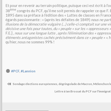
Et pour en revenir au terrain politique, puisque ceci est écrit à l
ème
38
congrès du PCF, qu’il me soit permis de rappeler ce que F. 
1895 dans sa préface à l’édition des « Luttes de classes en France
égards passionnante : « (après les défaites de 1849)
nous ne part
illusions de la démocratie vulgaire (…) celle-ci comptait sur une v
décisive une fois pour toutes, du « peuple » sur les « oppresseurs 
F.E.]
, nous sur une longue lutte , après l’élimination des « oppresse
éléments antagonistes cachés précisément dans ce « peuple » ».
N
qu’hier, nous ne sommes 99% !
,
#PCF
#Lannion
Sondage élections européennes, dégringolade de Macron, Mélenchon le
Lettre à Ian Brossat du PCF sur l'immigr