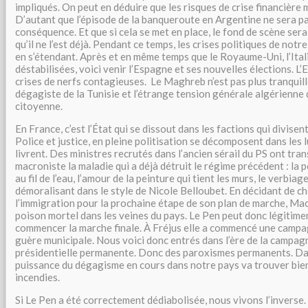
impliqués. On peut en déduire que les risques de crise financière 
D’autant que l’épisode de la banqueroute en Argentine ne sera p
conséquence. Et que si cela se met en place, le fond de scène sera
qu’il ne l’est déjà. Pendant ce temps, les crises politiques de not
en s’étendant. Après et en même temps que le Royaume-Uni, l’Ital
déstabilisées, voici venir l’Espagne et ses nouvelles élections. L
crises de nerfs contagieuses. Le Maghreb n’est pas plus tranquille
dégagiste de la Tunisie et l’étrange tension générale algérienne
citoyenne.
En France, c’est l’État qui se dissout dans les factions qui divisen
Police et justice, en pleine politisation se décomposent dans les l
livrent. Des ministres recrutés dans l’ancien sérail du PS ont tra
macroniste la maladie qui a déjà détruit le régime précédent : la p
au fil de l’eau, l’amour de la peinture qui tient les murs, le verbia
démoralisant dans le style de Nicole Belloubet. En décidant de ch
l’immigration pour la prochaine étape de son plan de marche, Ma
poison mortel dans les veines du pays. Le Pen peut donc légitime
commencer la marche finale. À Fréjus elle a commencé une campa
guère municipale. Nous voici donc entrés dans l’ère de la campag
présidentielle permanente. Donc des paroxismes permanents. Dan
puissance du dégagisme en cours dans notre pays va trouver bien
incendies.
Si Le Pen a été correctement dédiabolisée, nous vivons l’inverse.