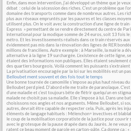
Enfin, dans mon intervention, j’ai développé un thème que je veux 
débat : celui de la sécession des riches. C’est un problème que l’o
domaine des transports comme dans de nombreux autres. Les rich
plus aux réseaux empruntés par les pauvres et les classes moyenne
utilisent plus. On le voit avec la construction d’une ligne de trai
Express » permettant de se rendre directement du centre de Pari
international pour la modique somme de 24 euros, soit 13 fois le p
métro. Et les investissements réalisés dans ce train réservés au
évidemment pas mis dans la rénovation des lignes de RER bondées
millions de franciliens. Autre exemple : à Marseille, la mairie a d
alternative à la ligne 19 surchargée. L’existence de cette ligne, s
étaient des informations non publiques. Elles étaient seulement
des quartiers bourgeois. Voilà comment les puissants s’extraien
La privatisation encouragée par la loi sur les mobilités est un pas
Belloubet ment souvent et des fois tout le temps
Une bonne tournée de camomille s’impose au plus haut niveau du m
Belloubet perd pied. D’abord elle me traite de paranoïaque. C’est p
d’une maladie et c’est toujours bête de flétrir quelqu’un en stigm
malade ne choisit pas sa maladie. Elle s’impose à lui. Dans une bat
choisissons nos angles et nos arguments. Même Belloubet, si sou
autres, devrait être capable de respecter cela. Puis, après les inju
éléments de langage habituels : Mélenchon= invectives et blablabl
le coup de la mobilisation corporatiste de la justice pour couvrir 
avec le grotesque de la pause drapée dans du Jaurès. Je ne veux 
ratent ce beau moment de parole en carton-pâte. Ça donne ça : «