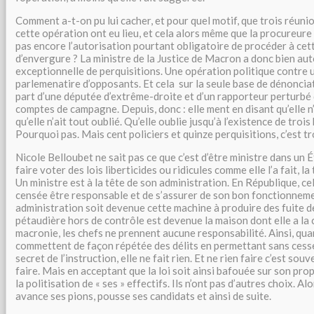
Comment a-t-on pu lui cacher, et pour quel motif, que trois réuni
cette opération ont eu lieu, et cela alors même que la procureur
pas encore l’autorisation pourtant obligatoire de procéder à cet
d’envergure ? La ministre de la Justice de Macron a donc bien au
exceptionnelle de perquisitions. Une opération politique contre
parlemenatire d’opposants. Et cela sur la seule base de dénoncia
part d’une députée d’extrême-droite et d’un rapporteur perturbé
comptes de campagne. Depuis, donc : elle ment en disant qu’elle n’
qu’elle n’ait tout oublié. Qu’elle oublie jusqu’à l’existence de trois
Pourquoi pas. Mais cent policiers et quinze perquisitions, c’est tr
Nicole Belloubet ne sait pas ce que c’est d’être ministre dans un É
faire voter des lois liberticides ou ridicules comme elle l’a fait, l
Un ministre est à la tête de son administration. En République, cela
censée être responsable et de s’assurer de son bon fonctionnem
administration soit devenue cette machine à produire des fuite d
pétaudière hors de contrôle est devenue la maison dont elle a la
macronie, les chefs ne prennent aucune responsabilité. Ainsi, qu
commettent de façon répétée des délits en permettant sans cesse 
secret de l’instruction, elle ne fait rien. Et ne rien faire c’est souv
faire. Mais en acceptant que la loi soit ainsi bafouée sur son prop
la politisation de « ses » effectifs. Ils n’ont pas d’autres choix. A
avance ses pions, pousse ses candidats et ainsi de suite.