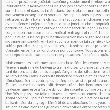
dans les procédures judiciaires, même grossièrement ficelées, a un
Pour autant, le mouvement et les groupes parlementaires reste
sur le terrain et dans les institutions. Notre plan de marche doit 
mouvement écologique et social qui se déploie dans le pays autou
retraites et de la bataille climat. Il ne faut donc rien changer à 
avec patience. L’enjeu numéro un, c’est la jonction classe popula
période de la campagne européenne doit servir de leçon. On a v
conjonction d’un mouvement syndical renfrogné et replié, l’iso
populaire sous les coups d’une diabolisation bien organisée et la 
moyenne ont conduit au résultat consternant de juin dernier. « L
subi sa part d’outrages, de violences, de trahisons et de provoca
d’annuler en partie sa fonction de pont politique. Nous avons e
un temps de stabilisation et de réorganisation. Rien n’est acquis.
Mais comme les problèmes sont dans la société, les réponses y s
l’énergie malsaine du tandem Extrême droite/ Extrême centre aujo
tant de bon, tant de points d’appui. L’urgence des situations fera
se retournera. Dans la déroute financière mondiale et les conséq
climatique, rien ne vaudra plus de cinq minutes si se produit une
Toutes les combinaisons politiciennes qui se cherchent sous nos
Le dégagisme reste à l’ordre du jour des sociétés comme on vient 
Une fois de plus, il va falloir s’ouvrir un chemin autrement. Il pas
grand nombre. Il peut s’embrouiller c’est vrai. Les élections muni
balkanisation du paysage. L’intérêt de ces élections à nos yeux ne 
situent les ambitions des guerres picrocholines entre confettis r