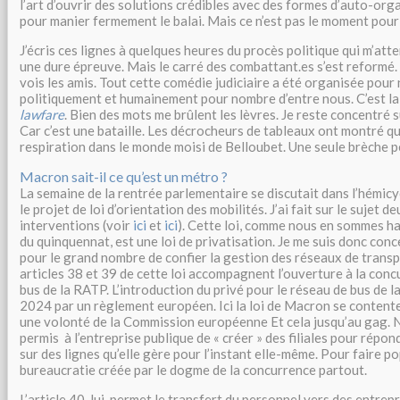
l’art d’ouvrir des solutions crédibles avec des formes d’auto-org
pour manier fermement le balai. Mais ce n’est pas le moment pour 
J’écris ces lignes à quelques heures du procès politique qui m’att
une dure épreuve. Mais le carré des combattant.es s’est reformé. 
vois les amis. Tout cette comédie judiciaire a été organisée pour
politiquement et humainement pour nombre d’entre nous. C’est la 
lawfare
. Bien des mots me brûlent les lèvres. Je reste concentré s
Car c’est une bataille. Les décrocheurs de tableaux ont montré qu
respiration dans le monde moisi de Belloubet. Une seule brèche p
Macron sait-il ce qu’est un métro ?
La semaine de la rentrée parlementaire se discutait dans l’hémic
le projet de loi d’orientation des mobilités. J’ai fait sur le sujet 
interventions (voir
ici
et
ici
). Cette loi, comme nous en sommes ha
du quinquennat, est une loi de privatisation. Je me suis donc con
pour le grand nombre de confier la gestion des réseaux de transp
articles 38 et 39 de cette loi accompagnent l’ouverture à la conc
bus de la RATP. L’introduction du privé pour le réseau de bus de 
2024 par un règlement européen. Ici la loi de Macron se conten
une volonté de la Commission européenne Et cela jusqu’au gag.
permis à l’entreprise publique de « créer » des filiales pour répon
sur des lignes qu’elle gère pour l’instant elle-même. Pour faire po
bureaucratie créée par le dogme de la concurrence partout.
L’article 40, lui, permet le transfert du personnel vers des entrepr