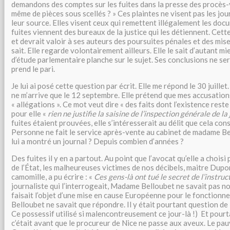
demandons des comptes sur les fuites dans la presse des procès-
même de pièces sous scellés ? » Ces plaintes ne visent pas les jour
leur source. Elles visent ceux qui remettent illégalement les docu
fuites viennent des bureaux de la justice qui les détiennent. Cette
et devrait valoir à ses auteurs des poursuites pénales et des mise
sait. Elle regarde volontairement ailleurs. Elle le sait d’autant m
d’étude parlementaire planche sur le sujet. Ses conclusions ne ser
prend le pari.
Je lui ai posé cette question par écrit. Elle me répond le 30 juille
ne m’arrive que le 12 septembre. Elle prétend que mes accusation
« allégations ». Ce mot veut dire « des faits dont l’existence reste
pour elle «
rien ne justifie la saisine de l’inspection générale de la 
fuites étaient prouvées, elle s’intéresserait au délit que cela cons
Personne ne fait le service après-vente au cabinet de madame B
lui a montré un journal ? Depuis combien d’années ?
Des fuites il y en a partout. Au point que l’avocat qu’elle a choisi
de l’État, les malheureuses victimes de nos décibels, maitre Dupon
camomille, a pu écrire : «
Ces gens-là ont tué le secret de l’instruc
journaliste qui l’interrogeait, Madame Belloubet ne savait pas no
faisait l’objet d’une mise en cause Européenne pour le fonctionne
Belloubet ne savait que répondre. Il y était pourtant question de 
Ce possessif utilisé si malencontreusement ce jour-là !) Et pourt
c’était avant que le procureur de Nice ne passe aux aveux. Le pau