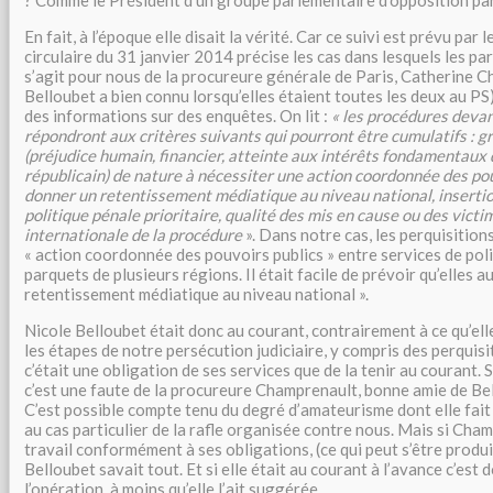
? Comme le Président d’un groupe parlementaire d’opposition pa
En fait, à l’époque elle disait la vérité. Car ce suivi est prévu par 
circulaire du 31 janvier 2014 précise les cas dans lesquels les pa
s’agit pour nous de la procureure générale de Paris, Catherine 
Belloubet a bien connu lorsqu’elles étaient toutes les deux au PS
des informations sur des enquêtes. On lit :
« les procédures devan
répondront aux critères suivants qui pourront être cumulatifs : gr
(préjudice humain, financier, atteinte aux intérêts fondamentaux 
républicain) de nature à nécessiter une action coordonnée des pou
donner un retentissement médiatique au niveau national, inserti
politique pénale prioritaire, qualité des mis en cause ou des victi
internationale de la procédure
». Dans notre cas, les perquisition
« action coordonnée des pouvoirs publics » entre services de pol
parquets de plusieurs régions. Il était facile de prévoir qu’elles a
retentissement médiatique au niveau national ».
Nicole Belloubet était donc au courant, contrairement à ce qu’elle 
les étapes de notre persécution judiciaire, y compris des perquisi
c’était une obligation de ses services que de la tenir au courant. S’i
c’est une faute de la procureure Champrenault, bonne amie de Be
C’est possible compte tenu du degré d’amateurisme dont elle fait 
au cas particulier de la rafle organisée contre nous. Mais si Cham
travail conformément à ses obligations, (ce qui peut s’être produit
Belloubet savait tout. Et si elle était au courant à l’avance c’est 
l’opération, à moins qu’elle l’ait suggérée.