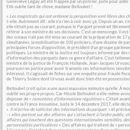
Geneviève Legay ait été frappée par un policier, juste pour aide
Elle oublie tant de chose, madame Belloubet !
«
Les magistrats qui ont ordonné la perquisition sont libres des ch
t-elle. Autrement dit : elle n’a rien à voir avec ça. Depuis un an, c’
elle n’était pas au courant, puisque le Parquet prendrait libremen
référer à son ministre de ses décisions. C’est un mensonge. Il est
des sceaux n’ait pas été mise au courant de la préparation de 17 
simultanées, la mobilisation de 100 policiers, d’une dizaine de p
principales forces d’opposition, le président d’un groupe parleme
politiques. Le ministre de la Justice est toujours informé par de
d’information des parquets dans ce genre d’affaire. C’est tellemen
ministre de la justice de François Hollande, Jean-Jacques Urvoas,
poursuivi en justice pour avoir transmis ces informations sensibl
intéressé. Il s’agissait de fiches sur une enquête pour fraude fisca
de Thierry Solère dont Urvoas avait donc bien été en possession
Belloubet croit qu’on a une aussi mauvaise mémoire qu’elle. À moi
oublié ses propre propos. Car Nicole Belloubet a elle-même avou
disposer de «
remontées d’informations régulières
». C’était avan
contre la France insoumise. Juste le 14 décembre 2017, elle décla
«
il m’arrive de solliciter des informations du parquet
» et précis
: «
elles portent sur des affaires qui s’attachent à l’ordre public, 
affaires qui touchent des questions internationales sensibles, des 
personnalités particulières
». Des affaires qui traitent de « pers