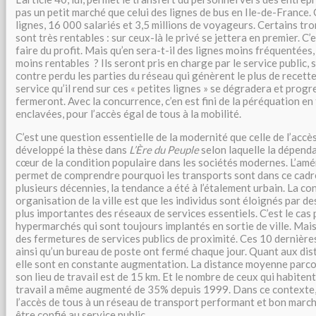
pas un petit marché que celui des lignes de bus en Ile-de-France
lignes, 16 000 salariés et 3,5 millions de voyageurs. Certains tr
sont très rentables : sur ceux-là le privé se jettera en premier. C
faire du profit. Mais qu’en sera-t-il des lignes moins fréquentées
moins rentables ? Ils seront pris en charge par le service public, s
contre perdu les parties du réseau qui génèrent le plus de recettes 
service qu’il rend sur ces « petites lignes » se dégradera et prog
fermeront. Avec la concurrence, c’en est fini de la péréquation e
enclavées, pour l’accès égal de tous à la mobilité.
C’est une question essentielle de la modernité que celle de l’accès 
développé la thèse dans
L’Ère du Peuple
selon laquelle la dépenda
cœur de la condition populaire dans les sociétés modernes. L’am
permet de comprendre pourquoi les transports sont dans ce cadre
plusieurs décennies, la tendance a été à l’étalement urbain. La c
organisation de la ville est que les individus sont éloignés par de
plus importantes des réseaux de services essentiels. C’est le cas
hypermarchés qui sont toujours implantés en sortie de ville. Mais 
des fermetures de services publics de proximité. Ces 10 dernière
ainsi qu’un bureau de poste ont fermé chaque jour. Quant aux dis
elle sont en constante augmentation. La distance moyenne parco
son lieu de travail est de 15 km. Et le nombre de ceux qui habitent
travail a même augmenté de 35% depuis 1999. Dans ce contexte
l’accès de tous à un réseau de transport performant et bon marché
être confié au service public.