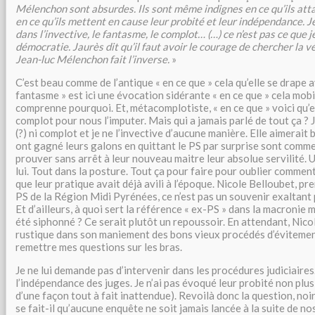
Mélenchon sont absurdes. Ils sont même indignes en ce qu’ils att
en ce qu’ils mettent en cause leur probité et leur indépendance.
dans l’invective, le fantasme, le complot… (…) ce n’est pas ce que 
démocratie. Jaurès dit qu’il faut avoir le courage de chercher la vér
Jean-luc Mélenchon fait l’inverse.
»
C’est beau comme de l’antique « en ce que » cela qu’elle se drape a
fantasme » est ici une évocation sidérante « en ce que » cela mob
comprenne pourquoi. Et, métacomplotiste, « en ce que » voici qu’e
complot pour nous l’imputer. Mais qui a jamais parlé de tout ça ?
(?) ni complot et je ne l’invective d’aucune manière. Elle aimerait 
ont gagné leurs galons en quittant le PS par surprise sont comme 
prouver sans arrêt à leur nouveau maitre leur absolue servilité.
lui. Tout dans la posture. Tout ça pour faire pour oublier comment
que leur pratique avait déjà avili à l’époque. Nicole Belloubet, p
PS de la Région Midi Pyrénées, ce n’est pas un souvenir exaltant 
Et d’ailleurs, à quoi sert la référence « ex-PS » dans la macronie
été siphonné ? Ce serait plutôt un repoussoir. En attendant, Nico
rustique dans son maniement des bons vieux procédés d’évitement.
remettre mes questions sur les bras.
Je ne lui demande pas d’intervenir dans les procédures judiciaires.
l’indépendance des juges. Je n’ai pas évoqué leur probité non plus (c
d’une façon tout à fait inattendue). Revoilà donc la question, noi
se fait-il qu’aucune enquête ne soit jamais lancée à la suite de n